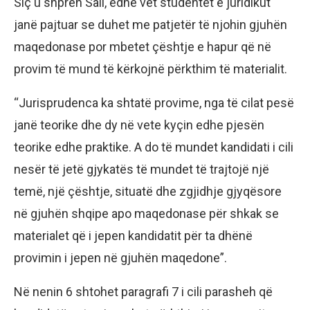
Siç u shpreh Sali, edhe vet studentët e juridikut
janë pajtuar se duhet me patjetër të njohin gjuhën
maqedonase por mbetet çështje e hapur që në
provim të mund të kërkojnë përkthim të materialit.
“Jurisprudenca ka shtatë provime, nga të cilat pesë
janë teorike dhe dy në vete kyçin edhe pjesën
teorike edhe praktike. A do të mundet kandidati i cili
nesër të jetë gjykatës të mundet të trajtojë një
temë, një çështje, situatë dhe zgjidhje gjyqësore
në gjuhën shqipe apo maqedonase për shkak se
materialet që i jepen kandidatit për ta dhënë
provimin i jepen në gjuhën maqedone”.
Në nenin 6 shtohet paragrafi 7 i cili parasheh që