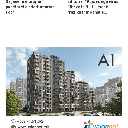
Sa janë të mbrojtur
Editorial / Kujdes nga virusi i
punëtorët e ndërtimtarisë
Etheve të Nilit – më të
sot?
rrezikuar moshat e...