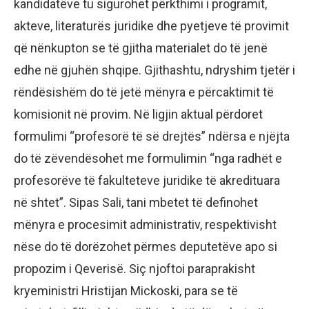
kandidatëve tu sigurohet përkthimi i programit,
akteve, literaturës juridike dhe pyetjeve të provimit
që nënkupton se të gjitha materialet do të jenë
edhe në gjuhën shqipe. Gjithashtu, ndryshim tjetër i
rëndësishëm do të jetë mënyra e përcaktimit të
komisionit në provim. Në ligjin aktual përdoret
formulimi “profesorë të së drejtës” ndërsa e njëjta
do të zëvendësohet me formulimin “nga radhët e
profesorëve të fakulteteve juridike të akredituara
në shtet”. Sipas Sali, tani mbetet të definohet
mënyra e procesimit administrativ, respektivisht
nëse do të dorëzohet përmes deputetëve apo si
propozim i Qeverisë. Siç njoftoi paraprakisht
kryeministri Hristijan Mickoski, para se të