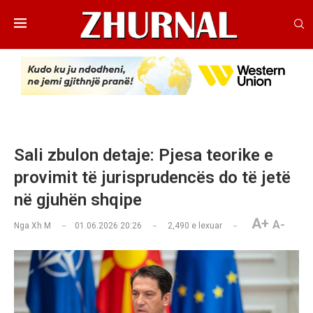
Sali zbulon detaje: Pjesa teorike e
provimit të jurisprudencës do të jetë
në gjuhën shqipe
A+
A-
Nga
Xh M
01.06.2026 20:26
2,490
e lexuar