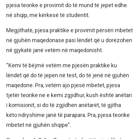
pjesa teorike e provimit do të mund të jepet edhe
në shqip, me kërkesë të studentit.
Megjithatë, pjesa praktike e provimit përsëri mbetet
në gjuhën maqedonase pasi lëndët që u dorëzohen
në gjykatë janë vetëm në maqedonisht.
“Kemi të bëjmë vetëm me pjesën praktike ku
lëndët që do të jepen në test, do të jenë në gjuhën
maqedone. Pra, vetëm ajo pjesë mbetet, pjesa
tjetër teorike ne e kemi zgjidhur, kush është anëtari
i komisionit, si do të zgjidhen anëtarët, të gjitha
këto ndryshime janë të parapara. Pra, pjesa teorike
mbetet në gjuhën shqipe”.