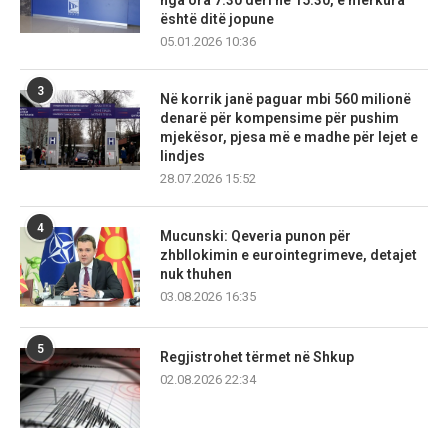
nga ora 7:30 deri në 15:30, e mërkura
është ditë jopune
05.01.2026 10:36
3
Në korrik janë paguar mbi 560 milionë
denarë për kompensime për pushim
mjekësor, pjesa më e madhe për lejet e
lindjes
28.07.2026 15:52
4
Mucunski: Qeveria punon për
zhbllokimin e eurointegrimeve, detajet
nuk thuhen
03.08.2026 16:35
5
Regjistrohet tërmet në Shkup
02.08.2026 22:34