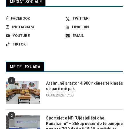
MEDIAT SOCIALE
FACEBOOK
TWITTER
INSTAGRAM
LINKEDIN
YOUTUBE
EMAIL
TIKTOK
MË TË LEXUARA
1
Arsim, në shtator 4.900 nxënës të klasës
së parë më pak
06.08.2026 17:33
2
Sportelet e NP “Ujësjellësi dhe
Kanalizimi” – Shkup nesër do të punojnë