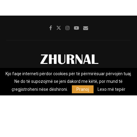
Kjo faqe interneti përdor cookies për të përmirësuar përvojën tuaj.
Rreth nesh
Impresumi
Marketing
Kontakt
Ne do të supozojmë se jeni dakord me këtë, por mund të
Privacy Policy
çregjistroheni nëse dëshironi.
Pranoj
Lexo më tepër
Zhurnal.mk është Agjenci e Lajmeve e pavarur, e themeluar në vitin
2009, që e mbulon Maqedoninë, Kosovën, Shqipërinë edhe lajmet
nga bota.
@2026 - All Right Reserved. Designed and Developed by
Anet.Com.Mk