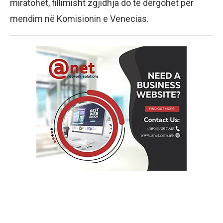
miratohet, fillimisht zgjidhja do të dërgohet për
mendim në Komisionin e Venecias.