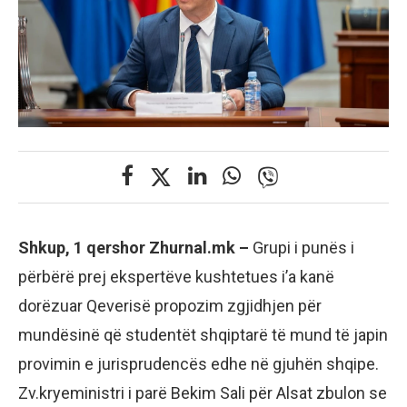
Shkup, 1 qershor Zhurnal.mk –
Grupi i punës i
përbërë prej ekspertëve kushtetues i’a kanë
dorëzuar Qeverisë propozim zgjidhjen për
mundësinë që studentët shqiptarë të mund të japin
provimin e jurisprudencës edhe në gjuhën shqipe.
Zv.kryeministri i parë Bekim Sali për Alsat zbulon se