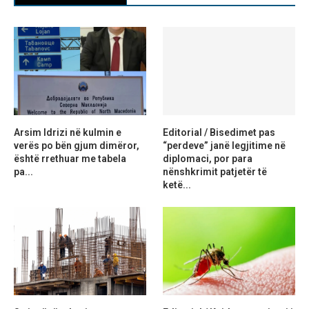
Arsim Idrizi në kulmin e
Editorial / Bisedimet pas
verës po bën gjum dimëror,
“perdeve” janë legjitime në
është rrethuar me tabela
diplomaci, por para
pa...
nënshkrimit patjetër të
ketë...