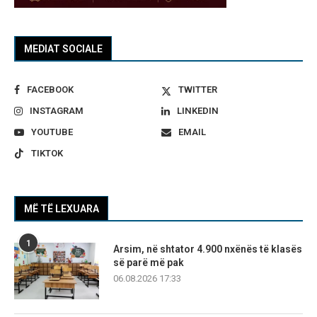
MEDIAT SOCIALE
FACEBOOK
TWITTER
INSTAGRAM
LINKEDIN
YOUTUBE
EMAIL
TIKTOK
MË TË LEXUARA
1
Arsim, në shtator 4.900 nxënës të klasës
së parë më pak
06.08.2026 17:33