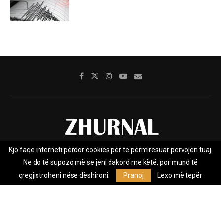
Kjo faqe interneti përdor cookies për të përmirësuar përvojën tuaj.
Rreth nesh
Impresumi
Marketing
Kontakt
Ne do të supozojmë se jeni dakord me këtë, por mund të
Privacy Policy
çregjistroheni nëse dëshironi.
Pranoj
Lexo më tepër
Zhurnal.mk është Agjenci e Lajmeve e pavarur, e themeluar në vitin
2009, që e mbulon Maqedoninë, Kosovën, Shqipërinë edhe lajmet
nga bota.