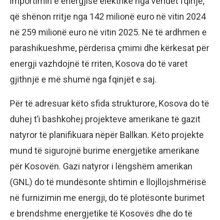
importimin e energjisë elektrike nga vendet fqinje,
që shënon rritje nga 142 milionë euro në vitin 2024
në 259 milionë euro në vitin 2025. Në të ardhmen e
parashikueshme, përderisa çmimi dhe kërkesat për
energji vazhdojnë të rriten, Kosova do të varet
gjithnjë e më shumë nga fqinjët e saj.
Për të adresuar këto sfida strukturore, Kosova do të
duhej t’i bashkohej projekteve amerikane të gazit
natyror të planifikuara nëpër Ballkan. Këto projekte
mund të sigurojnë burime energjetike amerikane
për Kosovën. Gazi natyror i lëngshëm amerikan
(GNL) do të mundësonte shtimin e llojllojshmërisë
në furnizimin me energji, do të plotësonte burimet
e brendshme energjetike të Kosovës dhe do të