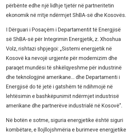
përbënte edhe një lidhje tjetër në partneritetin
ekonomik në rritje ndërmjet ShBA-së dhe Kosovës.
I Dërguari i Posaçëm i Departamentit të Energjisë
së ShBA-së për Integrimin Energjetik, z. Xhoshua
Volz, rishtazi shpjegoi: „Sistemi energjetik në
Kosovë ka nevojë urgjente për modernizim dhe
paraqet mundësi të shkëlqyeshme për industrinë
dhe teknologjinë amerikane… dhe Departamenti i
Energjisë do të jetë i gatshëm të ndihmojë në
lehtësimin e bashkëpunimit ndërmjet industrisë
amerikane dhe partnerëve industrialë në Kosovë”.
Në botën e sotme, siguria energjetike është siguri
kombëtare, e llojllojshmëria e burimeve energjetike