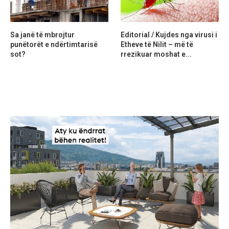
Sa janë të mbrojtur
Editorial / Kujdes nga virusi i
punëtorët e ndërtimtarisë
Etheve të Nilit – më të
sot?
rrezikuar moshat e...