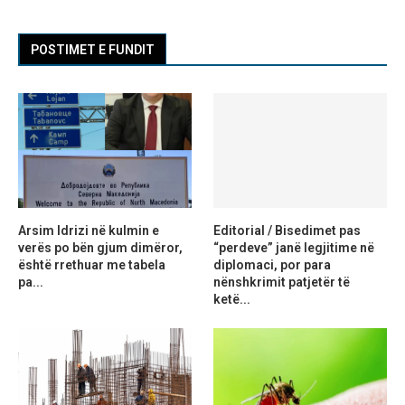
POSTIMET E FUNDIT
Arsim Idrizi në kulmin e
Editorial / Bisedimet pas
verës po bën gjum dimëror,
“perdeve” janë legjitime në
është rrethuar me tabela
diplomaci, por para
pa...
nënshkrimit patjetër të
ketë...