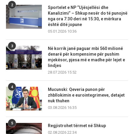
2
Sportelet e NP “Ujësjellësi dhe
Kanalizimi” – Shkup nesër do të punojnë
nga ora 7:30 deri në 15:30, e mërkura
është ditë jopune
05.01.2026 10:36
3
Në korrik janë paguar mbi 560 milionë
denarë për kompensime për pushim
mjekësor, pjesa më e madhe për lejet e
lindjes
28.07.2026 15:52
4
Mucunski: Qeveria punon për
zhbllokimin e eurointegrimeve, detajet
nuk thuhen
03.08.2026 16:35
5
Regjistrohet tërmet në Shkup
02.08.2026 22:34