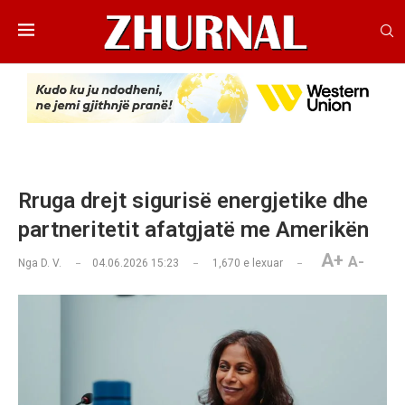
Rruga drejt sigurisë energjetike dhe
partneritetit afatgjatë me Amerikën
A+
A-
Nga
D. V.
04.06.2026 15:23
1,670
e lexuar