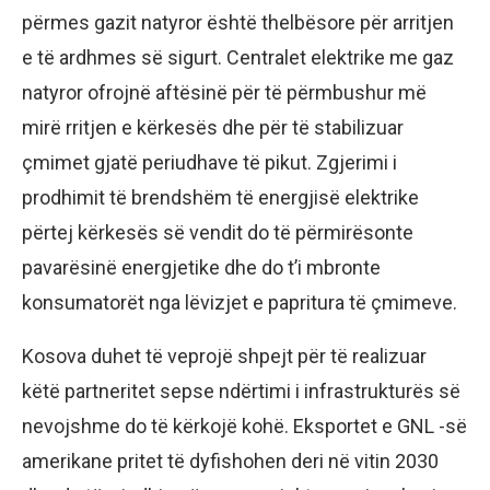
përmes gazit natyror është thelbësore për arritjen
e të ardhmes së sigurt. Centralet elektrike me gaz
natyror ofrojnë aftësinë për të përmbushur më
mirë rritjen e kërkesës dhe për të stabilizuar
çmimet gjatë periudhave të pikut. Zgjerimi i
prodhimit të brendshëm të energjisë elektrike
përtej kërkesës së vendit do të përmirësonte
pavarësinë energjetike dhe do t’i mbronte
konsumatorët nga lëvizjet e papritura të çmimeve.
Kosova duhet të veprojë shpejt për të realizuar
këtë partneritet sepse ndërtimi i infrastrukturës së
nevojshme do të kërkojë kohë. Eksportet e GNL -së
amerikane pritet të dyfishohen deri në vitin 2030