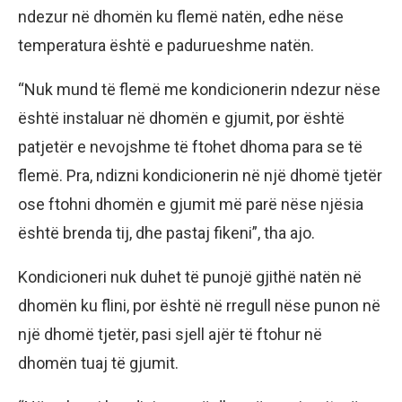
ndezur në dhomën ku flemë natën, edhe nëse
temperatura është e padurueshme natën.
“Nuk mund të flemë me kondicionerin ndezur nëse
është instaluar në dhomën e gjumit, por është
patjetër e nevojshme të ftohet dhoma para se të
flemë. Pra, ndizni kondicionerin në një dhomë tjetër
ose ftohni dhomën e gjumit më parë nëse njësia
është brenda tij, dhe pastaj fikeni”, tha ajo.
Kondicioneri nuk duhet të punojë gjithë natën në
dhomën ku flini, por është në rregull nëse punon në
një dhomë tjetër, pasi sjell ajër të ftohur në
dhomën tuaj të gjumit.