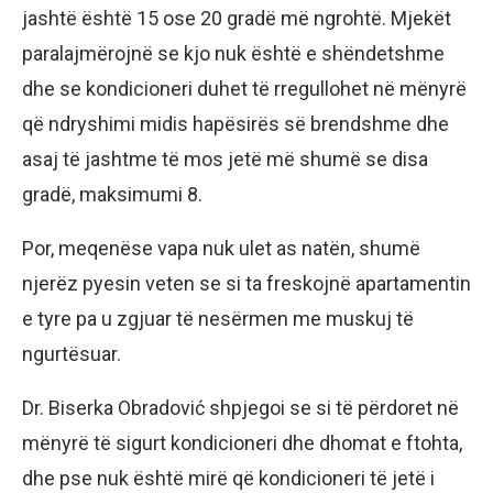
jashtë është 15 ose 20 gradë më ngrohtë. Mjekët
paralajmërojnë se kjo nuk është e shëndetshme
dhe se kondicioneri duhet të rregullohet në mënyrë
që ndryshimi midis hapësirës së brendshme dhe
asaj të jashtme të mos jetë më shumë se disa
gradë, maksimumi 8.
Por, meqenëse vapa nuk ulet as natën, shumë
njerëz pyesin veten se si ta freskojnë apartamentin
e tyre pa u zgjuar të nesërmen me muskuj të
ngurtësuar.
Dr. Biserka Obradović shpjegoi se si të përdoret në
mënyrë të sigurt kondicioneri dhe dhomat e ftohta,
dhe pse nuk është mirë që kondicioneri të jetë i