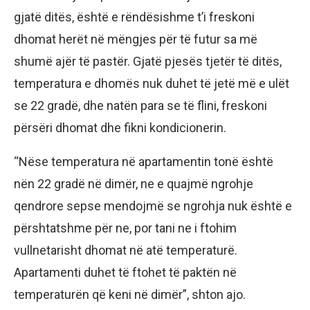
gjatë ditës, është e rëndësishme t’i freskoni
dhomat herët në mëngjes për të futur sa më
shumë ajër të pastër. Gjatë pjesës tjetër të ditës,
temperatura e dhomës nuk duhet të jetë më e ulët
se 22 gradë, dhe natën para se të flini, freskoni
përsëri dhomat dhe fikni kondicionerin.
“Nëse temperatura në apartamentin tonë është
nën 22 gradë në dimër, ne e quajmë ngrohje
qendrore sepse mendojmë se ngrohja nuk është e
përshtatshme për ne, por tani ne i ftohim
vullnetarisht dhomat në atë temperaturë.
Apartamenti duhet të ftohet të paktën në
temperaturën që keni në dimër”, shton ajo.