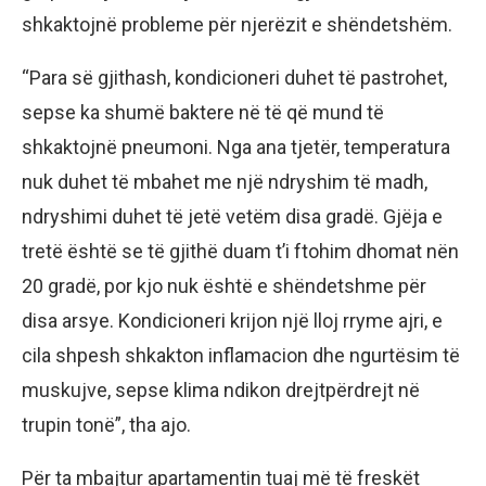
shkaktojnë probleme për njerëzit e shëndetshëm.
“Para së gjithash, kondicioneri duhet të pastrohet,
sepse ka shumë baktere në të që mund të
shkaktojnë pneumoni. Nga ana tjetër, temperatura
nuk duhet të mbahet me një ndryshim të madh,
ndryshimi duhet të jetë vetëm disa gradë. Gjëja e
tretë është se të gjithë duam t’i ftohim dhomat nën
20 gradë, por kjo nuk është e shëndetshme për
disa arsye. Kondicioneri krijon një lloj rryme ajri, e
cila shpesh shkakton inflamacion dhe ngurtësim të
muskujve, sepse klima ndikon drejtpërdrejt në
trupin tonë”, tha ajo.
Për ta mbajtur apartamentin tuaj më të freskët