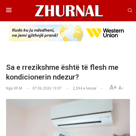
Sa e rrezikshme është të flesh me
kondicionerin ndezur?
A+
A-
Nga
Xh M
07.06.2026 13:07
2,594
e lexuar