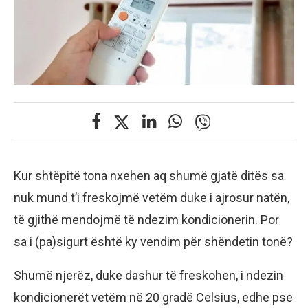
Kur shtëpitë tona nxehen aq shumë gjatë ditës sa
nuk mund t’i freskojmë vetëm duke i ajrosur natën,
të gjithë mendojmë të ndezim kondicionerin. Por
sa i (pa)sigurt është ky vendim për shëndetin tonë?
Shumë njerëz, duke dashur të freskohen, i ndezin
kondicionerët vetëm në 20 gradë Celsius, edhe pse