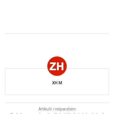
XH M
Artikulli i mëparshëm