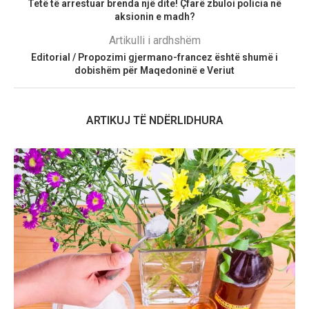
Tetë të arrestuar brenda një dite! Çfarë zbuloi policia në
aksionin e madh?
Artikulli i ardhshëm
Editorial / Propozimi gjermano-francez është shumë i
dobishëm për Maqedoninë e Veriut
ARTIKUJ TË NDËRLIDHURA