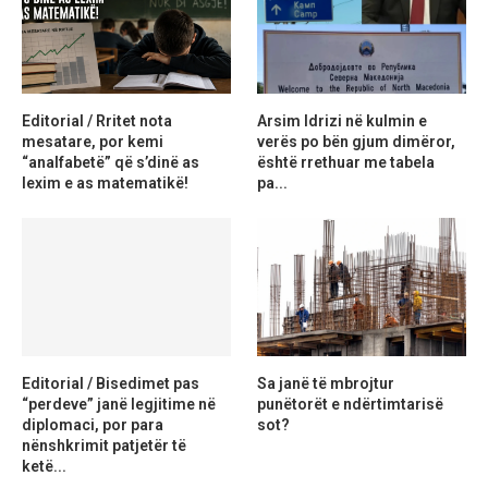
Editorial / Rritet nota
Arsim Idrizi në kulmin e
mesatare, por kemi
verës po bën gjum dimëror,
“analfabetë” që s’dinë as
është rrethuar me tabela
lexim e as matematikë!
pa...
Editorial / Bisedimet pas
Sa janë të mbrojtur
“perdeve” janë legjitime në
punëtorët e ndërtimtarisë
diplomaci, por para
sot?
nënshkrimit patjetër të
ketë...