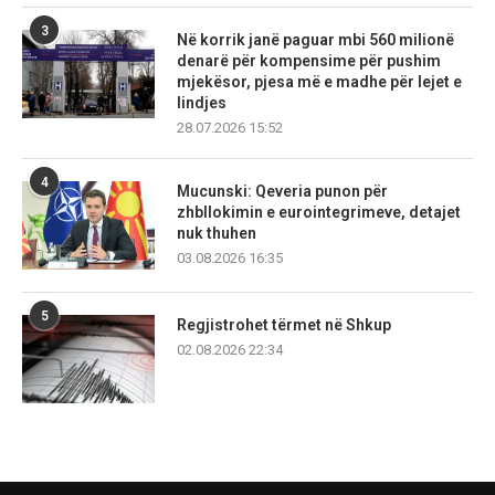
3
Në korrik janë paguar mbi 560 milionë
denarë për kompensime për pushim
mjekësor, pjesa më e madhe për lejet e
lindjes
28.07.2026 15:52
4
Mucunski: Qeveria punon për
zhbllokimin e eurointegrimeve, detajet
nuk thuhen
03.08.2026 16:35
5
Regjistrohet tërmet në Shkup
02.08.2026 22:34