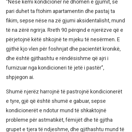
“Nëse kemi kondicioner në dhomën e gjumit, së
pari duhet ta ftohim apartamentin dhe pastaj ta
fikim, sepse nëse na zë gjumi aksidentalisht, mund
të na zërë ngrirja. Rreth 90 përqind e njerëzve që e
përjetojnë këtë shkojnë te mjeku të nesërmen. E
gjithë kjo vlen për foshnjat dhe pacientët kronikë,
dhe është gjithashtu e rëndësishme që ajri i
furnizuar nga kondicioneri të jetë i pastër”,
shpjegon ai.
Shumë njerëz harrojnë të pastrojnë kondicionerët
e tyre, gjë që është shumë e gabuar, sepse
kondicionerët e ndotur mund të shkaktojnë
probleme për astmatikët, fëmijët dhe të gjitha
grupet e tjera të ndjeshme, dhe gjithashtu mund të