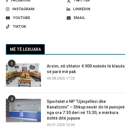
FACEBOOK
TWITTER
INSTAGRAM
LINKEDIN
YOUTUBE
EMAIL
TIKTOK
MË TË LEXUARA
1
Arsim, në shtator 4.900 nxënës të klasës
së parë më pak
06.08.2026 17:33
2
Sportelet e NP “Ujësjellësi dhe
Kanalizimi” – Shkup nesër do të punojnë
nga ora 7:30 deri në 15:30, e mërkura
është ditë jopune
05.01.2026 10:36