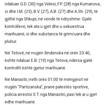
ndaluan G.D. (30) nga Velesi, F.P. (28) nga Kumanova,
si dhe I.M. (23), B.V. (27), A.B. (27) dhe A.Sh. (29), të
gjithë nga Shkupi, në vende të ndryshme. Gjatë
kontrolleve, tek ata u gjet dhe u sekuestrua
marihuanë, si dhe substanca të grimcuara dhe
pluhur.
Në Tetovë, në rrugën Ilindenska në orën 23:40,
është ndaluar E.B. (19) nga Tetova, ndërsa gjatë
kontrollit është gjetur marihuanë.
Në Manastir, rreth orës 01:00 të mëngjesit në
rrugën “Partizanska”, pranë palestës sportive,
policia arrestoi S.T. nga Manastiri, pasi tek ai u gjet
edhe marihuanë.