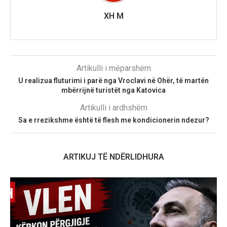
XH M
Artikulli i mëparshëm
U realizua fluturimi i parë nga Vroclavi në Ohër, të martën
mbërrijnë turistët nga Katovica
Artikulli i ardhshëm
Sa e rrezikshme është të flesh me kondicionerin ndezur?
ARTIKUJ TË NDËRLIDHURA