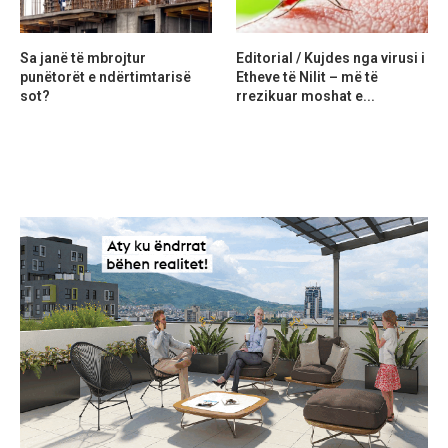
Sa janë të mbrojtur
Editorial / Kujdes nga virusi i
punëtorët e ndërtimtarisë
Etheve të Nilit – më të
sot?
rrezikuar moshat e...