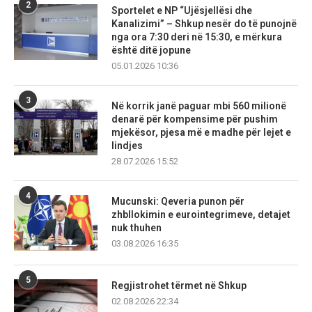
2
Sportelet e NP “Ujësjellësi dhe
Kanalizimi” – Shkup nesër do të punojnë
nga ora 7:30 deri në 15:30, e mërkura
është ditë jopune
05.01.2026 10:36
3
Në korrik janë paguar mbi 560 milionë
denarë për kompensime për pushim
mjekësor, pjesa më e madhe për lejet e
lindjes
28.07.2026 15:52
4
Mucunski: Qeveria punon për
zhbllokimin e eurointegrimeve, detajet
nuk thuhen
03.08.2026 16:35
5
Regjistrohet tërmet në Shkup
02.08.2026 22:34