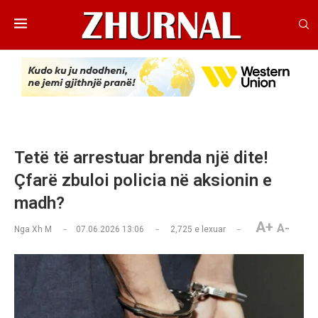
Tetë të arrestuar brenda një dite!
Çfarë zbuloi policia në aksionin e
madh?
A+
A-
Nga
Xh M
07.06.2026 13:06
2,725
e lexuar