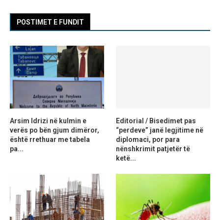
POSTIMET E FUNDIT
Arsim Idrizi në kulmin e
Editorial / Bisedimet pas
verës po bën gjum dimëror,
“perdeve” janë legjitime në
është rrethuar me tabela
diplomaci, por para
pa...
nënshkrimit patjetër të
ketë...