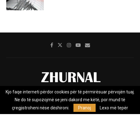
Kjo faqe interneti përdor cookies për të përmirësuar përvojën tuaj.
Rreth nesh
Impresumi
Marketing
Kontakt
Ne do të supozojmë se jeni dakord me këtë, por mund të
Privacy Policy
çregjistroheni nëse dëshironi.
Pranoj
Lexo më tepër
Zhurnal.mk është Agjenci e Lajmeve e pavarur, e themeluar në vitin
2009, që e mbulon Maqedoninë, Kosovën, Shqipërinë edhe lajmet
nga bota.
@2026 - All Right Reserved. Designed and Developed by