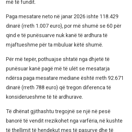
më të fundit.
Paga mesatare neto në janar 2026 ishte 118.429
dinarë (rreth 1.007 euro), por më shumë se 60 për
qind e të punësuarve nuk kanë të ardhura të
mjaftueshme për ta mbuluar këtë shumë.
Për më tepër, pothuajse shtatë nga dhjetë të
punësuar kanë pagë më të ulët se mesatarja
ndërsa paga mesatare mediane është rreth 92.671
dinarë (rreth 788 euro) që tregon diferenca të
konsiderueshme të të ardhurave.
Të dhënat gjithashtu tregojnë se një në pesë
banorë të vendit rrezikohet nga varfëria, në kushte
të thellimit të hendekut mes të pasurve dhe të