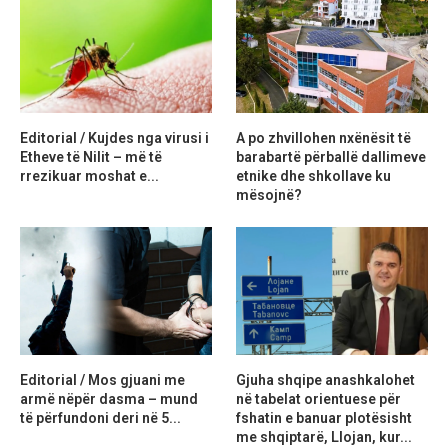
Editorial / Kujdes nga virusi i
A po zhvillohen nxënësit të
Etheve të Nilit – më të
barabartë përballë dallimeve
rrezikuar moshat e...
etnike dhe shkollave ku
mësojnë?
Editorial / Mos gjuani me
Gjuha shqipe anashkalohet
armë nëpër dasma – mund
në tabelat orientuese për
të përfundoni deri në 5...
fshatin e banuar plotësisht
me shqiptarë, Llojan, kur...