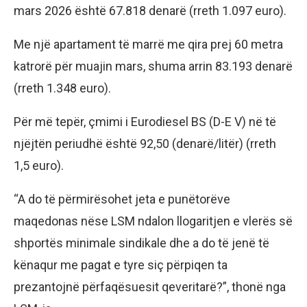
mars 2026 është 67.818 denarë (rreth 1.097 euro).
Me një apartament të marrë me qira prej 60 metra
katrorë për muajin mars, shuma arrin 83.193 denarë
(rreth 1.348 euro).
Për më tepër, çmimi i Eurodiesel BS (D-E V) në të
njëjtën periudhë është 92,50 (denarë/litër) (rreth
1,5 euro).
“A do të përmirësohet jeta e punëtorëve
maqedonas nëse LSM ndalon llogaritjen e vlerës së
shportës minimale sindikale dhe a do të jenë të
kënaqur me pagat e tyre siç përpiqen ta
prezantojnë përfaqësuesit qeveritarë?”, thonë nga