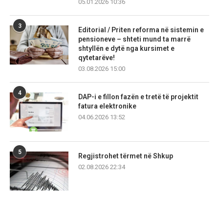
05.01.2026 10:36
3
Editorial / Priten reforma në sistemin e
pensioneve – shteti mund ta marrë
shtyllën e dytë nga kursimet e
qytetarëve!
03.08.2026 15:00
4
DAP-i e fillon fazën e tretë të projektit
fatura elektronike
04.06.2026 13:52
5
Regjistrohet tërmet në Shkup
02.08.2026 22:34