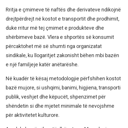
Rritja e çmimeve të naftës dhe derivateve ndikojnë
drejtpërdrejt në kostot e transportit dhe prodhimit,
duke rritur më tej çmimet e produkteve dhe
shërbimeve bazë. Vlera e shportës së konsumit
përcaktohet më së shumti nga organizatat
sindikale, ku llogaritjet zakonisht bëhen mbi bazën
e një familjeje katër anëtarëshe.
Në kuadër të kësaj metodologjie përfshihen kostot
bazë mujore, si ushqimi, banimi, higjiena, transporti
publik, veshjet dhe këpucët, shpenzimet për
shëndetin si dhe mjetet minimale të nevojshme
për aktivitetet kulturore.