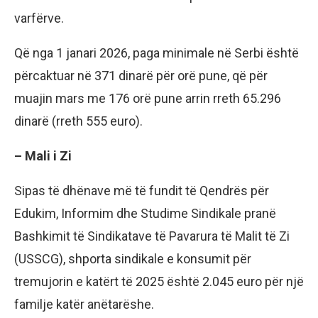
varfërve.
Që nga 1 janari 2026, paga minimale në Serbi është
përcaktuar në 371 dinarë për orë pune, që për
muajin mars me 176 orë pune arrin rreth 65.296
dinarë (rreth 555 euro).
– Mali i Zi
Sipas të dhënave më të fundit të Qendrës për
Edukim, Informim dhe Studime Sindikale pranë
Bashkimit të Sindikatave të Pavarura të Malit të Zi
(USSCG), shporta sindikale e konsumit për
tremujorin e katërt të 2025 është 2.045 euro për një
familje katër anëtarëshe.