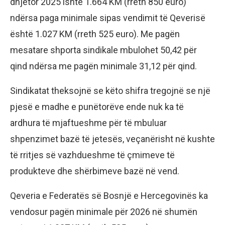
dhjetor 2025 ishte 1.664 KM (rreth 850 euro)
ndërsa paga minimale sipas vendimit të Qeverisë
është 1.027 KM (rreth 525 euro). Me pagën
mesatare shporta sindikale mbulohet 50,42 për
qind ndërsa me pagën minimale 31,12 për qind.
Sindikatat theksojnë se këto shifra tregojnë se një
pjesë e madhe e punëtorëve ende nuk ka të
ardhura të mjaftueshme për të mbuluar
shpenzimet bazë të jetesës, veçanërisht në kushte
të rritjes së vazhdueshme të çmimeve të
produkteve dhe shërbimeve bazë në vend.
Qeveria e Federatës së Bosnjë e Hercegovinës ka
vendosur pagën minimale për 2026 në shumën