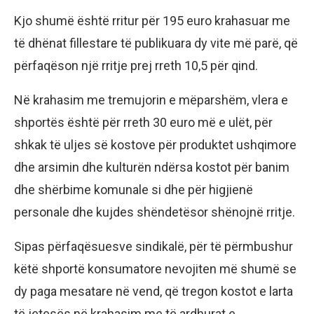
Kjo shumë është rritur për 195 euro krahasuar me
të dhënat fillestare të publikuara dy vite më parë, që
përfaqëson një rritje prej rreth 10,5 për qind.
Në krahasim me tremujorin e mëparshëm, vlera e
shportës është për rreth 30 euro më e ulët, për
shkak të uljes së kostove për produktet ushqimore
dhe arsimin dhe kulturën ndërsa kostot për banim
dhe shërbime komunale si dhe për higjienë
personale dhe kujdes shëndetësor shënojnë rritje.
Sipas përfaqësuesve sindikalë, për të përmbushur
këtë shportë konsumatore nevojiten më shumë se
dy paga mesatare në vend, që tregon kostot e larta
të jetesës në krahasim me të ardhurat e