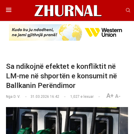
Sa ndikojnë efektet e konfliktit në
LM-me në shportën e konsumit në
Ballkanin Perëndimor
A+
A-
Nga
D. V.
31.03.2026 16:42
1,027
e lexuar