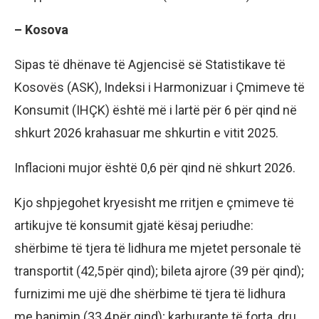
– Kosova
Sipas të dhënave të Agjencisë së Statistikave të
Kosovës (ASK), Indeksi i Harmonizuar i Çmimeve të
Konsumit (IHÇK) është më i lartë për 6 për qind në
shkurt 2026 krahasuar me shkurtin e vitit 2025.
Inflacioni mujor është 0,6 për qind në shkurt 2026.
Kjo shpjegohet kryesisht me rritjen e çmimeve të
artikujve të konsumit gjatë kësaj periudhe:
shërbime të tjera të lidhura me mjetet personale të
transportit (42,5 për qind); bileta ajrore (39 për qind);
furnizimi me ujë dhe shërbime të tjera të lidhura
me banimin (33,4 për qind); karburante të forta, dru