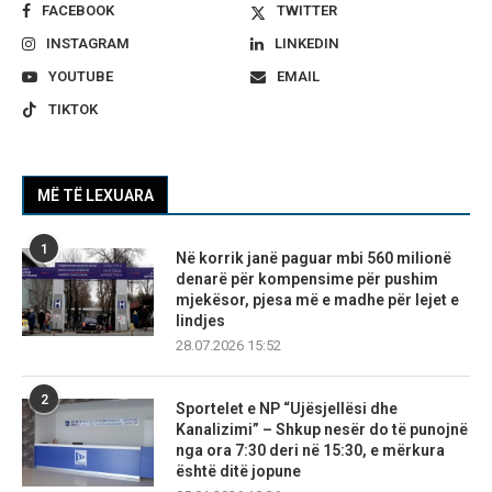
FACEBOOK
TWITTER
INSTAGRAM
LINKEDIN
YOUTUBE
EMAIL
TIKTOK
MË TË LEXUARA
1
Në korrik janë paguar mbi 560 milionë
denarë për kompensime për pushim
mjekësor, pjesa më e madhe për lejet e
lindjes
28.07.2026 15:52
2
Sportelet e NP “Ujësjellësi dhe
Kanalizimi” – Shkup nesër do të punojnë
nga ora 7:30 deri në 15:30, e mërkura
është ditë jopune