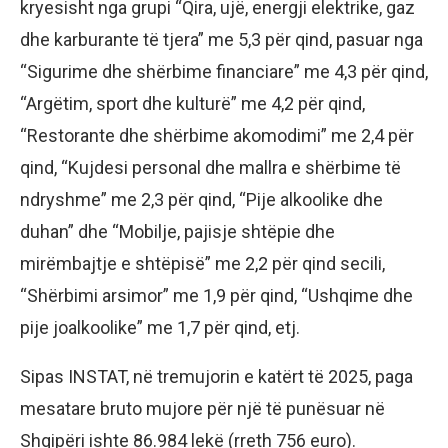
kryesisht nga grupi “Qira, ujë, energji elektrike, gaz
dhe karburante të tjera” me 5,3 për qind, pasuar nga
“Sigurime dhe shërbime financiare” me 4,3 për qind,
“Argëtim, sport dhe kulturë” me 4,2 për qind,
“Restorante dhe shërbime akomodimi” me 2,4 për
qind, “Kujdesi personal dhe mallra e shërbime të
ndryshme” me 2,3 për qind, “Pije alkoolike dhe
duhan” dhe “Mobilje, pajisje shtëpie dhe
mirëmbajtje e shtëpisë” me 2,2 për qind secili,
“Shërbimi arsimor” me 1,9 për qind, “Ushqime dhe
pije joalkoolike” me 1,7 për qind, etj.
Sipas INSTAT, në tremujorin e katërt të 2025, paga
mesatare bruto mujore për një të punësuar në
Shqipëri ishte 86.984 lekë (rreth 756 euro).