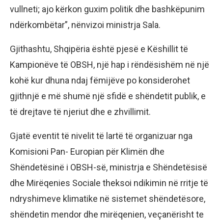
vullneti; ajo kërkon guxim politik dhe bashkëpunim
ndërkombëtar”, nënvizoi ministrja Sala.
Gjithashtu, Shqipëria është pjesë e Këshillit të
Kampionëve të OBSH, një hap i rëndësishëm në një
kohë kur dhuna ndaj fëmijëve po konsiderohet
gjithnjë e më shumë një sfidë e shëndetit publik, e
të drejtave të njeriut dhe e zhvillimit.
Gjatë eventit të nivelit të lartë të organizuar nga
Komisioni Pan- Europian për Klimën dhe
Shëndetësinë i OBSH-së, ministrja e Shëndetësisë
dhe Mirëqenies Sociale theksoi ndikimin në rritje të
ndryshimeve klimatike në sistemet shëndetësore,
shëndetin mendor dhe mirëqenien, veçanërisht te