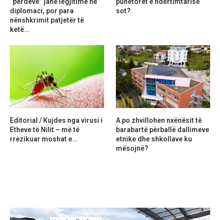
“perdeve” janë legjitime në
punëtorët e ndërtimtarisë
diplomaci, por para
sot?
nënshkrimit patjetër të
ketë...
Editorial / Kujdes nga virusi i
A po zhvillohen nxënësit të
Etheve të Nilit – më të
barabartë përballë dallimeve
rrezikuar moshat e...
etnike dhe shkollave ku
mësojnë?