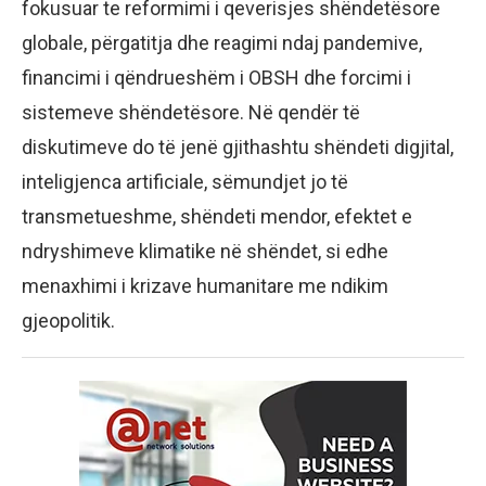
fokusuar te reformimi i qeverisjes shëndetësore
globale, përgatitja dhe reagimi ndaj pandemive,
financimi i qëndrueshëm i OBSH dhe forcimi i
sistemeve shëndetësore. Në qendër të
diskutimeve do të jenë gjithashtu shëndeti digjital,
inteligjenca artificiale, sëmundjet jo të
transmetueshme, shëndeti mendor, efektet e
ndryshimeve klimatike në shëndet, si edhe
menaxhimi i krizave humanitare me ndikim
gjeopolitik.