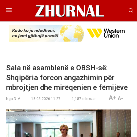
Sala në asamblenë e OBSH-së:
Shqipëria forcon angazhimin për
mbrojtjen dhe mirëqenien e fëmijëve
A+
A-
Nga
D. V.
18.05.2026 11:27
1,187
e lexuar