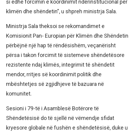
si edhe forcimin e koordinimit ndërinstitucional për
klimën dhe shëndetin”, u shpreh ministrja Sala.
Ministrja Sala theksoi se rekomandimet e
Komisionit Pan- Europian për Klimën dhe Shëndetin
përbëjnë një hap të rëndësishëm, veçanërisht
përsa i takon forcimit të sistemeve shëndetësore
rezistente ndaj klimës, integrimit të shëndetit
mendor, rritjes së koordinimit politik dhe
mbështetjes së zgjidhjeve të bazuara në
komunitet.
Sesioni i 79-të i Asamblesë Botërore të
Shëndetësisë do të sjellë në vëmendje sfidat
kryesore globale në fushën e shëndetësisë, duke u