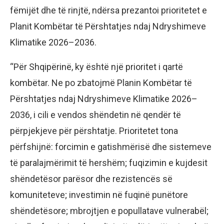
fëmijët dhe të rinjtë, ndërsa prezantoi prioritetet e
Planit Kombëtar të Përshtatjes ndaj Ndryshimeve
Klimatike 2026–2036.
“Për Shqipërinë, ky është një prioritet i qartë
kombëtar. Ne po zbatojmë Planin Kombëtar të
Përshtatjes ndaj Ndryshimeve Klimatike 2026–
2036, i cili e vendos shëndetin në qendër të
përpjekjeve për përshtatje. Prioritetet tona
përfshijnë: forcimin e gatishmërisë dhe sistemeve
të paralajmërimit të hershëm; fuqizimin e kujdesit
shëndetësor parësor dhe rezistencës së
komuniteteve; investimin në fuqinë punëtore
shëndetësore; mbrojtjen e popullatave vulnerabël;