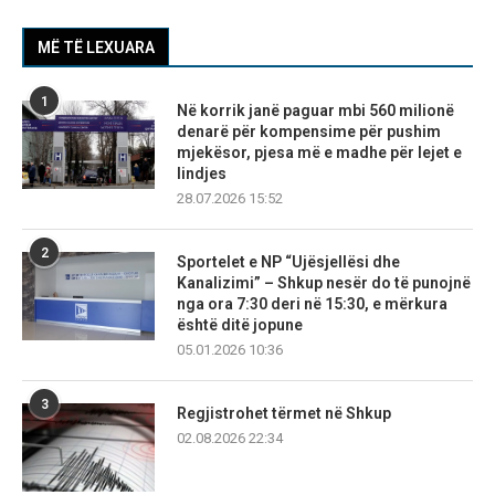
MË TË LEXUARA
1
Në korrik janë paguar mbi 560 milionë
denarë për kompensime për pushim
mjekësor, pjesa më e madhe për lejet e
lindjes
28.07.2026 15:52
2
Sportelet e NP “Ujësjellësi dhe
Kanalizimi” – Shkup nesër do të punojnë
nga ora 7:30 deri në 15:30, e mërkura
është ditë jopune
05.01.2026 10:36
3
Regjistrohet tërmet në Shkup
02.08.2026 22:34