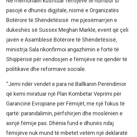
Në memorialin kushtuar fëmijëve të humbur si
pasojë e dhunës digjitale, nismë e Organizatës
Botërore të Shëndetësisë me pjesëmarrjen e
dukeshës së Sussex Meghan Markle, event që çeli
javën e Asamblesë Botërore të Shëndetësisë,
ministrja Sala rikonfirmoi angazhimin e fortë të
Shqipërisë për vendosjen e fëmijëve në qendër të
politikave dhe reformave sociale.
“Jemi ndër vendet e para në Ballkanin Perëndimor
që kemi miratuar një Plan Kombëtar Veprimi për
Garancinë Evropiane për Fëmijët, me një fokus të
qartë: parandalimin, përfshirjen dhe moslënien e
asnjë fëmije pas. Dhënia fund e dhunës ndaj
fëmijëve nuk mund të mbetet vetëm një deklaratë