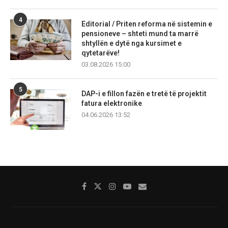
4
Editorial / Priten reforma në sistemin e
pensioneve – shteti mund ta marrë
shtyllën e dytë nga kursimet e
qytetarëve!
03.08.2026 15:00
5
DAP-i e fillon fazën e tretë të projektit
fatura elektronike
04.06.2026 13:52