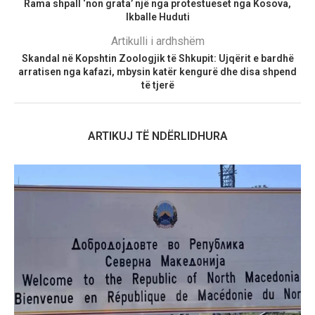
Rama shpall ‘non grata’ një nga protestueset nga Kosova,
Ikballe Huduti
Artikulli i ardhshëm
Skandal në Kopshtin Zoologjik të Shkupit: Ujqërit e bardhë
arratisen nga kafazi, mbysin katër kengurë dhe disa shpend
të tjerë
ARTIKUJ TË NDËRLIDHURA