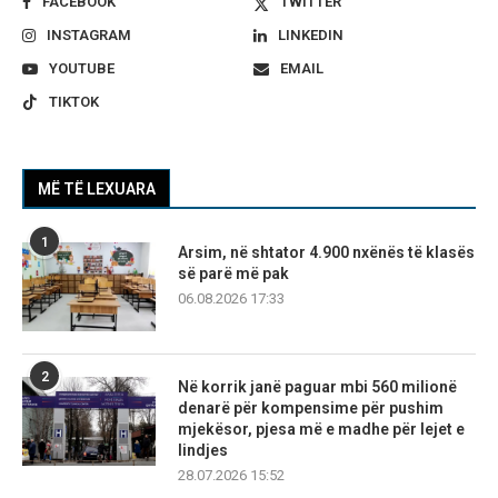
FACEBOOK
TWITTER
INSTAGRAM
LINKEDIN
YOUTUBE
EMAIL
TIKTOK
MË TË LEXUARA
1
Arsim, në shtator 4.900 nxënës të klasës
së parë më pak
06.08.2026 17:33
2
Në korrik janë paguar mbi 560 milionë
denarë për kompensime për pushim
mjekësor, pjesa më e madhe për lejet e
lindjes
28.07.2026 15:52