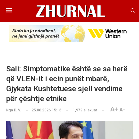
Sali: Simptomatike është se sa herë
që VLEN-it i ecin punët mbarë,
Gjykata Kushtetuese sjell vendime
për çështje etnike
A+
A-
Nga
D. V.
25.06.2026 15:16
1,979
e lexuar