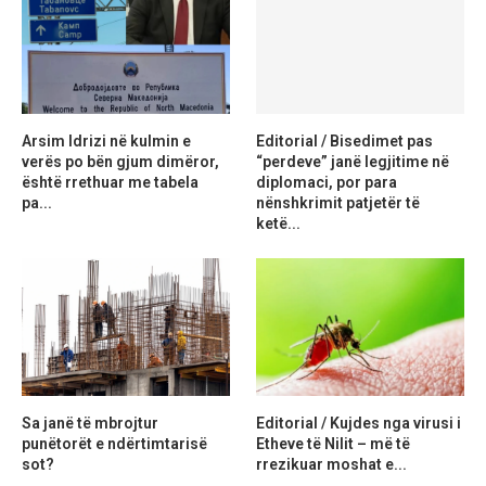
Arsim Idrizi në kulmin e
Editorial / Bisedimet pas
verës po bën gjum dimëror,
“perdeve” janë legjitime në
është rrethuar me tabela
diplomaci, por para
pa...
nënshkrimit patjetër të
ketë...
Sa janë të mbrojtur
Editorial / Kujdes nga virusi i
punëtorët e ndërtimtarisë
Etheve të Nilit – më të
sot?
rrezikuar moshat e...