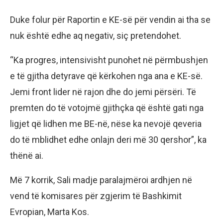
Duke folur për Raportin e KE-së për vendin ai tha se
nuk është edhe aq negativ, siç pretendohet.
“Ka progres, intensivisht punohet në përmbushjen
e të gjitha detyrave që kërkohen nga ana e KE-së.
Jemi front lider në rajon dhe do jemi përsëri. Të
premten do të votojmë gjithçka që është gati nga
ligjet që lidhen me BE-në, nëse ka nevojë qeveria
do të mblidhet edhe onlajn deri më 30 qershor”, ka
thënë ai.
Më 7 korrik, Sali madje paralajmëroi ardhjen në
vend të komisares për zgjerim të Bashkimit
Evropian, Marta Kos.