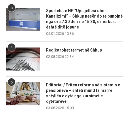
3
Sportelet e NP “Ujësjellësi dhe
Kanalizimi” – Shkup nesër do të punojnë
nga ora 7:30 deri në 15:30, e mërkura
është ditë jopune
05.01.2026 10:36
4
Regjistrohet tërmet në Shkup
02.08.2026 22:34
5
Editorial / Priten reforma në sistemin e
pensioneve – shteti mund ta marrë
shtyllën e dytë nga kursimet e
qytetarëve!
03.08.2026 15:00