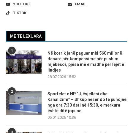
YOUTUBE
EMAIL
TIKTOK
MË TË LEXUARA
1
Në korrik janë paguar mbi 560 milionë
denarë për kompensime për pushim
mjekësor, pjesa më e madhe për lejet e
lindjes
28.07.2026 15:52
2
Sportelet e NP “Ujësjellësi dhe
Kanalizimi” – Shkup nesër do të punojnë
nga ora 7:30 deri në 15:30, e mërkura
është ditë jopune
05.01.2026 10:36
3