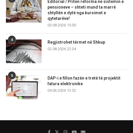
Editorial / Priten reforma në sistemin e
pensioneve – shteti mund ta marrë
shtyllën e dytë nga kursimet e
qytetarëve!
03.08.2026 15:00
4
Regjistrohet tërmet në Shkup
02.08.2026 22:34
5
DAP-i e fillon fazën e tretë të projektit
fatura elektronike
04.06.2026 13:52