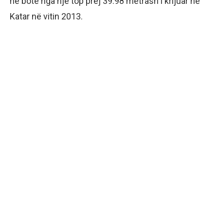
në botë nga një top prej 39.98 metrash i krijuar në
Katar në vitin 2013.