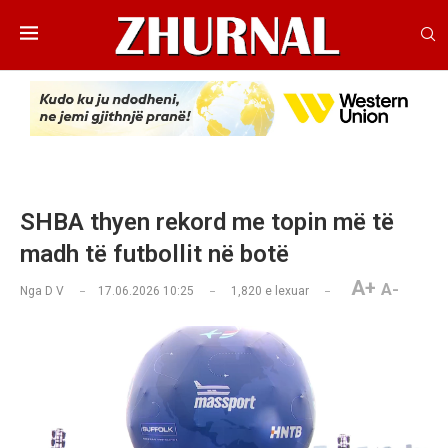
SHBA thyen rekord me topin më të
madh të futbollit në botë
A+
A-
Nga
D V
17.06.2026 10:25
1,820
e lexuar