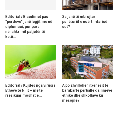
Editorial / Bisedimet pas
Sa janë të mbrojtur
“perdeve” janë legjitime në
punëtorët e ndërtimtarisë
diplomaci, por para
sot?
nënshkrimit patjetër të
ketë...
Editorial / Kujdes nga virusi i
A po zhvillohen nxënësit të
Etheve të Nilit – më të
barabartë përballë dallimeve
rrezikuar moshat e...
etnike dhe shkollave ku
mësojnë?