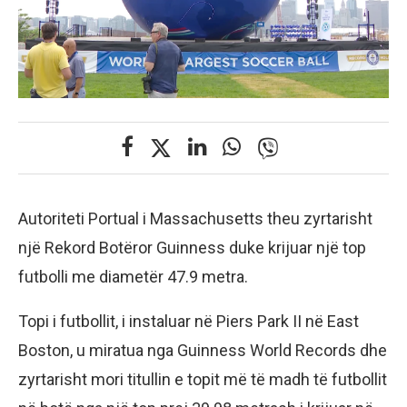
Autoriteti Portual i Massachusetts theu zyrtarisht
një Rekord Botëror Guinness duke krijuar një top
futbolli me diametër 47.9 metra.
Topi i futbollit, i instaluar në Piers Park II në East
Boston, u miratua nga Guinness World Records dhe
zyrtarisht mori titullin e topit më të madh të futbollit