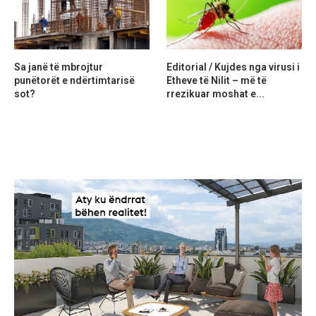
Sa janë të mbrojtur
Editorial / Kujdes nga virusi i
punëtorët e ndërtimtarisë
Etheve të Nilit – më të
sot?
rrezikuar moshat e...