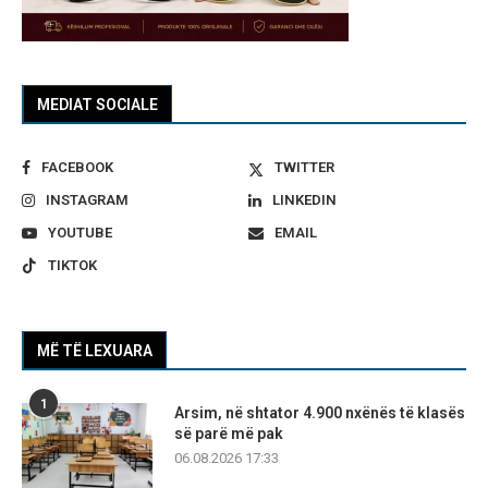
MEDIAT SOCIALE
FACEBOOK
TWITTER
INSTAGRAM
LINKEDIN
YOUTUBE
EMAIL
TIKTOK
MË TË LEXUARA
1
Arsim, në shtator 4.900 nxënës të klasës
së parë më pak
06.08.2026 17:33