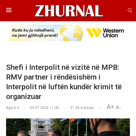
Shefi i Interpolit në vizitë në MPB:
RMV partner i rëndësishëm i
Interpolit në luftën kundër krimit të
organizuar
A+
A-
Nga
D V
09.07.2026 11:45
31.3K
e lexuar