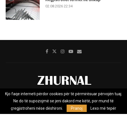
02.08.2026 22:34
Kjo faqe interneti përdor cookies për të përmirësuar përvojën tuaj.
Rreth nesh
Impresumi
Marketing
Kontakt
Ne do të supozojmë se jeni dakord me këtë, por mund të
Privacy Policy
çregjistroheni nëse dëshironi.
Pranoj
Lexo më tepër
Zhurnal.mk është Agjenci e Lajmeve e pavarur, e themeluar në vitin
2009, që e mbulon Maqedoninë, Kosovën, Shqipërinë edhe lajmet
nga bota.