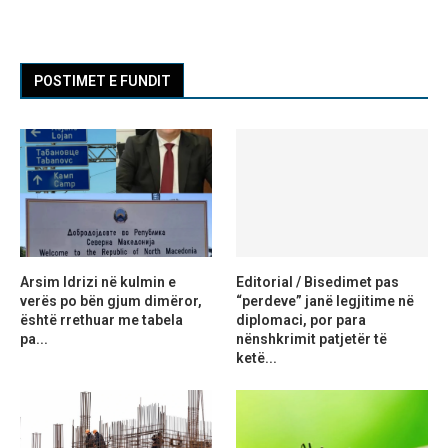
POSTIMET E FUNDIT
Arsim Idrizi në kulmin e
Editorial / Bisedimet pas
verës po bën gjum dimëror,
“perdeve” janë legjitime në
është rrethuar me tabela
diplomaci, por para
pa...
nënshkrimit patjetër të
ketë...