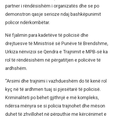
partner i rëndësishëm i organizatës dhe se po
demonstron qasje serioze ndaj bashkëpunimit
policor ndërkombëtar.
Në fjalimin para kadetëve të policisë dhe
drejtuesve të Ministrisë së Punëve të Brendshme,
Urkiza nënvizoi se Qendra e Trajnimit e MPB‑së ka
rol të rëndësishëm në përgatitjen e policëve të
ardhshëm.
“Arsimi dhe trajnimi i vazhdueshëm do të kenë rol
kyç në të ardhmen tuaj si pjesëtarë të policisë.
Kriminaliteti po bëhet gjithnjë e më kompleks,
ndërsa mënyra se si policia trajnohet dhe mëson
duhet të zhvillohet në përputhje me kërcënimet e