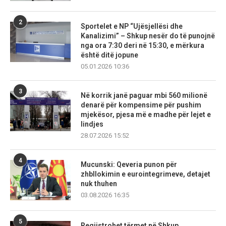
2
Sportelet e NP “Ujësjellësi dhe
Kanalizimi” – Shkup nesër do të punojnë
nga ora 7:30 deri në 15:30, e mërkura
është ditë jopune
05.01.2026 10:36
3
Në korrik janë paguar mbi 560 milionë
denarë për kompensime për pushim
mjekësor, pjesa më e madhe për lejet e
lindjes
28.07.2026 15:52
4
Mucunski: Qeveria punon për
zhbllokimin e eurointegrimeve, detajet
nuk thuhen
03.08.2026 16:35
5
Regjistrohet tërmet në Shkup