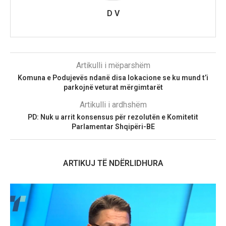
D V
Artikulli i mëparshëm
Komuna e Podujevës ndanë disa lokacione se ku mund t’i
parkojnë veturat mërgimtarët
Artikulli i ardhshëm
PD: Nuk u arrit konsensus për rezolutën e Komitetit
Parlamentar Shqipëri-BE
ARTIKUJ TË NDËRLIDHURA