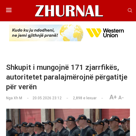
Shkupit i mungojnë 171 zjarrfikës,
autoritetet paralajmërojnë përgatitje
për verën
A+
A-
Nga
Xh M
20.05.2026 23:12
2,898
e lexuar