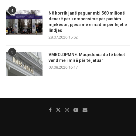
4
Në korrik janë paguar mbi 560 milionë
denarë për kompensime për pushim
mjekësor, pjesa më e madhe për lejet e
lindjes
28.07.2026 15:52
5
VMRO‑DPMNE: Maqedonia do të bëhet
vend më i mirë për të jetuar
03.08.2026 16:17