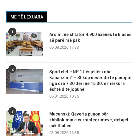
MË TË LEXUARA
1
Arsim, në shtator 4.900 nxënës të klasës
së parë më pak
06.08.2026 17:33
2
Sportelet e NP “Ujësjellësi dhe
Kanalizimi” – Shkup nesër do të punojnë
nga ora 7:30 deri në 15:30, e mërkura
është ditë jopune
05.01.2026 10:36
3
Mucunski: Qeveria punon për
zhbllokimin e eurointegrimeve, detajet
nuk thuhen
03.08.2026 16:35