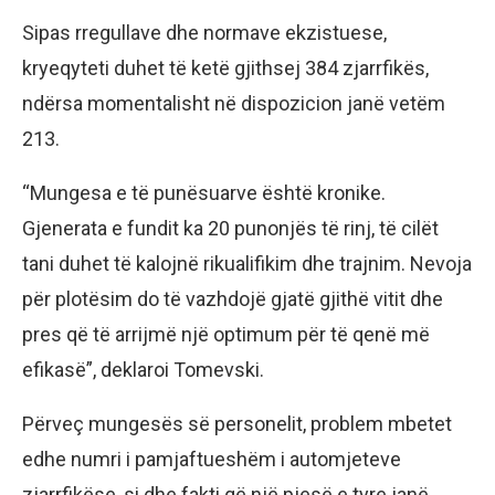
Sipas rregullave dhe normave ekzistuese,
kryeqyteti duhet të ketë gjithsej 384 zjarrfikës,
ndërsa momentalisht në dispozicion janë vetëm
213.
“Mungesa e të punësuarve është kronike.
Gjenerata e fundit ka 20 punonjës të rinj, të cilët
tani duhet të kalojnë rikualifikim dhe trajnim. Nevoja
për plotësim do të vazhdojë gjatë gjithë vitit dhe
pres që të arrijmë një optimum për të qenë më
efikasë”, deklaroi Tomevski.
Përveç mungesës së personelit, problem mbetet
edhe numri i pamjaftueshëm i automjeteve
zjarrfikëse, si dhe fakti që një pjesë e tyre janë