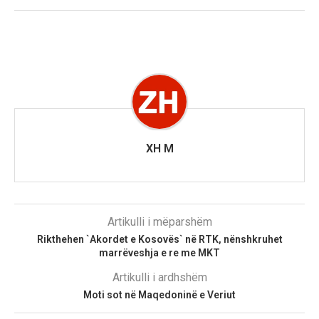
XH M
Artikulli i mëparshëm
Rikthehen `Akordet e Kosovës` në RTK, nënshkruhet
marrëveshja e re me MKT
Artikulli i ardhshëm
Moti sot në Maqedoninë e Veriut