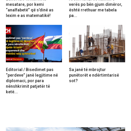
mesatare, por kemi
verës po bën gjum dimëror,
“analfabetë” që s’dinë as
është rrethuar me tabela
lexim e as matematikë!
pa...
Editorial / Bisedimet pas
Sa janë të mbrojtur
“perdeve” janë legjitime në
punëtorët e ndërtimtarisë
diplomaci, por para
sot?
nënshkrimit patjetër të
ketë...