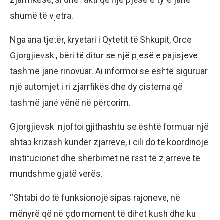
shumë të vjetra.
Nga ana tjetër, kryetari i Qytetit të Shkupit, Orce
Gjorgjievski, bëri të ditur se një pjesë e pajisjeve
tashmë janë rinovuar. Ai informoi se është siguruar
një automjet i ri zjarrfikës dhe dy cisterna që
tashmë janë vënë në përdorim.
Gjorgjievski njoftoi gjithashtu se është formuar një
shtab krizash kundër zjarreve, i cili do të koordinojë
institucionet dhe shërbimet në rast të zjarreve të
mundshme gjatë verës.
“Shtabi do të funksionojë sipas rajoneve, në
mënyrë që në çdo moment të dihet kush dhe ku