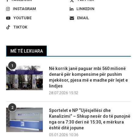
INSTAGRAM
LINKEDIN
YOUTUBE
EMAIL
TIKTOK
MË TË LEXUARA
1
Në korrik janë paguar mbi 560 milionë
denarë për kompensime për pushim
mjekësor, pjesa më e madhe për lejet e
lindjes
28.07.2026 15:52
2
Sportelet e NP “Ujësjellësi dhe
Kanalizimi” – Shkup nesër do të punojnë
nga ora 7:30 deri në 15:30, e mërkura
është ditë jopune
05.01.2026 10:36