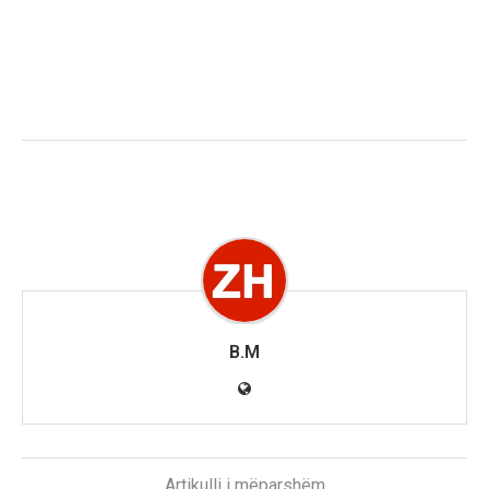
B.M
Artikulli i mëparshëm