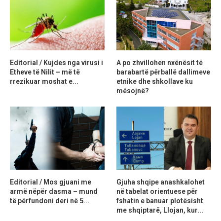
Editorial / Kujdes nga virusi i
A po zhvillohen nxënësit të
Etheve të Nilit – më të
barabartë përballë dallimeve
rrezikuar moshat e...
etnike dhe shkollave ku
mësojnë?
Editorial / Mos gjuani me
Gjuha shqipe anashkalohet
armë nëpër dasma – mund
në tabelat orientuese për
të përfundoni deri në 5...
fshatin e banuar plotësisht
me shqiptarë, Llojan, kur...