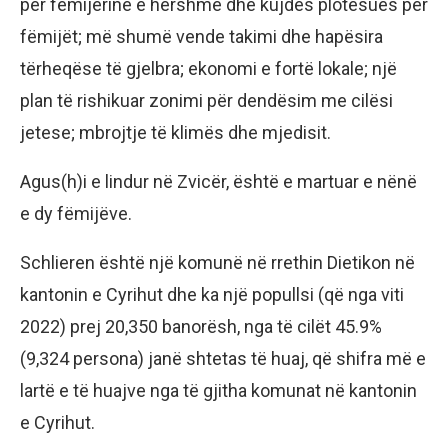
për fëmijërinë e hershme dhe kujdes plotësues për
fëmijët; më shumë vende takimi dhe hapësira
tërheqëse të gjelbra; ekonomi e fortë lokale; një
plan të rishikuar zonimi për dendësim me cilësi
jetese; mbrojtje të klimës dhe mjedisit.
Agus(h)i e lindur në Zvicër, është e martuar e nënë
e dy fëmijëve.
Schlieren është një komunë në rrethin Dietikon në
kantonin e Cyrihut dhe ka një popullsi (që nga viti
2022) prej 20,350 banorësh, nga të cilët 45.9%
(9,324 persona) janë shtetas të huaj, që shifra më e
lartë e të huajve nga të gjitha komunat në kantonin
e Cyrihut.