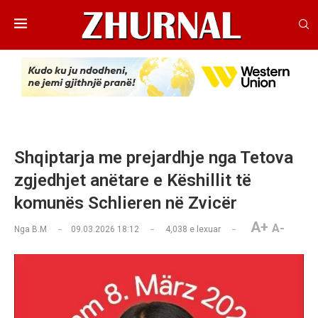
Shqiptarja me prejardhje nga Tetova
zgjedhjet anëtare e Këshillit të
komunës Schlieren në Zvicër
A+
A-
Nga
B.M
09.03.2026 18:12
4,038
e lexuar