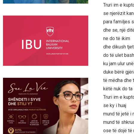
Truri im e kupt
se njerëzit kan
para familjes 
dhe se, një ditë
ne do të ikim
dhe dikush tjet
do të ulet bash
ku jam ulur unë
duke bërë gjër
të mëdha dhe t
këtë nuk do ta 
Truri im e kupt
se ky i huaj
mund të jetë i 
mund të shkruaj
ose të dojë të r