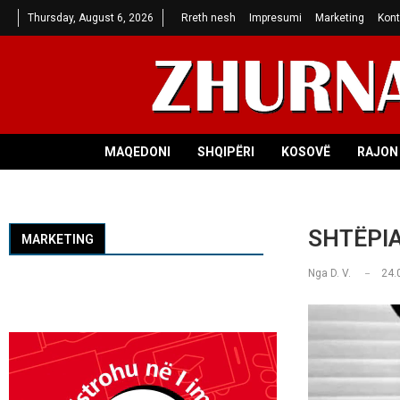
Thursday, August 6, 2026
Rreth nesh
Impresumi
Marketing
Kont
MAQEDONI
SHQIPËRI
KOSOVË
RAJON 
SHTËPI
MARKETING
Nga
D. V.
24.