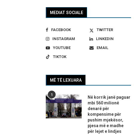
MEDIAT SOCIALE
FACEBOOK
TWITTER
INSTAGRAM
LINKEDIN
YOUTUBE
EMAIL
TIKTOK
MË TË LEXUARA
1
Në korrik janë paguar
mbi 560 milionë
denarë për
kompensime për
pushim mjekësor,
pjesa më e madhe
për lejet e lindjes