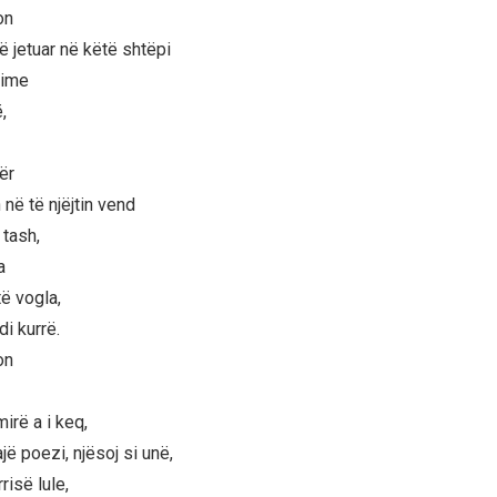
on
ë jetuar në këtë shtëpi
sime
,
ër
 në të njëjtin vend
 tash,
a
ë vogla,
di kurrë.
on
mirë a i keq,
ë poezi, njësoj si unë,
risë lule,