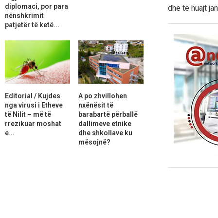
diplomaci, por para
dhe të huajt ja
nënshkrimit
patjetër të ketë...
Editorial / Kujdes
A po zhvillohen
nga virusi i Etheve
nxënësit të
të Nilit – më të
barabartë përballë
rrezikuar moshat
dallimeve etnike
e...
dhe shkollave ku
mësojnë?