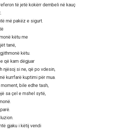
eferon të jetë kokërr dembeli në kauç
.
të më pakëz e sigurt.
të
hmonë këtu me
ët tanë,
 gjithmonë këtu.
e që kam dëgjuar
h njësoj si ne, që po vdesin,
në kurrfarë kuptimi për mua.
moment, bile edhe tash,
jë sa çel e mshel sytë,
hmonë.
parë.
luzion.
të gjaku i këtij vendi