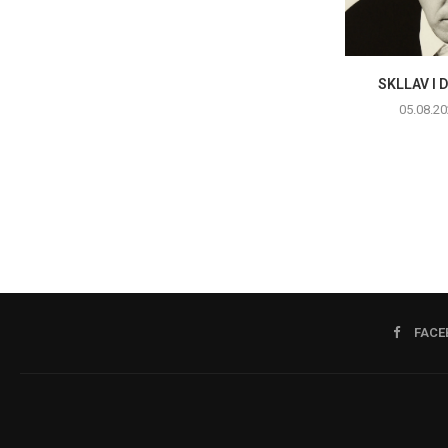
SKLLAV I 
05.08.20
FACE