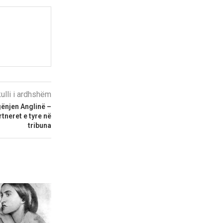
kulli i ardhshëm
ënjen Anglinë –
tneret e tyre në
tribuna