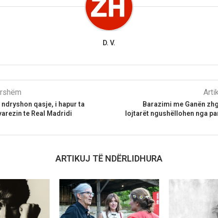
D. V.
parshëm
Arti
 ndryshon qasje, i hapur ta
Barazimi me Ganën zhg
varezin te Real Madridi
lojtarët ngushëllohen nga par
ARTIKUJ TË NDËRLIDHURA