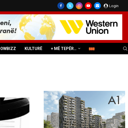
Login
HOWBIZZ
KULTURË
+ MË TEPËR…