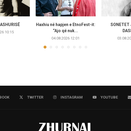
DASHURISË
Haxhiu në hapjen e EtnoFest-it:
SONETET 
“Ajo që nuk...
DAS
26 10:15
04.08.2026 12:01
03.08.2
BOOK
TWITTER
INSTAGRAM
YOUTUBE