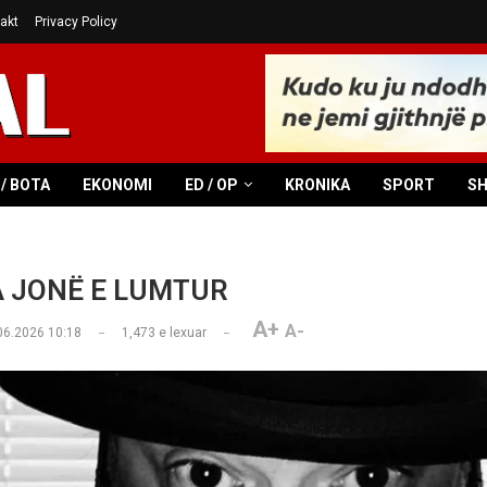
akt
Privacy Policy
/ BOTA
EKONOMI
ED / OP
KRONIKA
SPORT
S
A JONË E LUMTUR
A+
A-
06.2026 10:18
1,473
e lexuar