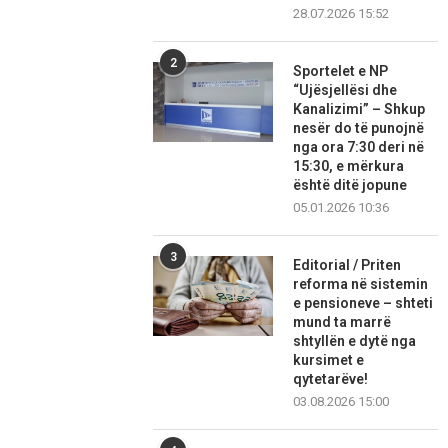
28.07.2026 15:52
2
Sportelet e NP
“Ujësjellësi dhe
Kanalizimi” – Shkup
nesër do të punojnë
nga ora 7:30 deri në
15:30, e mërkura
është ditë jopune
05.01.2026 10:36
3
Editorial / Priten
reforma në sistemin
e pensioneve – shteti
mund ta marrë
shtyllën e dytë nga
kursimet e
qytetarëve!
03.08.2026 15:00