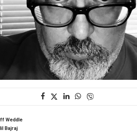
eff Weddle
l Bajraj