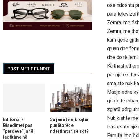
ose ndoshta pr
para televizorit
Zemra ime ësh
Zemra ime tho
kam qenë gjit
gruan dhe fëmij
dhe do të jemi
Ka thashethem
POSTIMET E FUNDIT
për njerëz, bas
ama ato nuk ka
Madje edhe ky 
që do të mbaro
zgjatë përgjit
Nuk kishte më 
Editorial /
Sa janë të mbrojtur
Bisedimet pas
punëtorët e
Pas është një i
“perdeve” janë
ndërtimtarisë sot?
Familja ime ësh
legjitime në