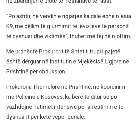
në zbardhjen e plotë të rrethanave të rastit.
“Po ashtu, në vendin e ngjarjes ka dalë edhe njësia
K9, me qëllim të gjurmimit të lëvizjeve të personit
të dyshuar dhe viktimës”, thuhet më tej në njoftim.
Me urdhër të Prokurorit të Shtetit, trupi i pajetë
është dërguar në Institutin e Mjekësisë Ligjore në
Prishtinë për obduksion.
Prokuroria Themelore në Prishtinë, në koordinim
me Policinë e Kosovës, ka bërë të ditur se po
vazhdojnë hetimet intensive për arrestimin e të
dyshuarit për këtë vepër penale.