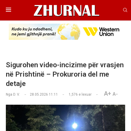
Sigurohen video-incizime për vrasjen
në Prishtinë – Prokuroria del me
detaje
A+
A-
Nga
D. V.
28.05.2026 11:11
1,576
e lexuar