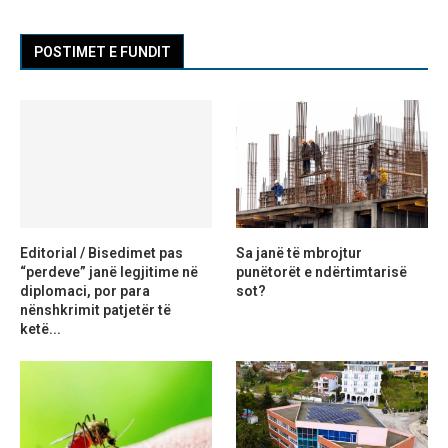
POSTIMET E FUNDIT
Editorial / Bisedimet pas
Sa janë të mbrojtur
“perdeve” janë legjitime në
punëtorët e ndërtimtarisë
diplomaci, por para
sot?
nënshkrimit patjetër të
ketë...