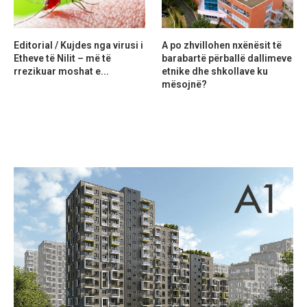
Editorial / Kujdes nga virusi i
A po zhvillohen nxënësit të
Etheve të Nilit – më të
barabartë përballë dallimeve
rrezikuar moshat e...
etnike dhe shkollave ku
mësojnë?