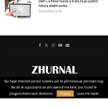
DAP-i e fillon fazën e tretë të projektit
fatura elektronike
04.06.2026 13:52
Kjo faqe interneti përdor cookies për të përmirësuar përvojën tuaj.
Rreth nesh
Impresumi
Marketing
Kontakt
Ne do të supozojmë se jeni dakord me këtë, por mund të
Privacy Policy
çregjistroheni nëse dëshironi.
Pranoj
Lexo më tepër
Zhurnal.mk është Agjenci e Lajmeve e pavarur, e themeluar në vitin
2009, që e mbulon Maqedoninë, Kosovën, Shqipërinë edhe lajmet
nga bota.