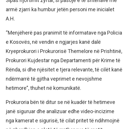
Sipas njoftimit zyrtar, si pasojë e të shtënave me
armë zjarri ka humbur jetën personi me inicialet
A.H.
“Menjëherë pas pranimit të informatave nga Policia
e Kosovës, në vendin e ngjarjes kanë dalë
Kryeprokurori i Prokurorisë Themelore në Prishtinë,
Prokurori Kujdestar nga Departamenti për Krime të
Rënda, si dhe njësitet e tjera relevante, të cilët kanë
ndërmarrë të gjitha veprimet e nevojshme
hetimore”, thuhet në komunikatë.
Prokuroria bën të ditur se në kuadër të hetimeve
janë siguruar dhe analizuar edhe video-incizime
nga kamerat e sigurisë, të cilat pritet të ndihmojnë