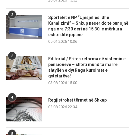
28.07.2026 15:52
2
Sportelet e NP “Ujësjellësi dhe
Kanalizimi” – Shkup nesër do të punojnë
nga ora 7:30 deri në 15:30, e mërkura
është ditë jopune
05.01.2026 10:36
3
Editorial / Priten reforma në sistemin e
pensioneve – shteti mund ta marrë
shtyllën e dytë nga kursimet e
qytetarëve!
03.08.2026 15:00
4
Regjistrohet tërmet në Shkup
02.08.2026 22:34
5