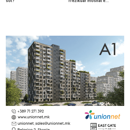
sot?
rrezikuar moshat e...