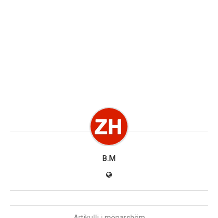
B.M
Artikulli i mëparshëm