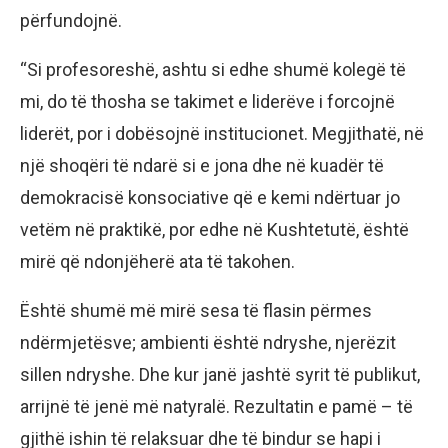
përfundojnë.
“Si profesoreshë, ashtu si edhe shumë kolegë të
mi, do të thosha se takimet e liderëve i forcojnë
liderët, por i dobësojnë institucionet. Megjithatë, në
një shoqëri të ndarë si e jona dhe në kuadër të
demokracisë konsociative që e kemi ndërtuar jo
vetëm në praktikë, por edhe në Kushtetutë, është
mirë që ndonjëherë ata të takohen.
Është shumë më mirë sesa të flasin përmes
ndërmjetësve; ambienti është ndryshe, njerëzit
sillen ndryshe. Dhe kur janë jashtë syrit të publikut,
arrijnë të jenë më natyralë. Rezultatin e pamë – të
gjithë ishin të relaksuar dhe të bindur se hapi i