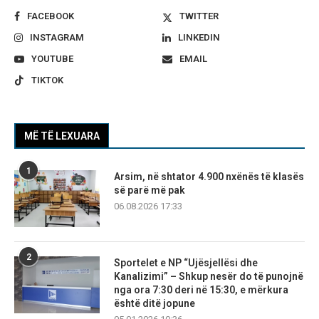
FACEBOOK
TWITTER
INSTAGRAM
LINKEDIN
YOUTUBE
EMAIL
TIKTOK
MË TË LEXUARA
1
Arsim, në shtator 4.900 nxënës të klasës
së parë më pak
06.08.2026 17:33
2
Sportelet e NP “Ujësjellësi dhe
Kanalizimi” – Shkup nesër do të punojnë
nga ora 7:30 deri në 15:30, e mërkura
është ditë jopune