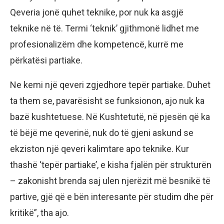
Qeveria jonë quhet teknike, por nuk ka asgjë
teknike në të. Termi ‘teknik’ gjithmonë lidhet me
profesionalizëm dhe kompetencë, kurrë me
përkatësi partiake.
Ne kemi një qeveri zgjedhore tepër partiake. Duhet
ta them se, pavarësisht se funksionon, ajo nuk ka
bazë kushtetuese. Në Kushtetutë, në pjesën që ka
të bëjë me qeverinë, nuk do të gjeni askund se
ekziston një qeveri kalimtare apo teknike. Kur
thashë ‘tepër partiake’, e kisha fjalën për strukturën
– zakonisht brenda saj ulen njerëzit më besnikë të
partive, gjë që e bën interesante për studim dhe për
kritikë”, tha ajo.