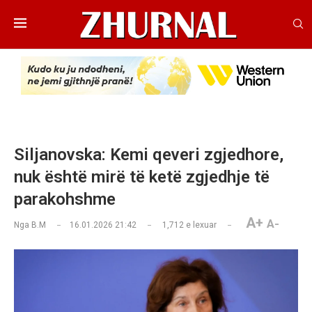
Siljanovska: Kemi qeveri zgjedhore,
nuk është mirë të ketë zgjedhje të
parakohshme
A+
A-
Nga
B.M
16.01.2026 21:42
1,712
e lexuar