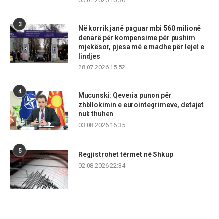
05.01.2026 10:36
3
Në korrik janë paguar mbi 560 milionë
denarë për kompensime për pushim
mjekësor, pjesa më e madhe për lejet e
lindjes
28.07.2026 15:52
4
Mucunski: Qeveria punon për
zhbllokimin e eurointegrimeve, detajet
nuk thuhen
03.08.2026 16:35
5
Regjistrohet tërmet në Shkup
02.08.2026 22:34