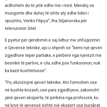
ardhshëm do të jetë edhe më i mirë. Mendoj se
mungonte dhe duhej të ishte aty edhe lideri i
opozitës, Venko Filipçe”, tha Siljanovska për
televizionin Sitel.
E pyetur për qëndrimin e saj lidhur me shfuqizimin
e Qeverisë teknike, ajo u shpreh se “kemi një qeveri
zgjedhore tepër partiake, e përbërë nga njerëzit më
besnikë të partive, e cila, edhe pse funksionon, nuk
ka bazë kushtetuese”.
“Po, ekzistojnë qeveri teknike. Ato formohen ose
në kushte krizash, ose para zgjedhjeve, zakonisht
janë qeveri eksperte, të përbëra nga profesorë, ku
në krye të qeverisë është një ekspert ose burokrat.