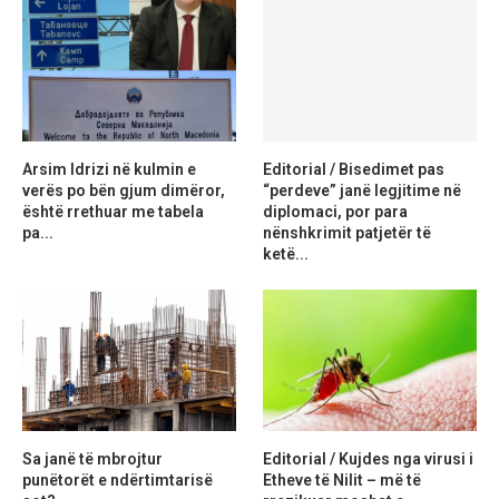
Arsim Idrizi në kulmin e
Editorial / Bisedimet pas
verës po bën gjum dimëror,
“perdeve” janë legjitime në
është rrethuar me tabela
diplomaci, por para
pa...
nënshkrimit patjetër të
ketë...
Sa janë të mbrojtur
Editorial / Kujdes nga virusi i
punëtorët e ndërtimtarisë
Etheve të Nilit – më të