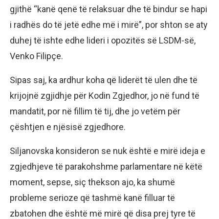
gjithë “kanë qenë të relaksuar dhe të bindur se hapi
i radhës do të jetë edhe më i mirë”, por shton se aty
duhej të ishte edhe lideri i opozitës së LSDM-së,
Venko Filipçe.
Sipas saj, ka ardhur koha që liderët të ulen dhe të
krijojnë zgjidhje për Kodin Zgjedhor, jo në fund të
mandatit, por në fillim të tij, dhe jo vetëm për
çështjen e njësisë zgjedhore.
Siljanovska konsideron se nuk është e mirë ideja e
zgjedhjeve të parakohshme parlamentare në këtë
moment, sepse, siç thekson ajo, ka shumë
probleme serioze që tashmë kanë filluar të
zbatohen dhe është më mirë që disa prej tyre të