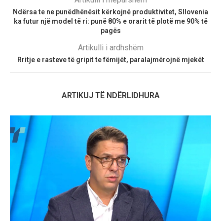
Ndërsa te ne punëdhënësit kërkojnë produktivitet, Sllovenia
ka futur një model të ri: punë 80% e orarit të plotë me 90% të
pagës
Artikulli i ardhshëm
Rritje e rasteve të gripit te fëmijët, paralajmërojnë mjekët
ARTIKUJ TË NDËRLIDHURA