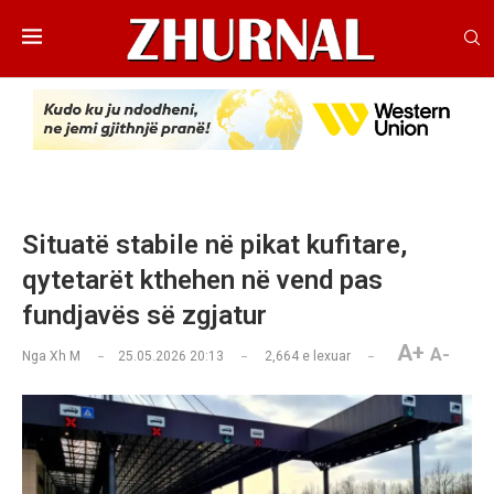
Situatë stabile në pikat kufitare,
qytetarët kthehen në vend pas
fundjavës së zgjatur
A+
A-
Nga
Xh M
25.05.2026 20:13
2,664
e lexuar