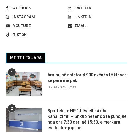
FACEBOOK
TWITTER
INSTAGRAM
LINKEDIN
YOUTUBE
EMAIL
TIKTOK
MË TË LEXUARA
1
Arsim, në shtator 4.900 nxënës të klasës
së parë më pak
06.08.2026 17:33
2
Sportelet e NP “Ujësjellësi dhe
Kanalizimi” – Shkup nesër do të punojnë
nga ora 7:30 deri në 15:30, e mërkura
është ditë jopune