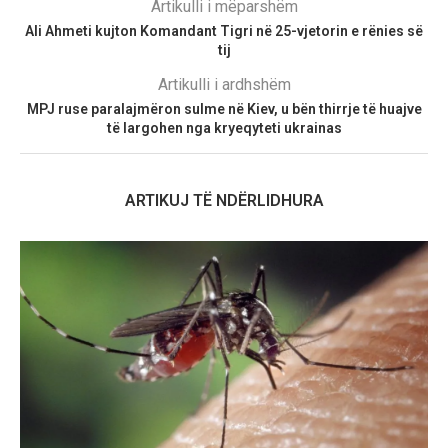
Artikulli i mëparshëm
Ali Ahmeti kujton Komandant Tigri në 25-vjetorin e rënies së
tij
Artikulli i ardhshëm
MPJ ruse paralajmëron sulme në Kiev, u bën thirrje të huajve
të largohen nga kryeqyteti ukrainas
ARTIKUJ TË NDËRLIDHURA