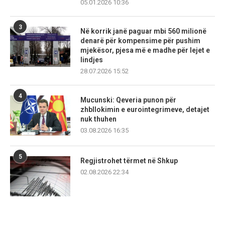
05.01.2026 10:36
3
Në korrik janë paguar mbi 560 milionë
denarë për kompensime për pushim
mjekësor, pjesa më e madhe për lejet e
lindjes
28.07.2026 15:52
4
Mucunski: Qeveria punon për
zhbllokimin e eurointegrimeve, detajet
nuk thuhen
03.08.2026 16:35
5
Regjistrohet tërmet në Shkup
02.08.2026 22:34