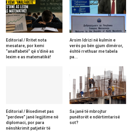
Editorial / Rritet nota
Arsim Idrizi në kulmin e
mesatare, por kemi
verës po bën gjum dimëror,
“analfabetë” që s’dinë as
është rrethuar me tabela
lexim e as matematikë!
pa...
Editorial / Bisedimet pas
Sa janë të mbrojtur
“perdeve” janë legjitime në
punëtorët e ndërtimtarisë
diplomaci, por para
sot?
nënshkrimit patjetër të