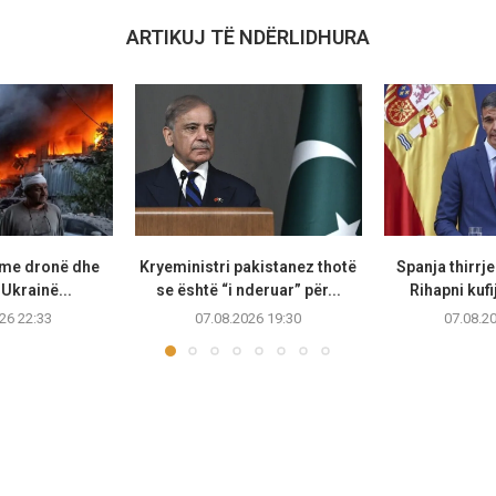
ARTIKUJ TË NDËRLIDHURA
 me dronë dhe
Kryeministri pakistanez thotë
Spanja thirrje
Ukrainë...
se është “i nderuar” për...
Rihapni kufi
26 22:33
07.08.2026 19:30
07.08.2