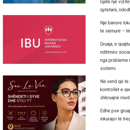
Gjatë një vizit
qytetarë, ndod
Një banore lok
të sëmurë – të 
Gruaja, e quajt
ndihmës social
nga probleme m
sistemi.
Në vend që të p
kontrollet e q
shkruajnë medi
Edhe pse gruaj
inkurajoi të tr