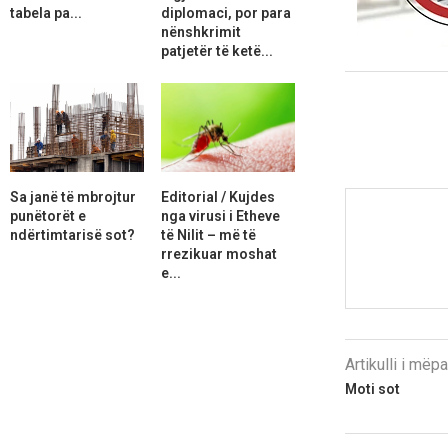
tabela pa...
diplomaci, por para
nënshkrimit
patjetër të ketë...
Sa janë të mbrojtur
Editorial / Kujdes
punëtorët e
nga virusi i Etheve
ndërtimtarisë sot?
të Nilit – më të
rrezikuar moshat
e...
Artikulli i më
Moti sot