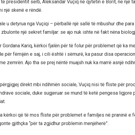
e të presidentit serb, Aleksandar Vuçiq në qytetin e Borit, në një 
hi një skenë e rëndë.
ale u detyrua nga Vuçiqi – përballë një sallë të mbushur dhe para
zbulonte një sekret familjar: se ajo nuk ishte në fakt nëna biolog
ur Gordana Kariq, kërkoi fjalën për të folur për problemet që ka m
e për fëmijën e saj, i cili është i sëmurë, ka pasur disa operacio
e zemrën. Ajo tha se prej nëntë muajsh nuk ka marrë asnjë ndi
ërgjigjej direkt mbi ndihmën sociale, Vuçiq nisi të fliste për pro
endrave sociale, duke sugjeruar se mund të ketë pengesa ligjore 
at.
a kërkoi që të mos fliste për problemet e familjes në praninë e f
egonte gjithçka “për ta zgjidhur problemin menjëherë”.