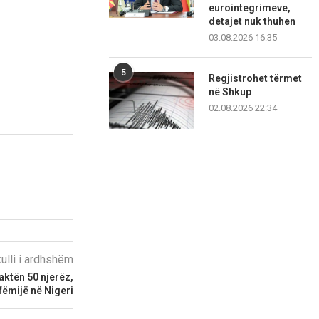
eurointegrimeve,
detajet nuk thuhen
03.08.2026 16:35
5
Regjistrohet tërmet
në Shkup
02.08.2026 22:34
kulli i ardhshëm
aktën 50 njerëz,
fëmijë në Nigeri