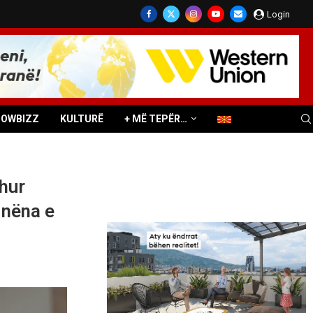
Login
HOWBIZZ
KULTURË
+ MË TEPËR…
shur
 nëna e