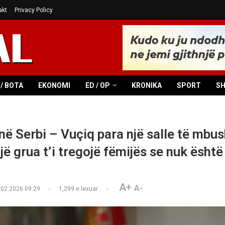
akt
Privacy Policy
/ BOTA
EKONOMI
ED / OP
KRONIKA
SPORT
S
në Serbi – Vuçiq para një salle të mbu
jë grua t’i tregojë fëmijës se nuk është
A+
A-
.02.2026 09:29
1,299
e lexuar