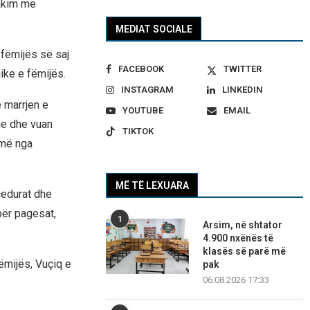
takim me
MEDIAT SOCIALE
 fëmijës së saj
FACEBOOK
TWITTER
jike e fëmijës.
INSTAGRAM
LINKEDIN
e marrjen e
YOUTUBE
EMAIL
ne dhe vuan
TIKTOK
hmë nga
MË TË LEXUARA
cedurat dhe
për pagesat,
1
Arsim, në shtator
4.900 nxënës të
klasës së parë më
ëmijës, Vuçiq e
pak
06.08.2026 17:33