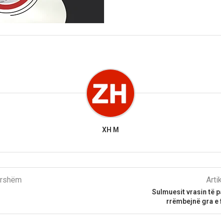
XH M
parshëm
Arti
Sulmuesit vrasin të p
rrëmbejnë gra e 