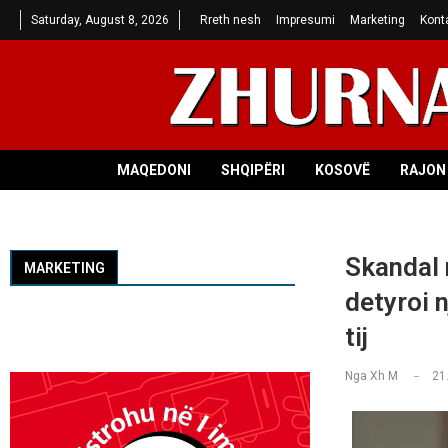
Saturday, August 8, 2026
Rreth nesh
Impresumi
Marketing
Kont
MAQEDONI
SHQIPËRI
KOSOVË
RAJON 
Skandal 
MARKETING
detyroi n
tij
Nga
Xh M
21