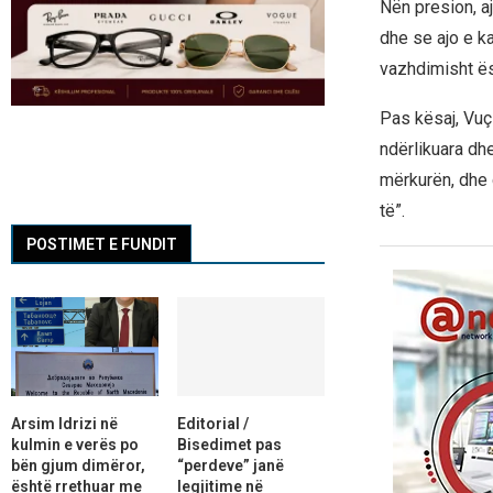
Nën presion, aj
dhe se ajo e ka
vazhdimisht ës
Pas kësaj, Vuç
ndërlikuara dhe
mërkurën, dhe 
të”.
POSTIMET E FUNDIT
Arsim Idrizi në
Editorial /
kulmin e verës po
Bisedimet pas
bën gjum dimëror,
“perdeve” janë
është rrethuar me
legjitime në