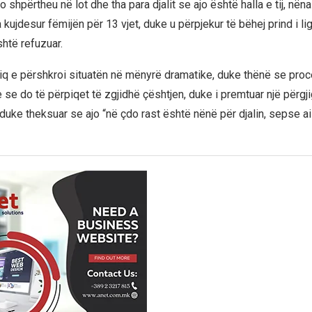
o shpërtheu në lot dhe tha para djalit se ajo është halla e tij, nëna
 kujdesur fëmijën për 13 vjet, duke u përpjekur të bëhej prind i l
htë refuzuar.
iq e përshkroi situatën në mënyrë dramatike, duke thënë se proce
 se do të përpiqet të zgjidhë çështjen, duke i premtuar një përgji
duke theksuar se ajo “në çdo rast është nënë për djalin, sepse ai