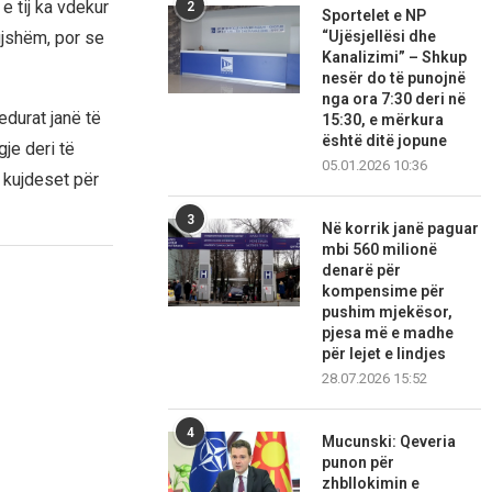
 e tij ka vdekur
2
Sportelet e NP
“Ujësjellësi dhe
igjshëm, por se
Kanalizimi” – Shkup
nesër do të punojnë
nga ora 7:30 deri në
durat janë të
15:30, e mërkura
është ditë jopune
gje deri të
05.01.2026 10:36
 kujdeset për
3
Në korrik janë paguar
mbi 560 milionë
denarë për
kompensime për
pushim mjekësor,
pjesa më e madhe
për lejet e lindjes
28.07.2026 15:52
4
Mucunski: Qeveria
punon për
zhbllokimin e