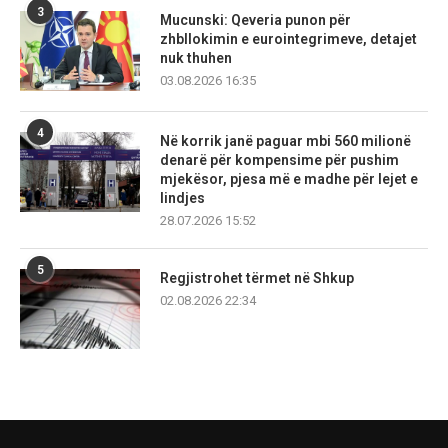
3
Mucunski: Qeveria punon për
zhbllokimin e eurointegrimeve, detajet
nuk thuhen
03.08.2026 16:35
4
Në korrik janë paguar mbi 560 milionë
denarë për kompensime për pushim
mjekësor, pjesa më e madhe për lejet e
lindjes
28.07.2026 15:52
5
Regjistrohet tërmet në Shkup
02.08.2026 22:34