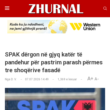
SPAK dërgon në gjyq katër të
pandehur për pastrim parash përmes
tre shoqërive fasadë
A+
A-
Nga
D. V.
07.07.2026 14:49
1,369
e lexuar