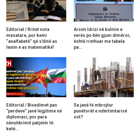
Editorial / Rritet nota
Arsim Idrizi në kulmin e
mesatare, por kemi
verës po bën gjum dimëror,
“analfabetë” që s’dinë as
është rrethuar me tabela
lexim e as matematikë!
pa...
Editorial / Bisedimet pas
Sa janë të mbrojtur
“perdeve” janë legjitime në
punëtorët e ndërtimtarisë
diplomaci, por para
sot?
nënshkrimit patjetër të
ketë...