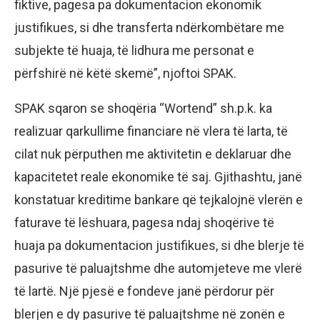
fiktive, pagesa pa dokumentacion ekonomik
justifikues, si dhe transferta ndërkombëtare me
subjekte të huaja, të lidhura me personat e
përfshirë në këtë skemë”, njoftoi SPAK.
SPAK sqaron se shoqëria “Wortend” sh.p.k. ka
realizuar qarkullime financiare në vlera të larta, të
cilat nuk përputhen me aktivitetin e deklaruar dhe
kapacitetet reale ekonomike të saj. Gjithashtu, janë
konstatuar kreditime bankare që tejkalojnë vlerën e
faturave të lëshuara, pagesa ndaj shoqërive të
huaja pa dokumentacion justifikues, si dhe blerje të
pasurive të paluajtshme dhe automjeteve me vlerë
të lartë. Një pjesë e fondeve janë përdorur për
blerjen e dy pasurive të paluajtshme në zonën e