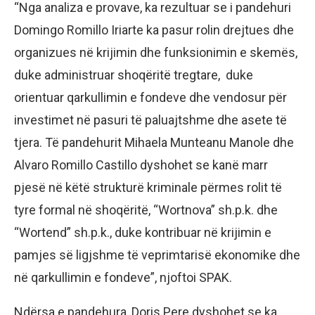
“Nga analiza e provave, ka rezultuar se i pandehuri
Domingo Romillo Iriarte ka pasur rolin drejtues dhe
organizues në krijimin dhe funksionimin e skemës,
duke administruar shoqëritë tregtare, duke
orientuar qarkullimin e fondeve dhe vendosur për
investimet në pasuri të paluajtshme dhe asete të
tjera. Të pandehurit Mihaela Munteanu Manole dhe
Alvaro Romillo Castillo dyshohet se kanë marr
pjesë në këtë strukturë kriminale përmes rolit të
tyre formal në shoqëritë, “Wortnova” sh.p.k. dhe
“Wortend” sh.p.k., duke kontribuar në krijimin e
pamjes së ligjshme të veprimtarisë ekonomike dhe
në qarkullimin e fondeve”, njoftoi SPAK.
Ndërsa e pandehura, Doris Pere dyshohet se ka