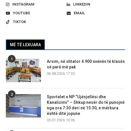
INSTAGRAM
LINKEDIN
YOUTUBE
EMAIL
TIKTOK
MË TË LEXUARA
1
Arsim, në shtator 4.900 nxënës të klasës
së parë më pak
06.08.2026 17:33
2
Sportelet e NP “Ujësjellësi dhe
Kanalizimi” – Shkup nesër do të punojnë
nga ora 7:30 deri në 15:30, e mërkura
është ditë jopune
05.01.2026 10:36