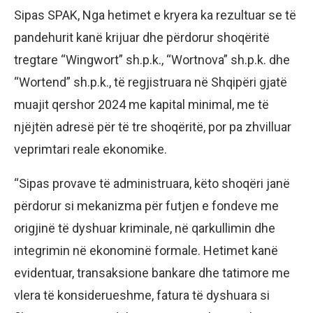
Sipas SPAK, Nga hetimet e kryera ka rezultuar se të
pandehurit kanë krijuar dhe përdorur shoqëritë
tregtare “Wingwort” sh.p.k., “Wortnova” sh.p.k. dhe
“Wortend” sh.p.k., të regjistruara në Shqipëri gjatë
muajit qershor 2024 me kapital minimal, me të
njëjtën adresë për të tre shoqëritë, por pa zhvilluar
veprimtari reale ekonomike.
“Sipas provave të administruara, këto shoqëri janë
përdorur si mekanizma për futjen e fondeve me
origjinë të dyshuar kriminale, në qarkullimin dhe
integrimin në ekonominë formale. Hetimet kanë
evidentuar, transaksione bankare dhe tatimore me
vlera të konsiderueshme, fatura të dyshuara si