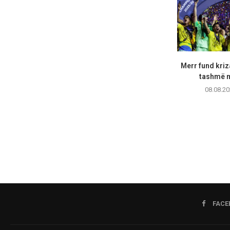
Merr fund kriz
tashmë m
08.08.20
FACE