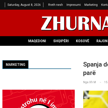
Saturday, August 8, 2026
Rreth nesh
Impresumi
Marketing
Kont
MAQEDONI
SHQIPËRI
KOSOVË
RAJON 
Spanja d
MARKETING
parë
Nga
Xh M
15