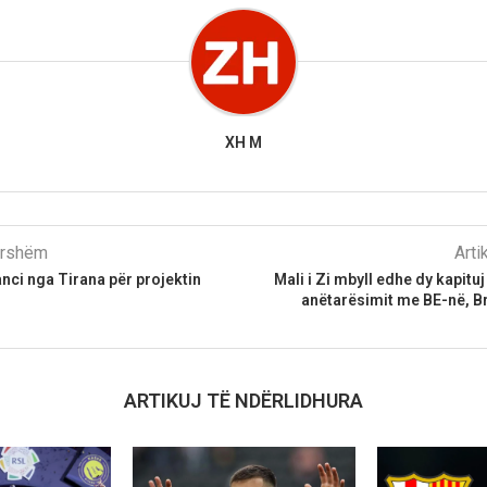
XH M
parshëm
Arti
nci nga Tirana për projektin
Mali i Zi mbyll edhe dy kapitu
anëtarësimit me BE-në, B
ARTIKUJ TË NDËRLIDHURA