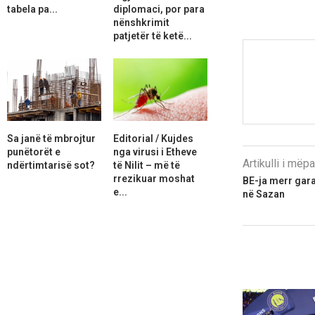
tabela pa...
diplomaci, por para
nënshkrimit
patjetër të ketë...
Sa janë të mbrojtur
Editorial / Kujdes
punëtorët e
nga virusi i Etheve
Artikulli i më
ndërtimtarisë sot?
të Nilit – më të
rrezikuar moshat
BE-ja merr gara
e...
në Sazan