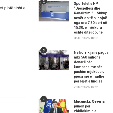
2
Sportelet e NP
et plotësisht e
“Ujësjellësi dhe
Kanalizimi” – Shkup
nesër do të punojnë
nga ora 7:30 deri në
15:30, e mërkura
është ditë jopune
05.01.2026 10:36
3
Në korrik janë paguar
mbi 560 milionë
denarë për
kompensime për
pushim mjekësor,
pjesa më e madhe
për lejet e lindjes
28.07.2026 15:52
4
Mucunski: Qeveria
punon për
zhbllokimin e