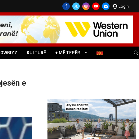
Login
HOWBIZZ
KULTURË
+ MË TEPËR…
pjesën e