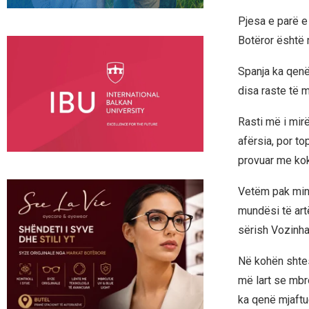
Pjesa e parë e
Botëror është m
Spanja ka qenë
disa raste të mi
Rasti më i mirë
afërsia, por to
provuar me kokë
Vetëm pak minu
mundësi të artë
sërish Vozinha
Në kohën shtes
më lart se mbro
ka qenë mjaftu