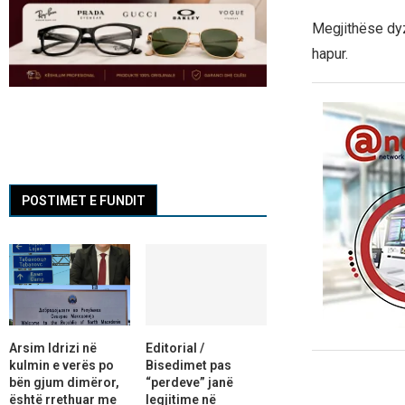
Megjithëse dyz
hapur.
POSTIMET E FUNDIT
Arsim Idrizi në
Editorial /
kulmin e verës po
Bisedimet pas
bën gjum dimëror,
“perdeve” janë
është rrethuar me
legjitime në