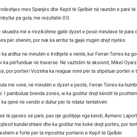
 ndeshjes mes Spanjës dhe Kepit të Gjelbër në raundin e parë të
byllur pa gola, me rezultatin 0:0.
 skuadra më e rrezikshme gjatë dyzet e pesë minutave të para dh
ra për shënim, por nuk ka arritur ta gjejë rrugën drejt rrjetës.
 ka ardhur në minutën e tridhjetë e nëntë, kur Ferran Torres ka go
pi ka përfunduar në traversë. Në vazhdim të aksionit, Mikel Oyarz
, por portieri Vozinha ka reaguar mirë për ta shpëtuar portën e ti
ta më vonë, në minutën e dyzet e pestë, Ferran Torres ka humbur
. I pambuluar brenda zonës, ai ka goditur drejt këndit të poshtëm
 ka qenë në vendin e duhur për të ndalur tentativën.
ë të pjesës së parë, pas një goditjeje nga këndi, Aymeric Laport
jtësit kundërshtarë dhe ka goditur me kokë drejt portës, por tenta
eshëm e fortë për ta mposhtur portierin e Kepit të Gjelbër.