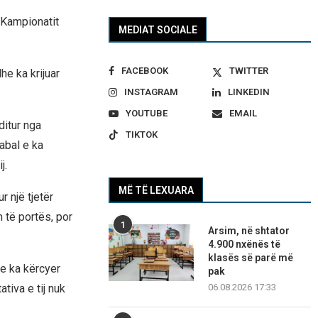
 Kampionatit
MEDIAT SOCIALE
FACEBOOK
TWITTER
e ka krijuar
INSTAGRAM
LINKEDIN
YOUTUBE
EMAIL
ditur nga
TIKTOK
abal e ka
j.
MË TË LEXUARA
 një tjetër
 të portës, por
1
Arsim, në shtator
4.900 nxënës të
klasës së parë më
e ka kërcyer
pak
06.08.2026 17:33
tiva e tij nuk