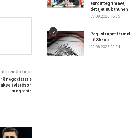
eurointegrimeve,
detajet nuk thuhen
03.08.2026 16:35
5
Regjistrohet tërmet
në Shkup
02.08.2026 22:34
kulli i ardhshëm
j në negociatat e
rukseli vlerëson
progresin