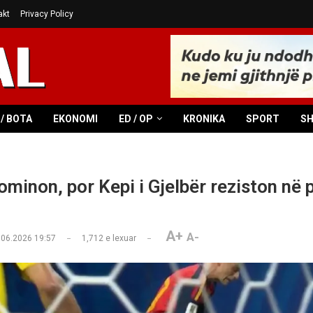
akt
Privacy Policy
/ BOTA
EKONOMI
ED / OP
KRONIKA
SPORT
S
ominon, por Kepi i Gjelbër reziston në 
A+
A-
.06.2026 19:57
1,712
e lexuar