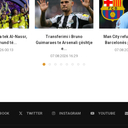
a tek Al-Nassr,
Transferimi i Bruno
Man City ref
und të...
Guimaraes te Arsenali çështje
Barcelonës p
e...
26 00:13
07.08.2
07.08.2026 16:29
BOOK
TWITTER
INSTAGRAM
YOUTUBE