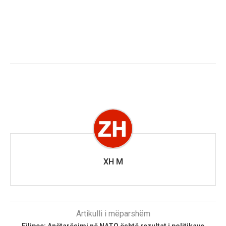
XH M
Artikulli i mëparshëm