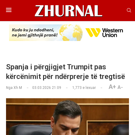
Spanja i përgjigjet Trumpit pas
kërcënimit për ndërprerje të tregtisë
A+
A-
Nga
Xh M
03.03.2026 21:09
1,773
e lexuar