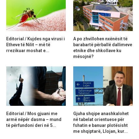
Editorial / Kujdes nga virusi i
A po zhvillohen nxënësit të
Etheve të Nilit – më të
barabartë përballë dallimeve
rrezikuar moshat e...
etnike dhe shkollave ku
mësojnë?
Editorial / Mos gjuani me
Gjuha shqipe anashkalohet
armë nëpër dasma – mund
në tabelat orientuese për
të përfundoni deri në 5...
fshatin e banuar plotësisht
me shqiptarë, Llojan, kur...