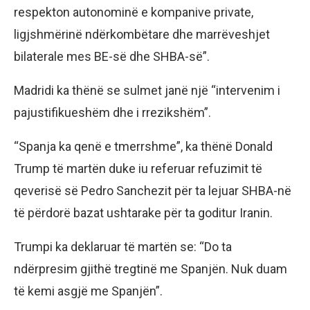
respekton autonominë e kompanive private,
ligjshmërinë ndërkombëtare dhe marrëveshjet
bilaterale mes BE-së dhe SHBA-së”.
Madridi ka thënë se sulmet janë një “intervenim i
pajustifikueshëm dhe i rrezikshëm”.
“Spanja ka qenë e tmerrshme”, ka thënë Donald
Trump të martën duke iu referuar refuzimit të
qeverisë së Pedro Sanchezit për ta lejuar SHBA-në
të përdorë bazat ushtarake për ta goditur Iranin.
Trumpi ka deklaruar të martën se: “Do ta
ndërpresim gjithë tregtinë me Spanjën. Nuk duam
të kemi asgjë me Spanjën”.