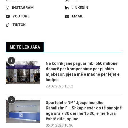
INSTAGRAM
LINKEDIN
YOUTUBE
EMAIL
TIKTOK
MË TË LEXUARA
1
Në korrik janë paguar mbi 560 milionë
denarë për kompensime për pushim
mjekësor, pjesa më e madhe për lejet e
lindjes
28.07.2026 15:52
2
Sportelet e NP “Ujësjellësi dhe
Kanalizimi” – Shkup nesër do të punojnë
nga ora 7:30 deri në 15:30, e mërkura
është ditë jopune
05.01.2026 10:36