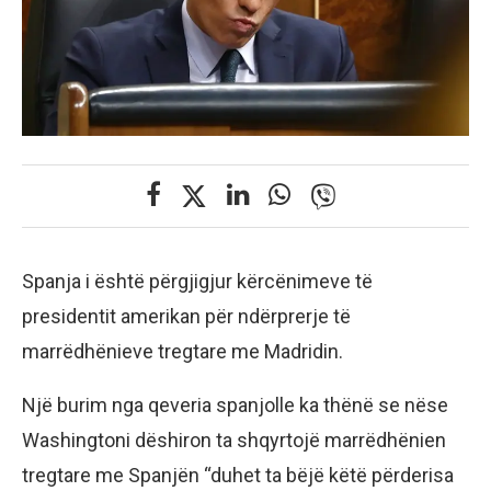
Spanja i është përgjigjur kërcënimeve të
presidentit amerikan për ndërprerje të
marrëdhënieve tregtare me Madridin.
Një burim nga qeveria spanjolle ka thënë se nëse
Washingtoni dëshiron ta shqyrtojë marrëdhënien
tregtare me Spanjën “duhet ta bëjë këtë përderisa