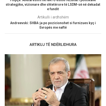
Filipçe: Anëtarësimi në NATO është rezultat i politikave
strategjike, vizionare dhe shtetërore të LSDM-së në dekadat
e fundit
Artikulli i ardhshëm
Andreevski: SHBA-ja po pozicionohet si furnizues kyç i
Evropës me naftë
ARTIKUJ TË NDËRLIDHURA