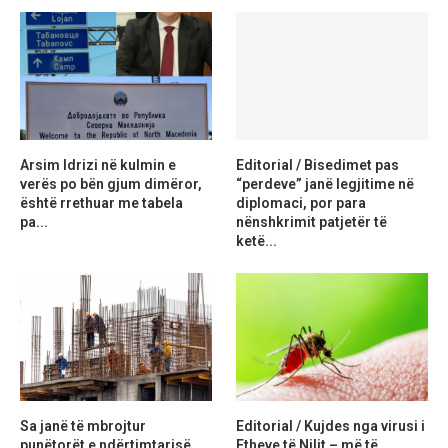
Arsim Idrizi në kulmin e
Editorial / Bisedimet pas
verës po bën gjum dimëror,
“perdeve” janë legjitime në
është rrethuar me tabela
diplomaci, por para
pa...
nënshkrimit patjetër të
ketë...
Sa janë të mbrojtur
Editorial / Kujdes nga virusi i
punëtorët e ndërtimtarisë
Etheve të Nilit – më të