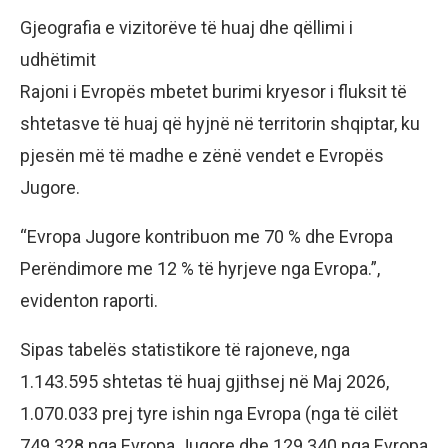
Gjeografia e vizitorëve të huaj dhe qëllimi i
udhëtimit
Rajoni i Evropës mbetet burimi kryesor i fluksit të
shtetasve të huaj që hyjnë në territorin shqiptar, ku
pjesën më të madhe e zënë vendet e Evropës
Jugore.
“Evropa Jugore kontribuon me 70 % dhe Evropa
Perëndimore me 12 % të hyrjeve nga Evropa.”,
evidenton raporti.
Sipas tabelës statistikore të rajoneve, nga
1.143.595 shtetas të huaj gjithsej në Maj 2026,
1.070.033 prej tyre ishin nga Evropa (nga të cilët
749.328 nga Evropa Jugore dhe 129.340 nga Evropa