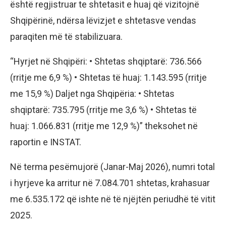
është regjistruar te shtetasit e huaj që vizitojnë
Shqipërinë, ndërsa lëvizjet e shtetasve vendas
paraqiten më të stabilizuara.
“Hyrjet në Shqipëri: • Shtetas shqiptarë: 736.566
(rritje me 6,9 %) • Shtetas të huaj: 1.143.595 (rritje
me 15,9 %) Daljet nga Shqipëria: • Shtetas
shqiptarë: 735.795 (rritje me 3,6 %) • Shtetas të
huaj: 1.066.831 (rritje me 12,9 %)” theksohet në
raportin e INSTAT.
Në terma pesëmujorë (Janar-Maj 2026), numri total
i hyrjeve ka arritur në 7.084.701 shtetas, krahasuar
me 6.535.172 që ishte në të njëjtën periudhë të vitit
2025.