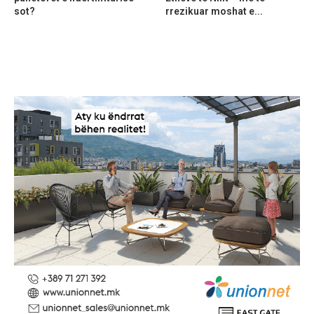
sot?
rrezikuar moshat e...