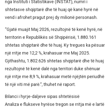
nga Instituti i Statistikave (INSTAT), numri i
shtetasve shqiptarë dhe të huaj që kanë hyrë në
vend i afrohet pragut prej dy milionë personash.
“Gjatë muajit Maj 2026, rezultojnë të kenë hyrë, në
territorin e Republikës së Shqipërisë, 1.880.161
shtetas shqiptarë dhe të huaj. Ky tregues ka pësuar
një rritje me 12,2 %, krahasuar me Maj 2025.
Gjithashtu, 1.802.626 shtetas shqiptarë dhe të huaj
rezultojnë të kenë dalë nga territori duke shënuar
një rritje me 8,9 %, krahasuar metë njëjtën periudhë
të një viti më parë.”, thuhet në raport.
Bilanci i hyrje-daljeve sipas shtetësisë
Analiza e flukseve hyrëse tregon se rritja më e lartë