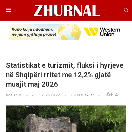
Statistikat e turizmit, fluksi i hyrjeve
në Shqipëri rritet me 12,2% gjatë
muajit maj 2026
A+
A-
Nga
Xh M
25.06.2026 19:22
1,909
e lexuar