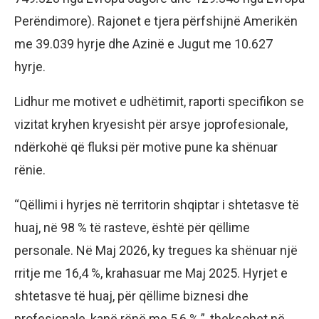
Perëndimore). Rajonet e tjera përfshijnë Amerikën
me 39.039 hyrje dhe Azinë e Jugut me 10.627
hyrje.
Lidhur me motivet e udhëtimit, raporti specifikon se
vizitat kryhen kryesisht për arsye joprofesionale,
ndërkohë që fluksi për motive pune ka shënuar
rënie.
“Qëllimi i hyrjes në territorin shqiptar i shtetasve të
huaj, në 98 % të rasteve, është për qëllime
personale. Në Maj 2026, ky tregues ka shënuar një
rritje me 16,4 %, krahasuar me Maj 2025. Hyrjet e
shtetasve të huaj, për qëllime biznesi dhe
profesionale, kanë rënë me 5,6 %.”, theksohet në