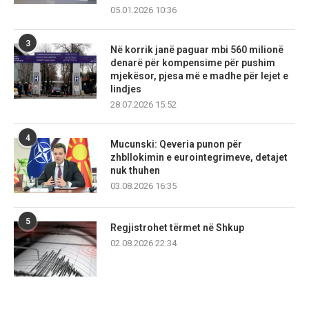
05.01.2026 10:36
3
Në korrik janë paguar mbi 560 milionë
denarë për kompensime për pushim
mjekësor, pjesa më e madhe për lejet e
lindjes
28.07.2026 15:52
4
Mucunski: Qeveria punon për
zhbllokimin e eurointegrimeve, detajet
nuk thuhen
03.08.2026 16:35
5
Regjistrohet tërmet në Shkup
02.08.2026 22:34