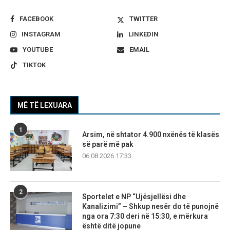
FACEBOOK
TWITTER
INSTAGRAM
LINKEDIN
YOUTUBE
EMAIL
TIKTOK
MË TË LEXUARA
1
Arsim, në shtator 4.900 nxënës të klasës
së parë më pak
06.08.2026 17:33
2
Sportelet e NP “Ujësjellësi dhe
Kanalizimi” – Shkup nesër do të punojnë
nga ora 7:30 deri në 15:30, e mërkura
është ditë jopune