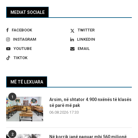
MEDIAT SOCIALE
FACEBOOK
TWITTER
INSTAGRAM
LINKEDIN
YOUTUBE
EMAIL
TIKTOK
MË TË LEXUARA
1
Arsim, në shtator 4.900 nxënës të klasës
së parë më pak
06.08.2026 17:33
2
Në korrik janë paguar mbi 560 milionë