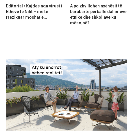
Editorial / Kujdes nga virusi i
A po zhvillohen nxënësit të
Etheve të Nilit – më të
barabartë përballë dallimeve
rrezikuar moshat e...
etnike dhe shkollave ku
mësojnë?