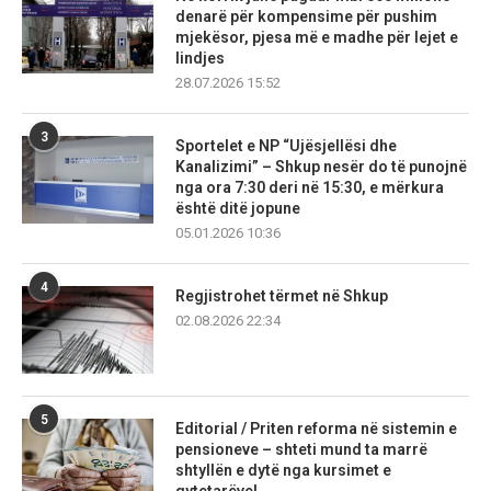
denarë për kompensime për pushim
mjekësor, pjesa më e madhe për lejet e
lindjes
28.07.2026 15:52
3
Sportelet e NP “Ujësjellësi dhe
Kanalizimi” – Shkup nesër do të punojnë
nga ora 7:30 deri në 15:30, e mërkura
është ditë jopune
05.01.2026 10:36
4
Regjistrohet tërmet në Shkup
02.08.2026 22:34
5
Editorial / Priten reforma në sistemin e
pensioneve – shteti mund ta marrë
shtyllën e dytë nga kursimet e