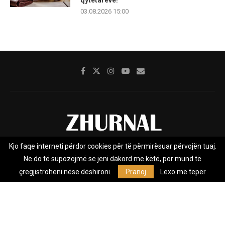
qytetarëve!
03.08.2026 15:00
Kjo faqe interneti përdor cookies për të përmirësuar përvojën tuaj.
Rreth nesh
Impresumi
Marketing
Kontakt
Ne do të supozojmë se jeni dakord me këtë, por mund të
Privacy Policy
çregjistroheni nëse dëshironi.
Pranoj
Lexo më tepër
Zhurnal.mk është Agjenci e Lajmeve e pavarur, e themeluar në vitin
2009, që e mbulon Maqedoninë, Kosovën, Shqipërinë edhe lajmet
nga bota.
@2026 - All Right Reserved. Designed and Developed by