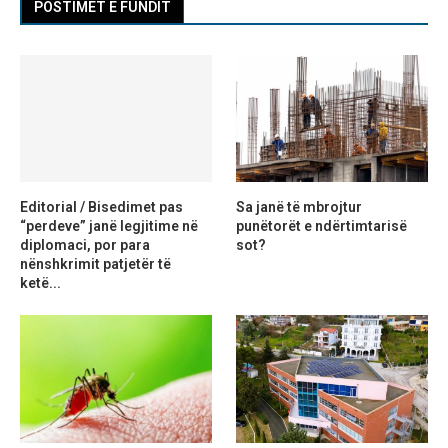
POSTIMET E FUNDIT
Editorial / Bisedimet pas
Sa janë të mbrojtur
“perdeve” janë legjitime në
punëtorët e ndërtimtarisë
diplomaci, por para
sot?
nënshkrimit patjetër të
ketë...