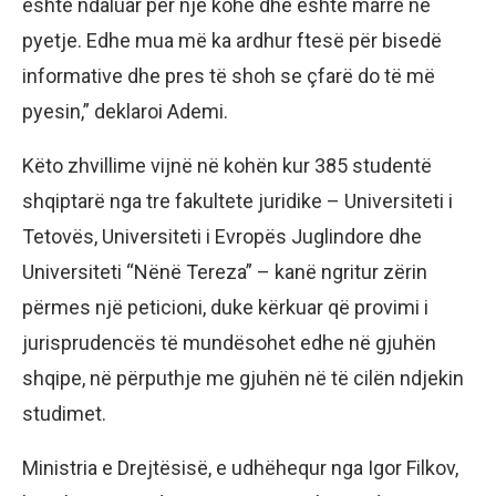
është ndaluar për një kohë dhe është marrë në
pyetje. Edhe mua më ka ardhur ftesë për bisedë
informative dhe pres të shoh se çfarë do të më
pyesin,” deklaroi Ademi.
Këto zhvillime vijnë në kohën kur 385 studentë
shqiptarë nga tre fakultete juridike – Universiteti i
Tetovës, Universiteti i Evropës Juglindore dhe
Universiteti “Nënë Tereza” – kanë ngritur zërin
përmes një peticioni, duke kërkuar që provimi i
jurisprudencës të mundësohet edhe në gjuhën
shqipe, në përputhje me gjuhën në të cilën ndjekin
studimet.
Ministria e Drejtësisë, e udhëhequr nga Igor Filkov,