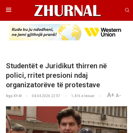
Studentët e Juridikut thirren në
polici, rritet presioni ndaj
organizatorëve të protestave
A+
A-
Nga
Xh M
04.04.2026 22:57
1,416
e lexuar