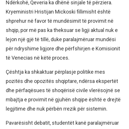
Ndërkohë, Qeveria ka dhënë sinjale të përziera.
Kryeministri Hristijan Mickoski fillimisht është
shprehur në favor të mundësimit të provimit në
shqip, por më pas ka theksuar se ligji aktual nuk e
lejon një gjë të tillë, duke paralajmëruar mundësi
për ndryshime ligjore dhe përfshirjen e Komisionit
të Venecias në këtë proces.
Çështja ka shkaktuar përplasje politike mes
pozitës dhe opozitës shqiptare, ndërsa ekspertët
dhe përfaqësues të shoqërisë civile vlerësojnë se
mbajtja e provimit në gjuhën shqipe është e drejtë
legjitime dhe nuk përbën rrezik për sistemin.
Pavarësisht debatit, studentët kanë paralajmëruar