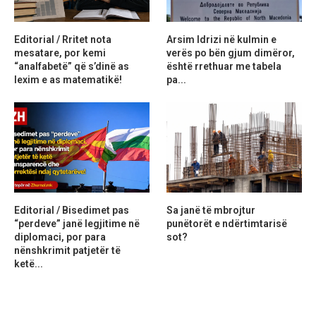
Editorial / Rritet nota
Arsim Idrizi në kulmin e
mesatare, por kemi
verës po bën gjum dimëror,
“analfabetë” që s’dinë as
është rrethuar me tabela
lexim e as matematikë!
pa...
Editorial / Bisedimet pas
Sa janë të mbrojtur
“perdeve” janë legjitime në
punëtorët e ndërtimtarisë
diplomaci, por para
sot?
nënshkrimit patjetër të
ketë...