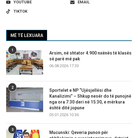
YOUTUBE
EMAIL
TIKTOK
MË TË LEXUARA
1
Arsim, në shtator 4.900 nxënës të klasës
së parë më pak
06.08.2026 17:33
2
Sportelet e NP “Ujësjellësi dhe
Kanalizimi” – Shkup nesër do të punojnë
nga ora 7:30 deri në 15:30, e mërkura
është ditë jopune
05.01.2026 10:36
3
Mucunski: Qeveria punon për