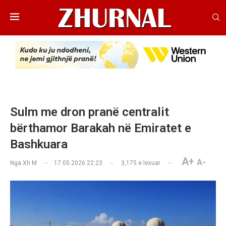
Sulm me dron pranë centralit
bërthamor Barakah në Emiratet e
Bashkuara
A+
A-
Nga
Xh M
17.05.2026 22:23
3,175
e lexuar