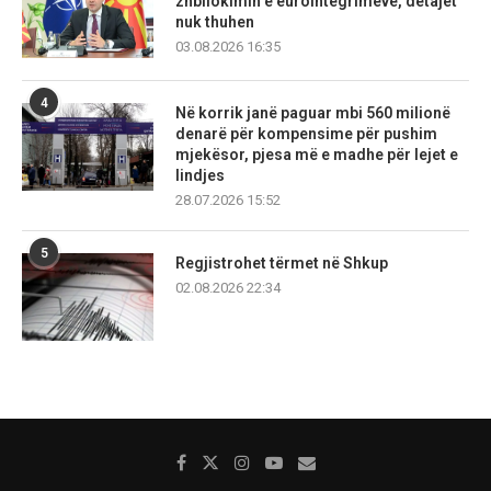
zhbllokimin e eurointegrimeve, detajet
nuk thuhen
03.08.2026 16:35
4
Në korrik janë paguar mbi 560 milionë
denarë për kompensime për pushim
mjekësor, pjesa më e madhe për lejet e
lindjes
28.07.2026 15:52
5
Regjistrohet tërmet në Shkup
02.08.2026 22:34