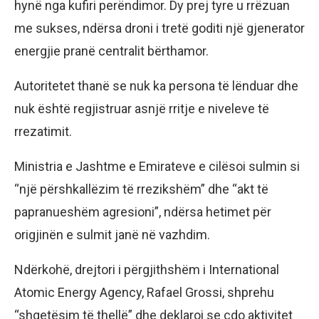
hynë nga kufiri perëndimor. Dy prej tyre u rrëzuan
me sukses, ndërsa droni i tretë goditi një gjenerator
energjie pranë centralit bërthamor.
Autoritetet thanë se nuk ka persona të lënduar dhe
nuk është regjistruar asnjë rritje e niveleve të
rrezatimit.
Ministria e Jashtme e Emirateve e cilësoi sulmin si
“një përshkallëzim të rrezikshëm” dhe “akt të
papranueshëm agresioni”, ndërsa hetimet për
origjinën e sulmit janë në vazhdim.
Ndërkohë, drejtori i përgjithshëm i International
Atomic Energy Agency, Rafael Grossi, shprehu
“shqetësim të thellë” dhe deklaroi se çdo aktivitet