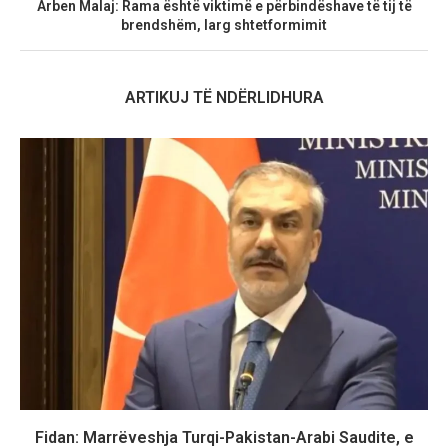
Arben Malaj: Rama është viktimë e përbindëshave të tij të
brendshëm, larg shtetformimit
ARTIKUJ TË NDËRLIDHURA
Fidan: Marrëveshja Turqi-Pakistan-Arabi Saudite, e