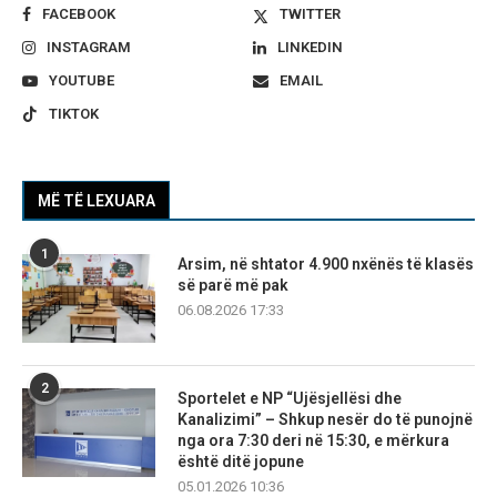
FACEBOOK
TWITTER
INSTAGRAM
LINKEDIN
YOUTUBE
EMAIL
TIKTOK
MË TË LEXUARA
1
Arsim, në shtator 4.900 nxënës të klasës
së parë më pak
06.08.2026 17:33
2
Sportelet e NP “Ujësjellësi dhe
Kanalizimi” – Shkup nesër do të punojnë
nga ora 7:30 deri në 15:30, e mërkura
është ditë jopune
05.01.2026 10:36