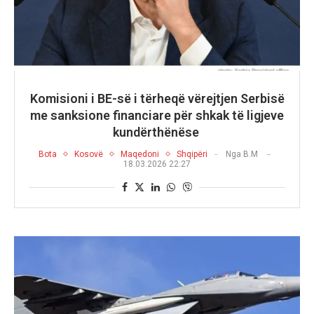
Komisioni i BE-së i tërheqë vërejtjen Serbisë
me sanksione financiare për shkak të ligjeve
kundërthënëse
Bota
Kosovë
Maqedoni
Shqipëri
Nga
B.M
18.03.2026 22:27