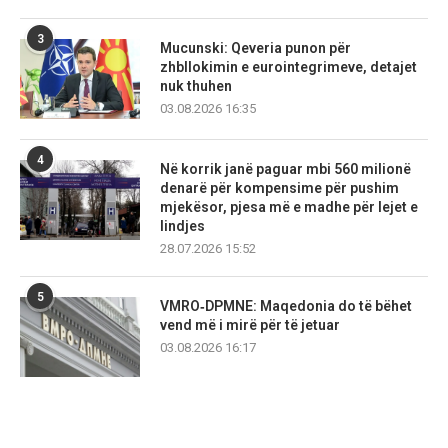
3
Mucunski: Qeveria punon për
zhbllokimin e eurointegrimeve, detajet
nuk thuhen
03.08.2026 16:35
4
Në korrik janë paguar mbi 560 milionë
denarë për kompensime për pushim
mjekësor, pjesa më e madhe për lejet e
lindjes
28.07.2026 15:52
5
VMRO‑DPMNE: Maqedonia do të bëhet
vend më i mirë për të jetuar
03.08.2026 16:17