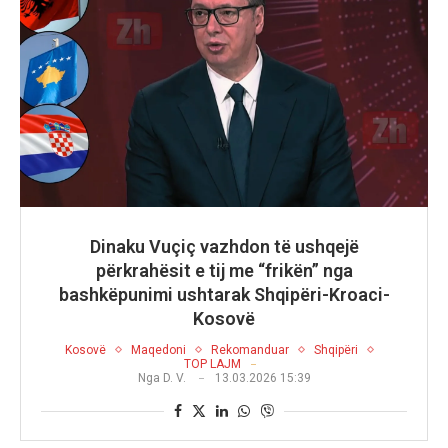
Dinaku Vuçiç vazhdon të ushqejë
përkrahësit e tij me “frikën” nga
bashkëpunimi ushtarak Shqipëri-Kroaci-
Kosovë
Kosovë
Maqedoni
Rekomanduar
Shqipëri
TOP LAJM
Nga
D. V.
13.03.2026 15:39