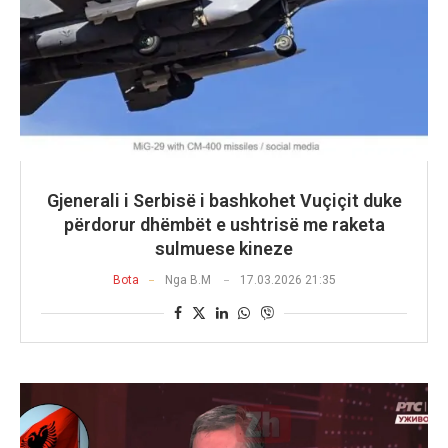
Gjenerali i Serbisë i bashkohet Vuçiçit duke
përdorur dhëmbët e ushtrisë me raketa
sulmuese kineze
Bota
Nga
B.M
17.03.2026 21:35