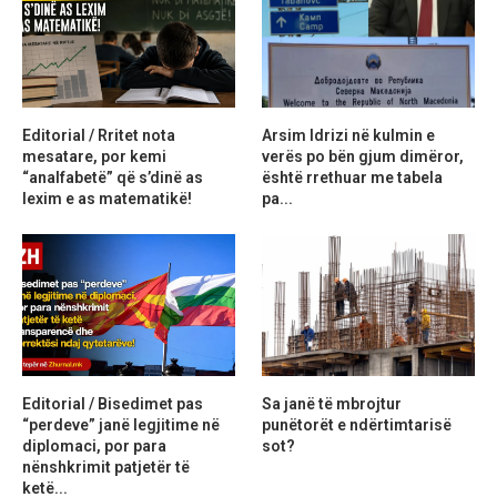
Editorial / Rritet nota
Arsim Idrizi në kulmin e
mesatare, por kemi
verës po bën gjum dimëror,
“analfabetë” që s’dinë as
është rrethuar me tabela
lexim e as matematikë!
pa...
Editorial / Bisedimet pas
Sa janë të mbrojtur
“perdeve” janë legjitime në
punëtorët e ndërtimtarisë
diplomaci, por para
sot?
nënshkrimit patjetër të
ketë...