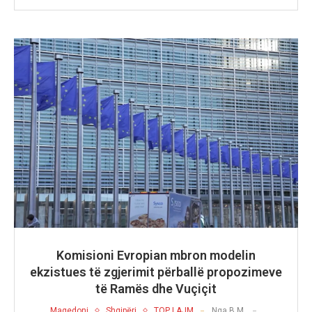
Komisioni Evropian mbron modelin
ekzistues të zgjerimit përballë propozimeve
të Ramës dhe Vuçiçit
Maqedoni
Shqipëri
TOP LAJM
Nga
B.M