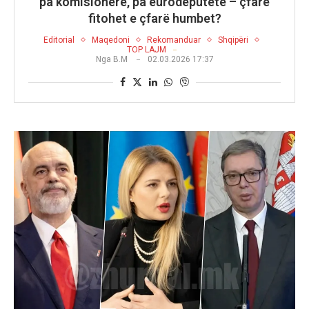
pa komisionerë, pa eurodeputetë – çfarë
fitohet e çfarë humbet?
Editorial
Maqedoni
Rekomanduar
Shqipëri
TOP LAJM
Nga
B.M
02.03.2026 17:37