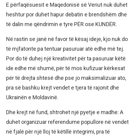
E përfaqësuesit e Maqedonisë së Veriut nuk duhet
heshtur por duhet hapur debatin e brendshëm dhe
të dalin me qëndrimin e tyre PËR ose KUNDËR.
Në rastin se janë në favor të kësaj ideje, kjo nuk do
të mjfatonte pa tentuar pasuruar atë edhe më tej.
Por do të duhej një kreativitet për ta pasuruar këtë
ide edhe më shumë, për të mos kufizuar kërkesat
për të drejta shtesë dhe pse jo maksimalizuar ato,
pra së bashku krejt vendet e tjera të rajonit dhe
Ukrainën e Moldavinë.
Dhe krejt në fund, shtrohet një pyetje e madhe: A
duhet organizuar referendume popullore në vendet
në fjalë për një lloj të këtillë integrimi, pra të