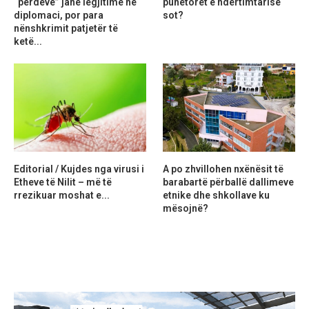
“perdeve” janë legjitime në
punëtorët e ndërtimtarisë
diplomaci, por para
sot?
nënshkrimit patjetër të
ketë...
Editorial / Kujdes nga virusi i
A po zhvillohen nxënësit të
Etheve të Nilit – më të
barabartë përballë dallimeve
rrezikuar moshat e...
etnike dhe shkollave ku
mësojnë?