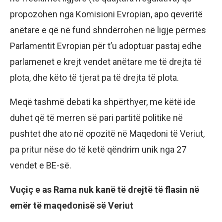
propozohen nga Komisioni Evropian, apo qeveritë
anëtare e që në fund shndërrohen në ligje përmes
Parlamentit Evropian për t’u adoptuar pastaj edhe
parlamenet e krejt vendet anëtare me të drejta të
plota, dhe këto të tjerat pa të drejta të plota.
Meqë tashmë debati ka shpërthyer, me këtë ide
duhet që të merren së pari partitë politike në
pushtet dhe ato në opozitë në Maqedoni të Veriut,
pa pritur nëse do të ketë qëndrim unik nga 27
vendet e BE-së.
Vuçiç e as Rama nuk kanë të drejtë të flasin në
emër të maqedonisë së Veriut