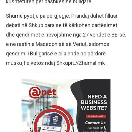
kushtetutën për bashkësinê bullgare.
Shumë pyetje pa përgjegje. Prandaj duhet filluar
debati në Shkup para se të kërkohen qartësimet
dhe qëndrimet e nevojshme nga 27 vendet e BE-së,
e në rastin e Maqedonisë së Veriut, sidomos
qëndrimi i Bullgarisë e cila ende po përdorë
muskujt e vetos ndaj Shkupit.//Zhurnal.mk