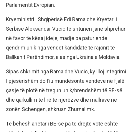
Parlamentit Evropian.
Kryeministri i Shqipërisë Edi Rama dhe Kryetari i
Serbisë Aleksandar Vucic të shtunën janë shprehur
në favor të kësaj ideje, madje pa patur ende
qëndrim unik nga vendet kandidate të rajonit të
Ballkanit Perëndimor, e as nga Ukraina e Moldavia.
Sipas shkrimit nga Rama dhe Vucic, ky llloj integrimi
I pjesërishëm do t’iu mundësonte vendeve në fjalë
çasje të plotë në tregun unik/brendshëm të BE-së
dhe qarkullim të lirë të njerëzve dhe mallrave në
zonën Schengen, shkruan Zhurnal.mk.
Të bëhesh anëtar i BE-së pa të drejtë vote është