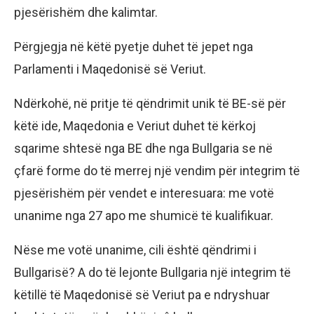
pjesërishëm dhe kalimtar.
Përgjegja në këtë pyetje duhet të jepet nga
Parlamenti i Maqedonisë së Veriut.
Ndërkohë, në pritje të qëndrimit unik të BE-së për
këtë ide, Maqedonia e Veriut duhet të kërkoj
sqarime shtesë nga BE dhe nga Bullgaria se në
çfarë forme do të merrej një vendim për integrim të
pjesërishëm për vendet e interesuara: me votë
unanime nga 27 apo me shumicë të kualifikuar.
Nëse me votë unanime, cili është qëndrimi i
Bullgarisë? A do të lejonte Bullgaria një integrim të
këtillë të Maqedonisë së Veriut pa e ndryshuar