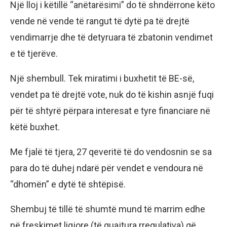
Një lloj i këtillë “anëtarësimi” do të shndërrone këto
vende në vende të rangut të dytë pa të drejtë
vendimarrje dhe të detyruara të zbatonin vendimet
e të tjerëve.
Një shembull. Tek miratimi i buxhetit të BE-së,
vendet pa të drejtë vote, nuk do të kishin asnjë fuqi
për të shtyrë përpara interesat e tyre financiare në
këtë buxhet.
Me fjalë të tjera, 27 qeveritë të do vendosnin se sa
para do të duhej ndarë për vendet e vendoura në
“dhomën” e dytë të shtëpisë.
Shembuj të tillë të shumtë mund të marrim edhe
në freskimet ligjore (të quajtura rregulativa) që