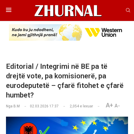
Editorial / Integrimi në BE pa të
drejtë vote, pa komisionerë, pa
eurodeputetë – çfarë fitohet e çfarë
humbet?
A+
A-
Nga
B.M
02.03.2026 17:37
2,054
e lexuar