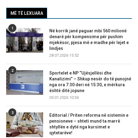
MË TË LEXUARA
1
Në korrik janë paguar mbi 560 milionë
denarë për kompensime për pushim
mjekësor, pjesa më e madhe për lejet e
lindjes
28.07.2026 15:52
2
Sportelet e NP “Ujësjellësi dhe
Kanalizimi” – Shkup nesër do të punojnë
nga ora 7:30 deri në 15:30, e mërkura
është ditë jopune
05.01.2026 10:36
3
Editorial / Priten reforma në sistemin e
pensioneve – shteti mund ta marrë
shtyllën e dytë nga kursimet e
qytetarëve!