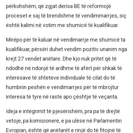
përkohshëm, që zgjat derisa BE të reformojë
proceset e saj të brendshme të vendimmarrjes, siç
është kalimi në votim me shumicë të kualifikuar.
Mirëpo për të kaluar në vendimarrje me shumicë ta
kualifikuar, përsëri duhet vendim pozitiv unanim nga
krejt 27 vendet anëtare. Dhe kjo nuk pritet që të
ndodhë në ndonjë të ardhme të afërt për shkak të
interesave të shteteve individuale të cilat do të
humbnin peshën e vendimarrjes për të mbrojtur
interesa të tyre në raste apo çështje të veçanta.
Ideja e integrimit të pjesërishëm, pra pa të drejtë
vetoje, pa komisionerë, e pa ulëse në Parlamentin
Evropian, është që anëtarët e rinjë do të fitojnë të