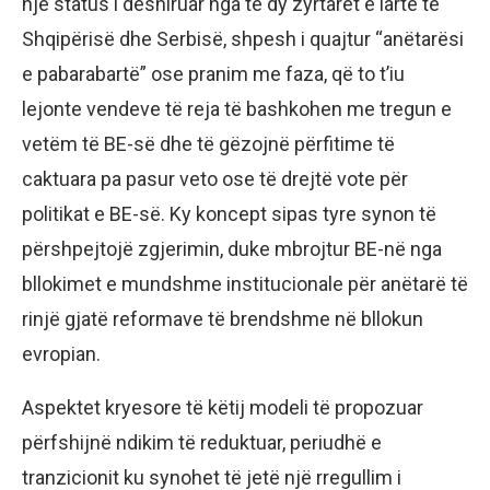
një status i dëshiruar nga të dy zyrtarët e lartë të
Shqipërisë dhe Serbisë, shpesh i quajtur “anëtarësi
e pabarabartë” ose pranim me faza, që to t’iu
lejonte vendeve të reja të bashkohen me tregun e
vetëm të BE-së dhe të gëzojnë përfitime të
caktuara pa pasur veto ose të drejtë vote për
politikat e BE-së. Ky koncept sipas tyre synon të
përshpejtojë zgjerimin, duke mbrojtur BE-në nga
bllokimet e mundshme institucionale për anëtarë të
rinjë gjatë reformave të brendshme në bllokun
evropian.
Aspektet kryesore të këtij modeli të propozuar
përfshijnë ndikim të reduktuar, periudhë e
tranzicionit ku synohet të jetë një rregullim i