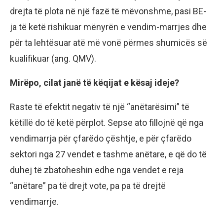
drejta të plota në një fazë të mëvonshme, pasi BE-
ja të ketë rishikuar mënyrën e vendim-marrjes dhe
për ta lehtësuar atë më vonë përmes shumicës së
kualifikuar (ang. QMV).
Mirëpo, cilat janë të këqijat e kësaj ideje?
Raste të efektit negativ të një “anëtarësimi” të
këtillë do të ketë përplot. Sepse ato fillojnë që nga
vendimarrja për çfarëdo çështje, e për çfarëdo
sektori nga 27 vendet e tashme anëtare, e që do të
duhej të zbatoheshin edhe nga vendet e reja
“anëtare” pa të drejt vote, pa pa të drejtë
vendimarrje.