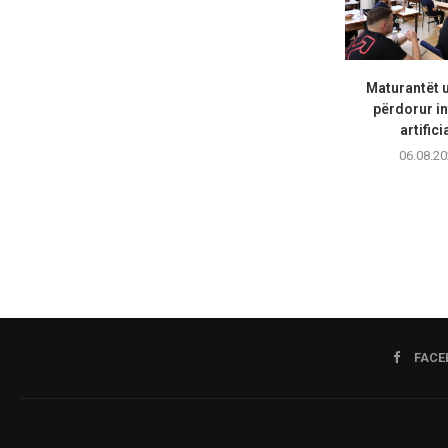
Maturantët 
përdorur in
artifici
06.08.20
FACE