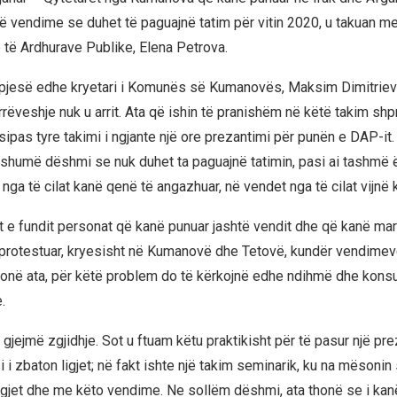
rë vendime se duhet të paguajnë tatim për vitin 2020, u takuan m
ë të Ardhurave Publike, Elena Petrova.
pjesë edhe kryetari i Komunës së Kumanovës, Maksim Dimitrievs
rëveshje nuk u arrit. Ata që ishin të pranishëm në këtë takim shp
 sipas tyre takimi i ngjante një ore prezantimi për punën e DAP-it.
shumë dëshmi se nuk duhet ta paguajnë tatimin, pasi ai tashmë 
nga të cilat kanë qenë të angazhuar, në vendet nga të cilat vijnë
t e fundit personat që kanë punuar jashtë vendit dhe që kanë mar
protestuar, kryesisht në Kumanovë dhe Tetovë, kundër vendime
 thonë ata, për këtë problem do të kërkojnë edhe ndihmë dhe kons
.
 gjejmë zgjidhje. Sot u ftuam këtu praktikisht për të pasur një pr
 i zbaton ligjet; në fakt ishte një takim seminarik, ku na mësonin 
gjet dhe me këto vendime. Ne sollëm dëshmi, ata thonë se i kanë