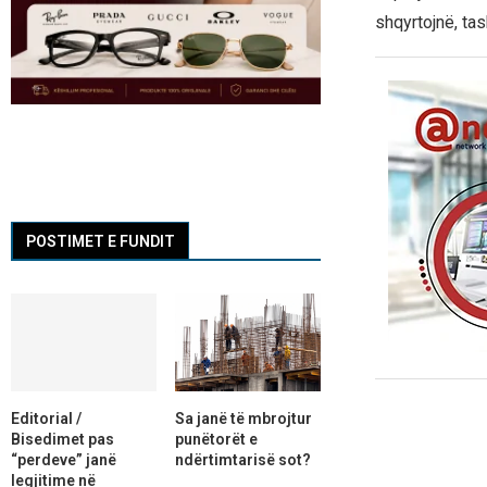
shqyrtojnë, tas
POSTIMET E FUNDIT
Editorial /
Sa janë të mbrojtur
Bisedimet pas
punëtorët e
“perdeve” janë
ndërtimtarisë sot?
legjitime në