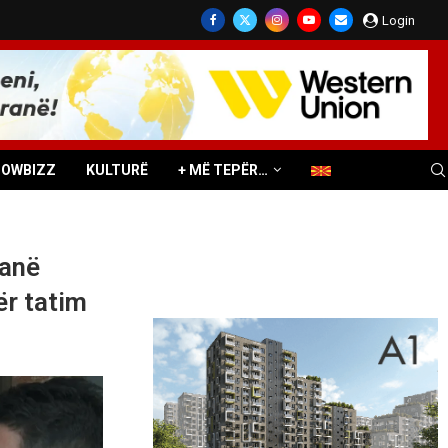
Login
HOWBIZZ
KULTURË
+ MË TEPËR…
kanë
ër tatim