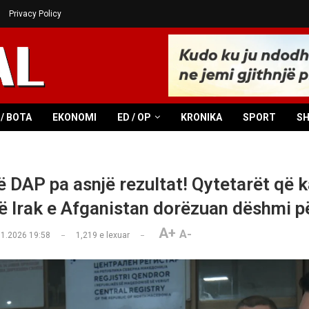
Privacy Policy
/ BOTA
EKONOMI
ED / OP
KRONIKA
SPORT
S
ë DAP pa asnjë rezultat! Qytetarët që 
ë Irak e Afganistan dorëzuan dëshmi p
A+
A-
01.2026 19:58
1,219
e lexuar