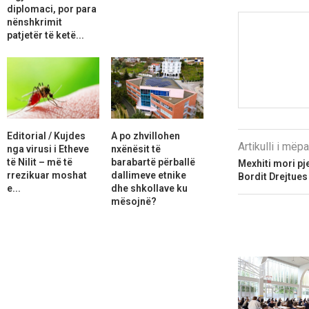
diplomaci, por para
nënshkrimit
patjetër të ketë...
Editorial / Kujdes
A po zhvillohen
Artikulli i më
nga virusi i Etheve
nxënësit të
të Nilit – më të
barabartë përballë
Mexhiti mori pj
rrezikuar moshat
dallimeve etnike
Bordit Drejtues
e...
dhe shkollave ku
mësojnë?