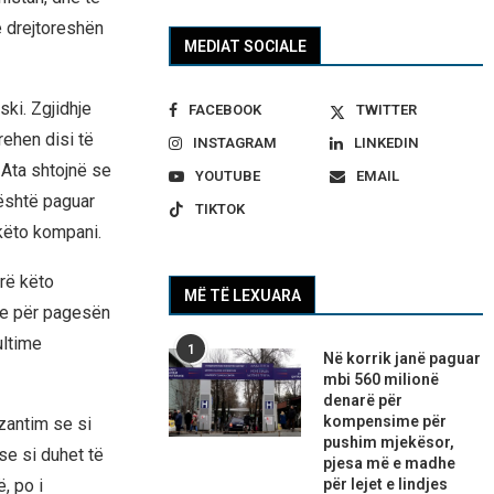
e drejtoreshën
MEDIAT SOCIALE
ki. Zgjidhje
FACEBOOK
TWITTER
rehen disi të
INSTAGRAM
LINKEDIN
 Ata shtojnë se
YOUTUBE
EMAIL
është paguar
TIKTOK
 këto kompani.
rë këto
MË TË LEXUARA
ve për pagesën
ultime
1
Në korrik janë paguar
mbi 560 milionë
denarë për
kompensime për
ezantim se si
pushim mjekësor,
se si duhet të
pjesa më e madhe
, po i
për lejet e lindjes