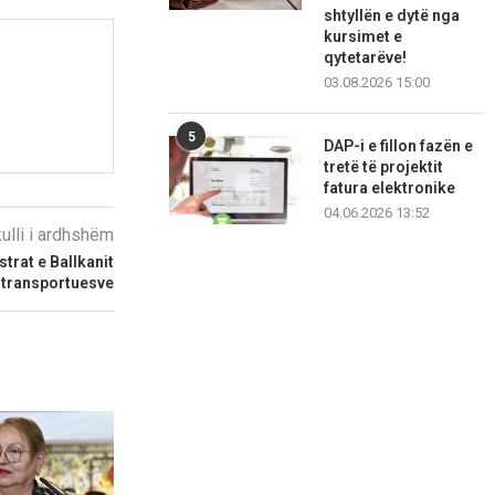
shtyllën e dytë nga
kursimet e
qytetarëve!
03.08.2026 15:00
5
DAP-i e fillon fazën e
tretë të projektit
fatura elektronike
04.06.2026 13:52
kulli i ardhshëm
trat e Ballkanit
 transportuesve