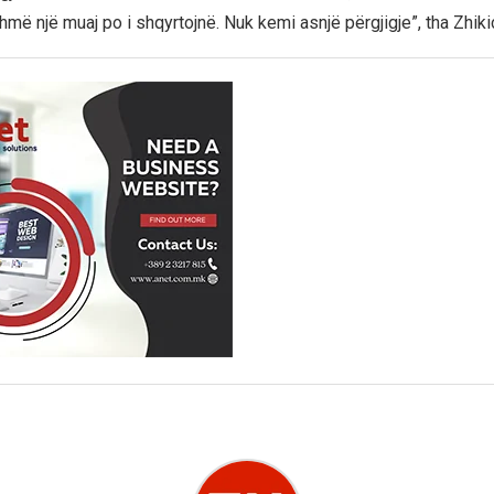
hmë një muaj po i shqyrtojnë. Nuk kemi asnjë përgjigje”, tha Zhiki