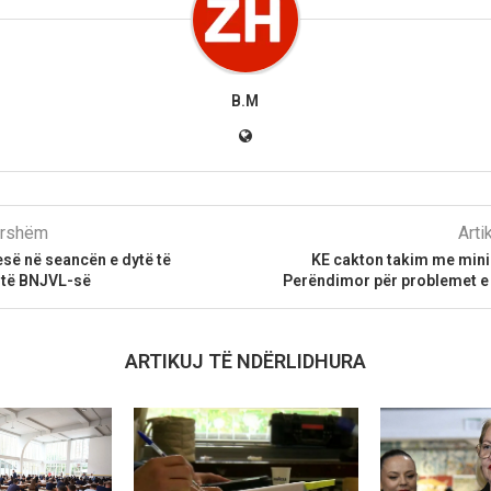
B.M
parshëm
Arti
esë në seancën e dytë të
KE cakton takim me minis
 të BNJVL-së
Perëndimor për problemet e
ARTIKUJ TË NDËRLIDHURA