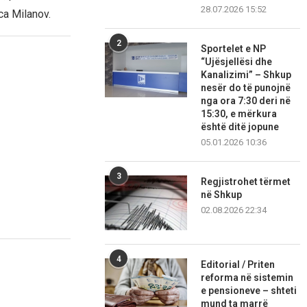
28.07.2026 15:52
ca Milanov.
2
Sportelet e NP
“Ujësjellësi dhe
Kanalizimi” – Shkup
nesër do të punojnë
nga ora 7:30 deri në
15:30, e mërkura
është ditë jopune
05.01.2026 10:36
3
Regjistrohet tërmet
në Shkup
02.08.2026 22:34
4
Editorial / Priten
reforma në sistemin
e pensioneve – shteti
mund ta marrë