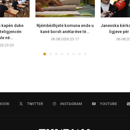
u kapën duke
Njëmbëdhjetë komuna ende u
Janevska kërko
teligjencën
kanë borxh anëtarëve të...
ligjeve për
ale në...
06.08.2026 23:17
06.08.2
26 23:20
BOOK
TWITTER
INSTAGRAM
YOUTUBE