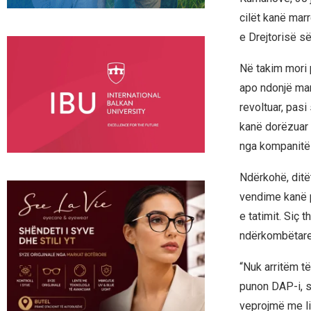
cilët kanë mar
e Drejtorisë s
Në takim mori 
apo ndonjë mar
revoltuar, pasi
kanë dorëzuar 
nga kompanitë 
Ndërkohë, ditë
vendime kanë 
e tatimit. Siç
ndërkombëtare
“Nuk arritëm të
punon DAP-i, si
veprojmë me li