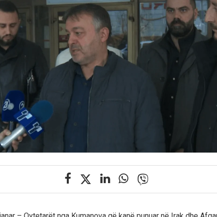
anar – Qytetarët nga Kumanova që kanë punuar në Irak dhe Afgan