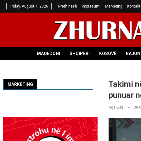
Friday, August 7, 2026
Rreth nesh
Impresumi
Marketing
Kontakt
MAQEDONI
SHQIPËRI
KOSOVË
RAJON 
Takimi n
MARKETING
punuar n
Nga
B.M
30.