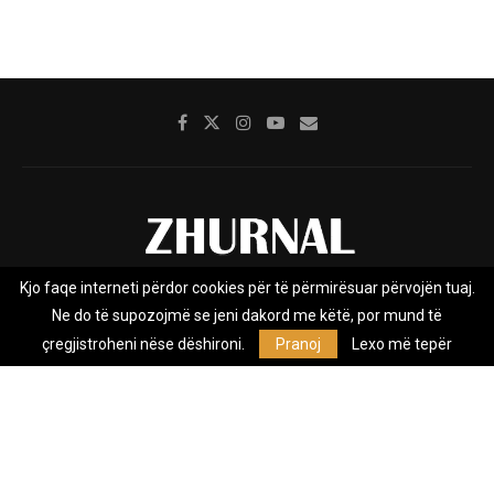
Kjo faqe interneti përdor cookies për të përmirësuar përvojën tuaj.
Rreth nesh
Impresumi
Marketing
Kontakt
Ne do të supozojmë se jeni dakord me këtë, por mund të
Privacy Policy
çregjistroheni nëse dëshironi.
Pranoj
Lexo më tepër
Zhurnal.mk është Agjenci e Lajmeve e pavarur, e themeluar në vitin
2009, që e mbulon Maqedoninë, Kosovën, Shqipërinë edhe lajmet
nga bota.
@2026 - All Right Reserved. Designed and Developed by
Anet.Com.Mk