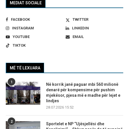
MEDIAT SOCIALE
FACEBOOK
TWITTER
INSTAGRAM
LINKEDIN
YOUTUBE
EMAIL
TIKTOK
MË TË LEXUARA
1
Në korrik janë paguar mbi 560 milionë
denarë për kompensime për pushim
mjekësor, pjesa më e madhe për lejet e
lindjes
28.07.2026 15:52
2
Sportelet e NP “Ujësjellësi dhe