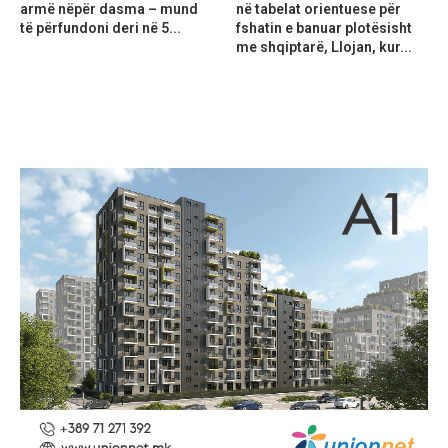
armë nëpër dasma – mund
në tabelat orientuese për
të përfundoni deri në 5...
fshatin e banuar plotësisht
me shqiptarë, Llojan, kur...