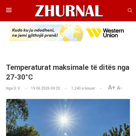
Temperaturat maksimale të ditës nga
27-30°C
A+
A-
Nga
D. V.
19.06.2026 09:20
1,243
e lexuar