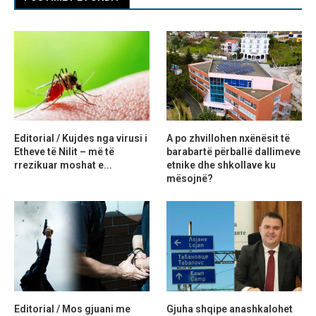
Editorial / Kujdes nga virusi i
A po zhvillohen nxënësit të
Etheve të Nilit – më të
barabartë përballë dallimeve
rrezikuar moshat e...
etnike dhe shkollave ku
mësojnë?
Editorial / Mos gjuani me
Gjuha shqipe anashkalohet