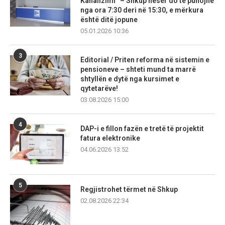
Kanalizimi” – Shkup nesër do të punojnë
nga ora 7:30 deri në 15:30, e mërkura
është ditë jopune
05.01.2026 10:36
3
Editorial / Priten reforma në sistemin e
pensioneve – shteti mund ta marrë
shtyllën e dytë nga kursimet e
qytetarëve!
03.08.2026 15:00
4
DAP-i e fillon fazën e tretë të projektit
fatura elektronike
04.06.2026 13:52
5
Regjistrohet tërmet në Shkup
02.08.2026 22:34