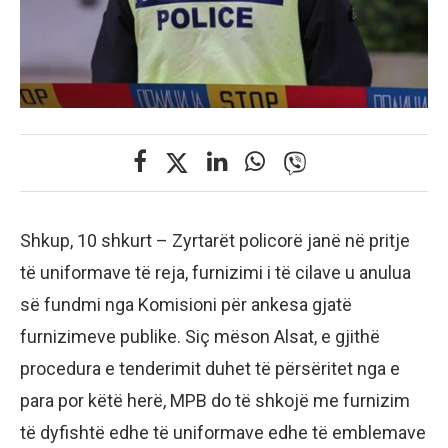
Shkup, 10 shkurt – Zyrtarët policorë janë në pritje
të uniformave të reja, furnizimi i të cilave u anulua
së fundmi nga Komisioni për ankesa gjatë
furnizimeve publike. Siç mëson Alsat, e gjithë
procedura e tenderimit duhet të përsëritet nga e
para por këtë herë, MPB do të shkojë me furnizim
të dyfishtë edhe të uniformave edhe të emblemave