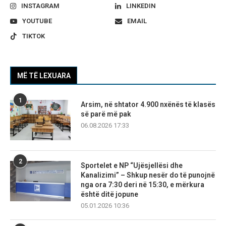
INSTAGRAM
LINKEDIN
YOUTUBE
EMAIL
TIKTOK
MË TË LEXUARA
1
Arsim, në shtator 4.900 nxënës të klasës
së parë më pak
06.08.2026 17:33
2
Sportelet e NP “Ujësjellësi dhe
Kanalizimi” – Shkup nesër do të punojnë
nga ora 7:30 deri në 15:30, e mërkura
është ditë jopune
05.01.2026 10:36