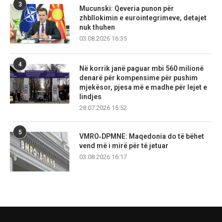
3
Mucunski: Qeveria punon për
zhbllokimin e eurointegrimeve, detajet
nuk thuhen
03.08.2026 16:35
4
Në korrik janë paguar mbi 560 milionë
denarë për kompensime për pushim
mjekësor, pjesa më e madhe për lejet e
lindjes
28.07.2026 15:52
5
VMRO‑DPMNE: Maqedonia do të bëhet
vend më i mirë për të jetuar
03.08.2026 16:17