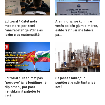
Editorial / Rritet nota
Arsim Idrizi në kulmin e
mesatare, por kemi
verës po bën gjum dimëror,
“analfabetë” që s’dinë as
është rrethuar me tabela
lexim e as matematikë!
pa...
Editorial / Bisedimet pas
Sa janë të mbrojtur
“perdeve” janë legjitime në
punëtorët e ndërtimtarisë
diplomaci, por para
sot?
nënshkrimit patjetër të
ketë...