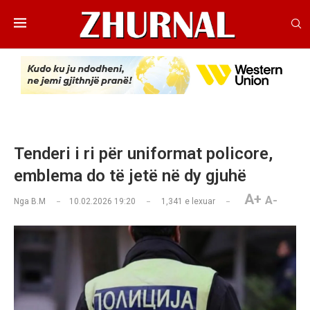
Tenderi i ri për uniformat policore,
emblema do të jetë në dy gjuhë
A+
A-
Nga
B.M
10.02.2026 19:20
1,341
e lexuar