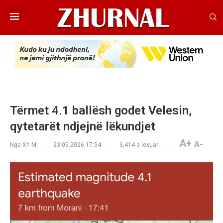
Tërmet 4.1 ballësh godet Velesin,
qytetarët ndjejnë lëkundjet
A+
A-
Nga
Xh M
23.05.2026 17:54
3,414
e lexuar