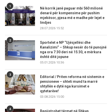
1
Në korrik janë paguar mbi 560 milionë
denarë për kompensime për pushim
mjekësor, pjesa më e madhe për lejet e
lindjes
28.07.2026 15:52
2
Sportelet e NP “Ujësjellësi dhe
Kanalizimi” – Shkup nesër do të punojnë
nga ora 7:30 deri në 15:30, e mërkura
është ditë jopune
05.01.2026 10:36
3
Editorial / Priten reforma në sistemin e
pensioneve – shteti mund ta marrë
shtyllën e dytë nga kursimet e
qytetarëve!
03.08.2026 15:00
4
Regjistrohet tërmet në Shkup