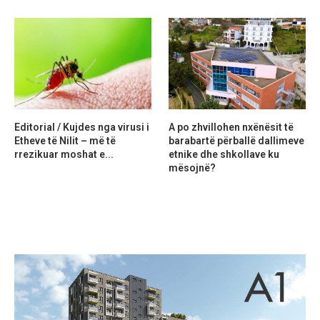
Editorial / Kujdes nga virusi i
A po zhvillohen nxënësit të
Etheve të Nilit – më të
barabartë përballë dallimeve
rrezikuar moshat e...
etnike dhe shkollave ku
mësojnë?