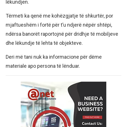
lëkundjen.
Tërmeti ka qenë me kohëzgjatje të shkurtër, por
mjaftueshëm i fortë për t’u ndjerë nëpër shtëpi,
ndërsa banorët raportojnë për dridhje të mobiljeve
dhe lëkundje të lehta të objekteve.
Deri më tani nuk ka informacione për dëme
materiale apo persona të lënduar.