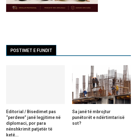
POSTIMET E FUNDIT
Editorial / Bisedimet pas
Sa janë të mbrojtur
“perdeve” janë legjitime në
punëtorët e ndërtimtarisë
diplomaci, por para
sot?
nënshkrimit patjetër të
ketë...