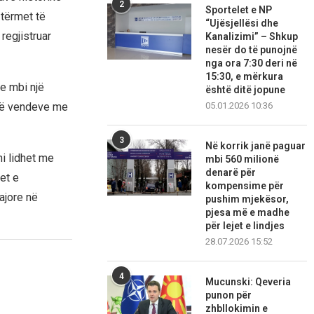
2
Sportelet e NP
 tërmet të
“Ujësjellësi dhe
regjistruar
Kanalizimi” – Shkup
nesër do të punojnë
nga ora 7:30 deri në
15:30, e mërkura
e mbi një
është ditë jopune
 të vendeve me
05.01.2026 10:36
3
Në korrik janë paguar
i lidhet me
mbi 560 milionë
denarë për
et e
kompensime për
ajore në
pushim mjekësor,
pjesa më e madhe
për lejet e lindjes
28.07.2026 15:52
4
Mucunski: Qeveria
punon për
zhbllokimin e