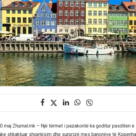
 maj Zhurnal.mk – Një tërmet i pazakontë ka goditur pasditen e
uke shkaktuar shqetësim dhe surprizë mes banorëve të Kopenh