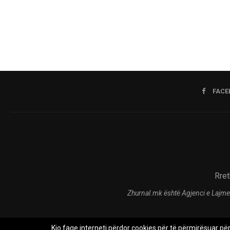
FACE
Rret
Zhurnal.mk është Agjenci e Lajme
Kjo faqe interneti përdor cookies për të përmirësuar pë