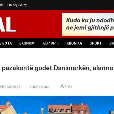
akt
Privacy Policy
/ BOTA
EKONOMI
ED / OP
KRONIKA
SPORT
S
i pazakontë godet Danimarkën, alarm
A+
A-
.05.2026 20:13
1,824
e lexuar