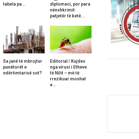
tabela pa...
diplomaci, por para
nënshkrimit
patjetër të ketë...
Sa janë të mbrojtur
Editorial / Kujdes
punëtorët e
nga virusi i Etheve
ndërtimtarisë sot?
të Nilit – më të
rrezikuar moshat
e...