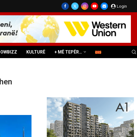
Login
HOWBIZZ
KULTURË
+ MË TEPËR…
ohen