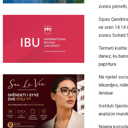
zonës përreth, 
Sipas Qendrës 
në orën 14:14 
zonës Solrød St
Tërmeti kishte 
danez, ku banor
papritura.
Në rrjetet soc
lëkundjes, ndë
lënduar.
Instituti Gjeo
analizon mundë
Ngjarja konsid