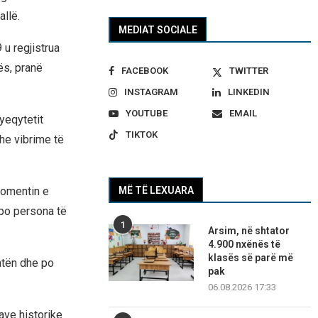
allë.
MEDIAT SOCIALE
u regjistrua
ës, pranë
FACEBOOK
TWITTER
INSTAGRAM
LINKEDIN
YOUTUBE
EMAIL
ryeqytetit
TIKTOK
dhe vibrime të
momentin e
MË TË LEXUARA
apo persona të
1
Arsim, në shtator
4.900 nxënës të
klasës së parë më
atën dhe po
pak
06.08.2026 17:33
ave historike