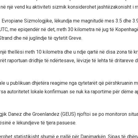
në një vend ku aktiviteti sizmik konsiderohet jashtëzakonisht i rr
Evropiane Sizmologjike, lëkundja me magnitudë mes 3.5 dhe 3.9 
UTC, me epiqendër në det, rreth 30 kilometra në jug të Kopenhag
rand dhe në juglindje të qytetit Greve.
një thellësi rreth 10 kilometra dhe u ndje qartë në disa zona të k
ët raportuan dridhje të ndërtesave, lëvizje të lehta të dritareve 
iale u publikuan dhjetëra reagime nga qytetarët që përshkruanin 
rsa autoritetet lokale konfirmuan se nuk ka raportime për dëme 
logjik Danez dhe Groenlandez (GEUS) njoftoi se po monitoron situ
sinë e lëkundjeve të tjera pasuese.
erohet statistikisht shumë e rrallë për Danimarkën. Sipas të dhën