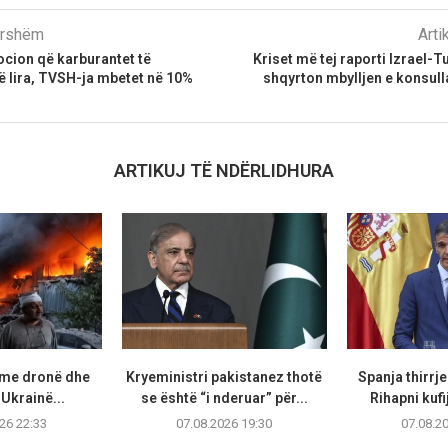
parshëm
Arti
cion që karburantet të
Kriset më tej raporti Izrael-Tu
 lira, TVSH-ja mbetet në 10%
shqyrton mbylljen e konsulla
ARTIKUJ TË NDËRLIDHURA
 me dronë dhe
Kryeministri pakistanez thotë
Spanja thirrje
Ukrainë...
se është “i nderuar” për...
Rihapni kufi
26 22:33
07.08.2026 19:30
07.08.2