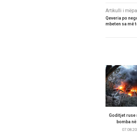
Artikulli i më
Qeveria po nego
mbeten sa më të
Goditjet ruse
bomba në 
07.08.20