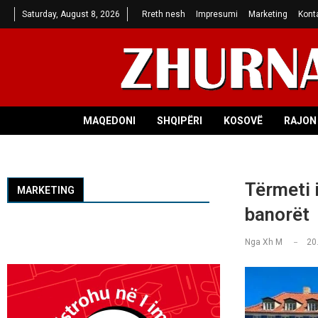
Saturday, August 8, 2026
Rreth nesh
Impresumi
Marketing
Kont
MAQEDONI
SHQIPËRI
KOSOVË
RAJON 
Tërmeti 
MARKETING
banorët
Nga
Xh M
20