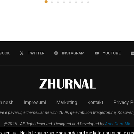
BOOK
TWITTER
INSTAGRAM
YOUTUBE
h nesh
Impresumi
Marketing
Kontakt
Privacy P
ve e pavarur, e themeluar në vitin 2009, që e mbulon Maqedoninë, Kosovën,
@2026 - All Right Reserved. Designed and Developed by
Anet.Com.Mk
rvojën tuaj. Ne do të supozojmë se jeni dakord me këtë, por mund të çreg