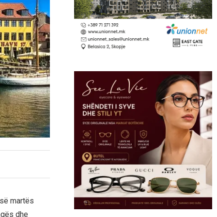
 së martës
agës dhe