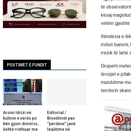
të observatori
kësaj magnitude
vetëm gjashtë 
Rëndësia e lëk
milion banorë,
rrezik të lartë 
POSTIMET E FUNDIT
Eksperti meteo
lëvizjet e plla
mundshme mund 
territorin skand
Arsim Idrizi në
Editorial /
kulmin e verës po
Bisedimet pas
bën gjum dimëror,
“perdeve” janë
është rrethuar me
legjitime në