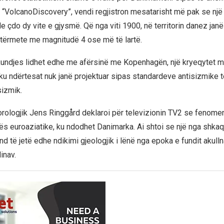
t “VolcanoDiscovery”, vendi regjistron mesatarisht më pak se një
 çdo dy vite e gjysmë. Që nga viti 1900, në territorin danez janë 
tërmete me magnitudë 4 ose më të lartë.
undjes lidhet edhe me afërsinë me Kopenhagën, një kryeqytet m
 ku ndërtesat nuk janë projektuar sipas standardeve antisizmike
sizmik.
rologjik Jens Ringgård deklaroi për televizionin TV2 se fenomen
kës euroaziatike, ku ndodhet Danimarka. Ai shtoi se një nga shkaq
të jetë edhe ndikimi gjeologjik i lënë nga epoka e fundit akulln
inav.