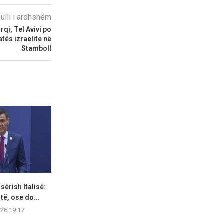
kulli i ardhshëm
rqi, Tel Avivi po
tës izraelite në
Stamboll
 sërish Italisë:
SHBA vendos sanksione ndaj
Aktivitetet g
jtë, ose do...
zyrtarëve ushtarakë dhe
verore jan
kompanive...
favor
026 19:17
07.08.2026 16:35
07.08.2