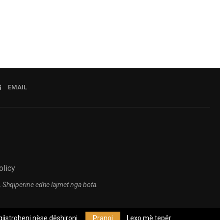
EMAIL
olicy
 Shqipërinë edhe lajmet nga bota.
jistroheni nëse dëshironi.
Pranoj
Lexo më tepër