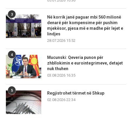
05.01.2026 10:36
3
Në korrik janë paguar mbi 560 milionë
denarë për kompensime për pushim
mjekësor, pjesa më e madhe për lejet e
lindjes
28.07.2026 15:52
4
Mucunski: Qeveria punon për
zhbllokimin e eurointegrimeve, detajet
nuk thuhen
03.08.2026 16:35
5
Regjistrohet tërmet në Shkup
02.08.2026 22:34