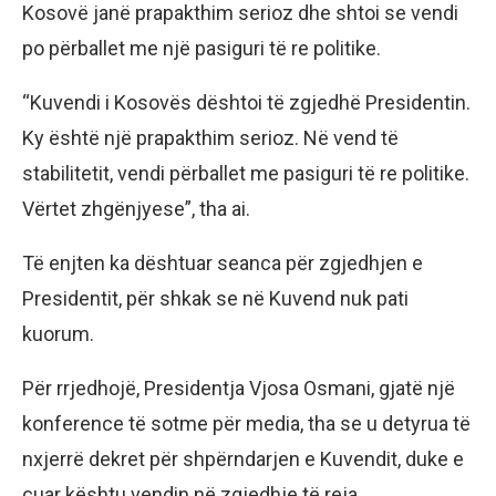
Kosovë janë prapakthim serioz dhe shtoi se vendi
po përballet me një pasiguri të re politike.
“Kuvendi i Kosovës dështoi të zgjedhë Presidentin.
Ky është një prapakthim serioz. Në vend të
stabilitetit, vendi përballet me pasiguri të re politike.
Vërtet zhgënjyese”, tha ai.
Të enjten ka dështuar seanca për zgjedhjen e
Presidentit, për shkak se në Kuvend nuk pati
kuorum.
Për rrjedhojë, Presidentja Vjosa Osmani, gjatë një
konference të sotme për media, tha se u detyrua të
nxjerrë dekret për shpërndarjen e Kuvendit, duke e
çuar kështu vendin në zgjedhje të reja.