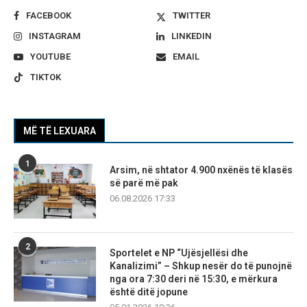
FACEBOOK
TWITTER
INSTAGRAM
LINKEDIN
YOUTUBE
EMAIL
TIKTOK
MË TË LEXUARA
1
Arsim, në shtator 4.900 nxënës të klasës
së parë më pak
06.08.2026 17:33
2
Sportelet e NP “Ujësjellësi dhe
Kanalizimi” – Shkup nesër do të punojnë
nga ora 7:30 deri në 15:30, e mërkura
është ditë jopune