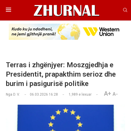
Terras i zhgënjyer: Moszgjedhja e
Presidentit, prapakthim serioz dhe
burim i pasigurisë politike
A+
A-
Nga
D. V.
06.03.2026 16:28
1,989
e lexuar