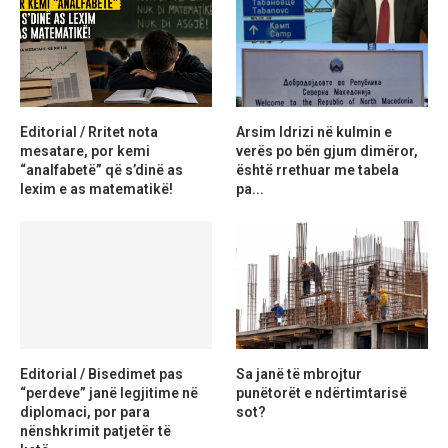
Editorial / Rritet nota
Arsim Idrizi në kulmin e
mesatare, por kemi
verës po bën gjum dimëror,
“analfabetë” që s’dinë as
është rrethuar me tabela
lexim e as matematikë!
pa...
Editorial / Bisedimet pas
Sa janë të mbrojtur
“perdeve” janë legjitime në
punëtorët e ndërtimtarisë
diplomaci, por para
sot?
nënshkrimit patjetër të