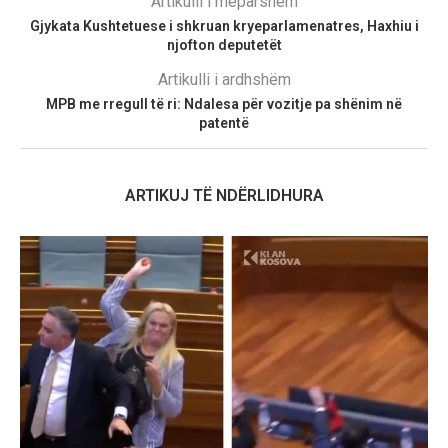
Artikulli i mëparshëm
Gjykata Kushtetuese i shkruan kryeparlamenatres, Haxhiu i
njofton deputetët
Artikulli i ardhshëm
MPB me rregull të ri: Ndalesa për vozitje pa shënim në
patentë
ARTIKUJ TË NDËRLIDHURA