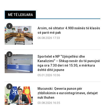
MË TË LEXUARA
1
Arsim, në shtator 4.900 nxënës të klasës
së parë më pak
06.08.2026 17:33
2
Sportelet e NP “Ujësjellësi dhe
Kanalizimi” – Shkup nesër do të punojnë
nga ora 7:30 deri në 15:30, e mërkura
është ditë jopune
05.01.2026 10:36
3
Mucunski: Qeveria punon për
zhbllokimin e eurointegrimeve, detajet
nuk thuhen
03.08.2026 16:35