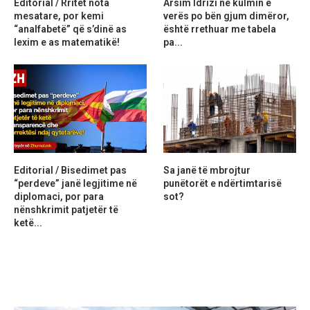
Editorial / Rritet nota
Arsim Idrizi në kulmin e
mesatare, por kemi
verës po bën gjum dimëror,
“analfabetë” që s’dinë as
është rrethuar me tabela
lexim e as matematikë!
pa...
Editorial / Bisedimet pas
Sa janë të mbrojtur
“perdeve” janë legjitime në
punëtorët e ndërtimtarisë
diplomaci, por para
sot?
nënshkrimit patjetër të
ketë...