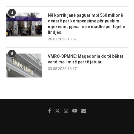
4
Në korrik janë paguar mbi 560 milionë
denarë për kompensime për pushim
mjekësor, pjesa më e madhe për lejet e
lindjes
28.07.2026 15:52
5
VMRO‑DPMNE: Maqedonia do të bëhet
vend më i mirë për të jetuar
03.08.2026 16:17