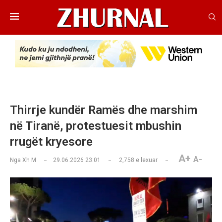
Thirrje kundër Ramës dhe marshim
në Tiranë, protestuesit mbushin
rrugët kryesore
A+
A-
Nga
Xh M
29.06.2026 23:01
2,758
e lexuar