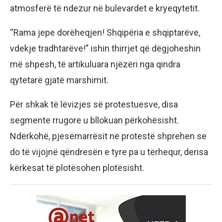
atmosferë të ndezur në bulevardet e kryeqytetit.
“Rama jepe dorëheqjen! Shqipëria e shqiptarëve,
vdekje tradhtarëve!” ishin thirrjet që dëgjoheshin
më shpesh, të artikuluara njëzëri nga qindra
qytetarë gjatë marshimit.
Për shkak të lëvizjes së protestuesve, disa
segmente rrugore u bllokuan përkohësisht.
Ndërkohë, pjesëmarrësit në protestë shprehen se
do të vijojnë qëndresën e tyre pa u tërhequr, derisa
kërkesat të plotësohen plotësisht.