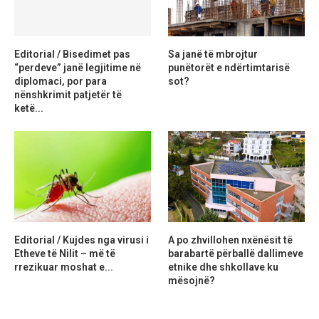
Editorial / Bisedimet pas
Sa janë të mbrojtur
“perdeve” janë legjitime në
punëtorët e ndërtimtarisë
diplomaci, por para
sot?
nënshkrimit patjetër të
ketë...
Editorial / Kujdes nga virusi i
A po zhvillohen nxënësit të
Etheve të Nilit – më të
barabartë përballë dallimeve
rrezikuar moshat e...
etnike dhe shkollave ku
mësojnë?