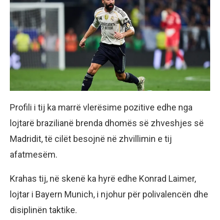
Profili i tij ka marrë vlerësime pozitive edhe nga
lojtarë brazilianë brenda dhomës së zhveshjes së
Madridit, të cilët besojnë në zhvillimin e tij
afatmesëm.
Krahas tij, në skenë ka hyrë edhe Konrad Laimer,
lojtar i Bayern Munich, i njohur për polivalencën dhe
disiplinën taktike.