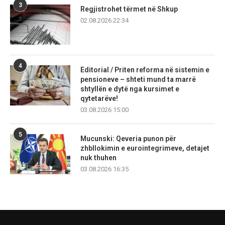
3
Regjistrohet tërmet në Shkup
02.08.2026 22:34
4
Editorial / Priten reforma në sistemin e
pensioneve – shteti mund ta marrë
shtyllën e dytë nga kursimet e
qytetarëve!
03.08.2026 15:00
5
Mucunski: Qeveria punon për
zhbllokimin e eurointegrimeve, detajet
nuk thuhen
03.08.2026 16:35