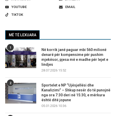
YOUTUBE
EMAIL
TIKTOK
MË TË LEXUARA
1
Në korrik janë paguar mbi 560 milionë
denarë për kompensime për pushim
mjekësor, pjesa më e madhe për lejet e
lindjes
28.07.2026 15:52
2
Sportelet e NP “Ujësjellësi dhe
Kanalizimi” – Shkup nesër do të punojnë
nga ora 7:30 deri në 15:30, e mërkura
është ditë jopune
05.01.2026 10:36