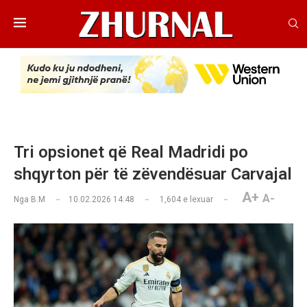
Tri opsionet që Real Madridi po
shqyrton për të zëvendësuar Carvajal
A+
A-
Nga
B.M
10.02.2026 14:48
1,604
e lexuar