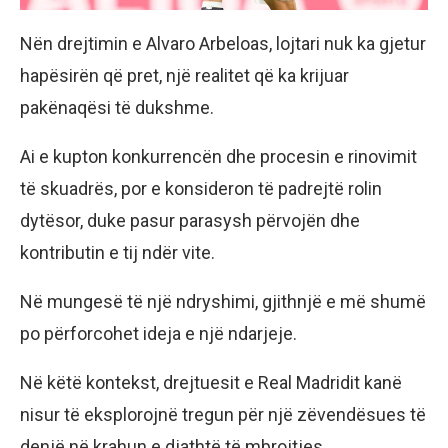
Nën drejtimin e Alvaro Arbeloas, lojtari nuk ka gjetur
hapësirën që pret, një realitet që ka krijuar
pakënaqësi të dukshme.
Ai e kupton konkurrencën dhe procesin e rinovimit
të skuadrës, por e konsideron të padrejtë rolin
dytësor, duke pasur parasysh përvojën dhe
kontributin e tij ndër vite.
Në mungesë të një ndryshimi, gjithnjë e më shumë
po përforcohet ideja e një ndarjeje.
Në këtë kontekst, drejtuesit e Real Madridit kanë
nisur të eksplorojnë tregun për një zëvendësues të
denjë në krahun e djathtë të mbrojtjes.