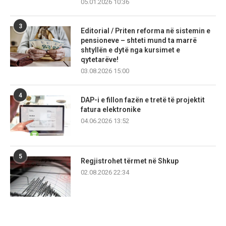
05.01.2026 10:36
3
Editorial / Priten reforma në sistemin e
pensioneve – shteti mund ta marrë
shtyllën e dytë nga kursimet e
qytetarëve!
03.08.2026 15:00
4
DAP-i e fillon fazën e tretë të projektit
fatura elektronike
04.06.2026 13:52
5
Regjistrohet tërmet në Shkup
02.08.2026 22:34