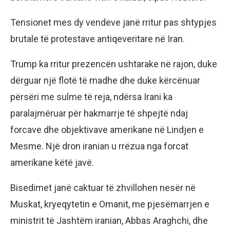
Tensionet mes dy vendeve janë rritur pas shtypjes
brutale të protestave antiqeveritare në Iran.
Trump ka rritur prezencën ushtarake në rajon, duke
dërguar një flotë të madhe dhe duke kërcënuar
përsëri me sulme të reja, ndërsa Irani ka
paralajmëruar për hakmarrje të shpejtë ndaj
forcave dhe objektivave amerikane në Lindjen e
Mesme. Një dron iranian u rrëzua nga forcat
amerikane këtë javë.
Bisedimet janë caktuar të zhvillohen nesër në
Muskat, kryeqytetin e Omanit, me pjesëmarrjen e
ministrit të Jashtëm iranian, Abbas Araghchi, dhe