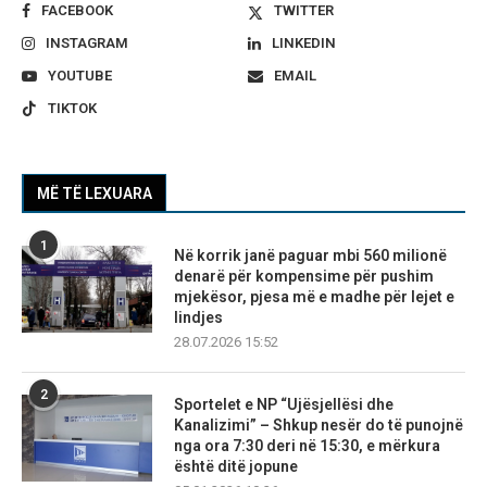
FACEBOOK
TWITTER
INSTAGRAM
LINKEDIN
YOUTUBE
EMAIL
TIKTOK
MË TË LEXUARA
1
Në korrik janë paguar mbi 560 milionë
denarë për kompensime për pushim
mjekësor, pjesa më e madhe për lejet e
lindjes
28.07.2026 15:52
2
Sportelet e NP “Ujësjellësi dhe
Kanalizimi” – Shkup nesër do të punojnë
nga ora 7:30 deri në 15:30, e mërkura
është ditë jopune