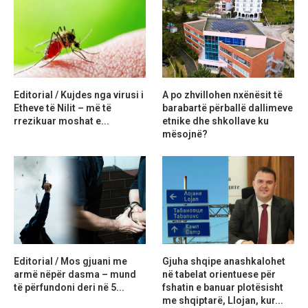
Editorial / Kujdes nga virusi i
A po zhvillohen nxënësit të
Etheve të Nilit – më të
barabartë përballë dallimeve
rrezikuar moshat e...
etnike dhe shkollave ku
mësojnë?
Editorial / Mos gjuani me
Gjuha shqipe anashkalohet
armë nëpër dasma – mund
në tabelat orientuese për
të përfundoni deri në 5...
fshatin e banuar plotësisht
me shqiptarë, Llojan, kur...