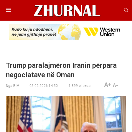
Trump paralajmëron Iranin përpara
negociatave në Oman
A+
A-
Nga
B.M
05.02.2026 14:50
1,899
e lexuar