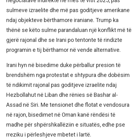
negociatave indirekte në mes të vitit 2025, pas
sulmeve izraelite dhe më pas goditjeve amerikane
ndaj objekteve bërthamore iraniane. Trump ka
thënë se këto sulme parandaluan një konflikt më të
gjerë rajonal dhe se Irani po tentonte të rindizte
programin e tij bërthamor në vende alternative.
Irani hyn në bisedime duke përballur presion të
brendshëm nga protestat e shtypura dhe dobësim
të ndikimit rajonal pas goditjeve izraelite ndaj
Hezbollahut në Liban dhe rënies së Bashar al-
Assad në Siri. Me tensionet dhe flotat e vendosura
në rajon, bisedimet në Oman kanë rëndësi të
madhe për shpërshkallëziin e situatës, edhe pse
rreziku i përleshjeve mbetet i lartë.