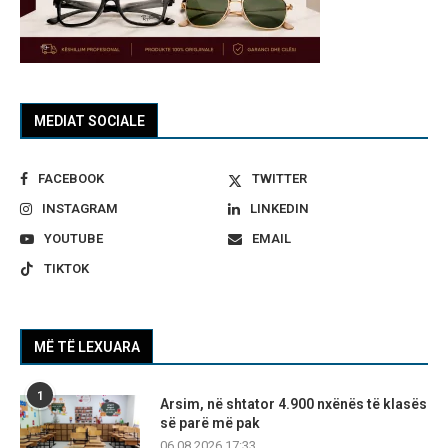
MEDIAT SOCIALE
FACEBOOK
TWITTER
INSTAGRAM
LINKEDIN
YOUTUBE
EMAIL
TIKTOK
MË TË LEXUARA
1
Arsim, në shtator 4.900 nxënës të klasës
së parë më pak
06.08.2026 17:33