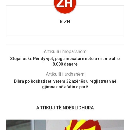
R.ZH
Artikulli i mëparshëm
Stojanoski: Për dy vjet, paga mesatare neto u rrit me afro
8.000 denarë
Artikulli i ardhshëm
Dibra po boshatiset, vetëm 32 nxënës u regjistruan në
gjimnaz në afatin e parë
ARTIKUJ TË NDËRLIDHURA