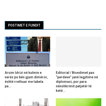
POSTIMET E FUNDIT
Arsim Idrizi në kulmin e
Editorial / Bisedimet pas
verës po bën gjum dimëror,
“perdeve” janë legjitime në
është rrethuar me tabela
diplomaci, por para
pa...
nënshkrimit patjetër të
ketë...