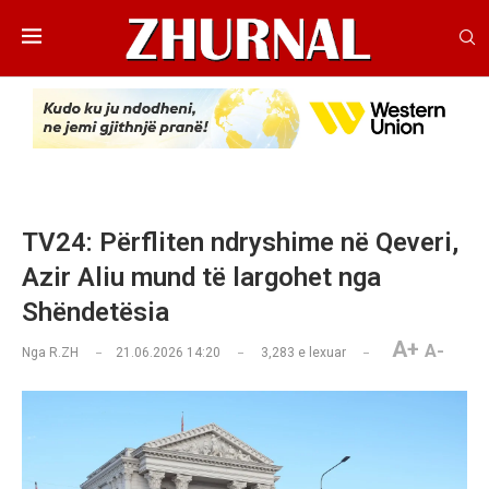
TV24: Përfliten ndryshime në Qeveri,
Azir Aliu mund të largohet nga
Shëndetësia
A+
A-
Nga
R.ZH
21.06.2026 14:20
3,283
e lexuar