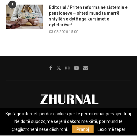
5
Editorial / Priten reforma në sistemin e
pensioneve – shteti mund ta marrë
shtyllën e dytë nga kursimet e
qytetarëve!
03.08.2026 15:00
Kjo faqe interneti përdor cookies për të përmirësuar përvojën tuaj.
Rreth nesh
Impresumi
Marketing
Kontakt
Ne do të supozojmë se jeni dakord me këtë, por mund të
Privacy Policy
çregjistroheni nëse dëshironi.
Pranoj
Lexo më tepër
Zhurnal.mk është Agjenci e Lajmeve e pavarur, e themeluar në vitin