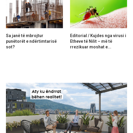
Sa janë të mbrojtur
Editorial / Kujdes nga virusi i
punëtorët e ndërtimtarisë
Etheve të Nilit – më të
sot?
rrezikuar moshat e...