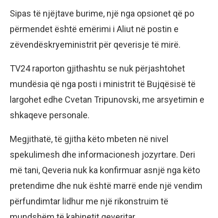
Sipas të njëjtave burime, një nga opsionet që po
përmendet është emërimi i Aliut në postin e
zëvendëskryeministrit për qeverisje të mirë.
TV24 raporton gjithashtu se nuk përjashtohet
mundësia që nga posti i ministrit të Bujqësisë të
largohet edhe Cvetan Tripunovski, me arsyetimin e
shkaqeve personale.
Megjithatë, të gjitha këto mbeten në nivel
spekulimesh dhe informacionesh jozyrtare. Deri
më tani, Qeveria nuk ka konfirmuar asnjë nga këto
pretendime dhe nuk është marrë ende një vendim
përfundimtar lidhur me një rikonstruim të
mundshëm të kabinetit qeveritar.