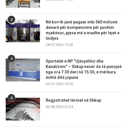
2
Në korrik janë paguar mbi 560 milionë
denarë për kompensime për pushim
mjekësor, pjesa më e madhe për lejet e
lindjes
28.07.2026 15:52
3
Sportelet e NP “Ujësjellësi dhe
Kanalizimi” – Shkup nesër do të punojnë
nga ora 7:30 deri në 15:30, e mërkura
është ditë jopune
05.01.2026 10:36
4
Regjistrohet tërmet në Shkup
02.08.2026 22:34