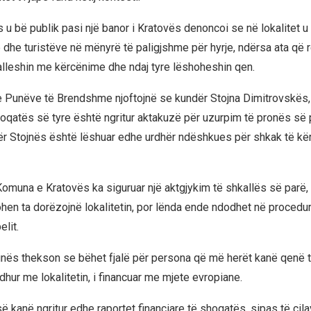
s u bë publik pasi një banor i Kratovës denoncoi se në lokalitet 
e dhe turistëve në mënyrë të paligjshme për hyrje, ndërsa ata që 
lleshin me kërcënime dhe ndaj tyre lëshoheshin qen.
e Punëve të Brendshme njoftojnë se kundër Stojna Dimitrovskës, 
oqatës së tyre është ngritur aktakuzë për uzurpim të pronës së 
r Stojnës është lëshuar edhe urdhër ndëshkues për shkak të kë
omuna e Kratovës ka siguruar një aktgjykim të shkallës së parë, m
gohen ta dorëzojnë lokalitetin, por lënda ende ndodhet në procedu
lit.
unës thekson se bëhet fjalë për persona që më herët kanë qenë t
lidhur me lokalitetin, i financuar me mjete evropiane.
 kanë ngritur edhe raportet financiare të shoqatës, sipas të cil