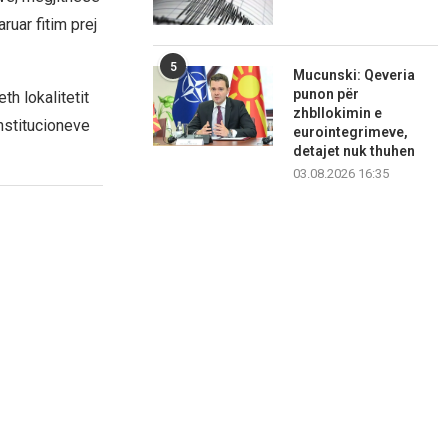
ruar fitim prej
5
Mucunski: Qeveria
punon për
h lokalitetit
zhbllokimin e
institucioneve
eurointegrimeve,
detajet nuk thuhen
03.08.2026 16:35