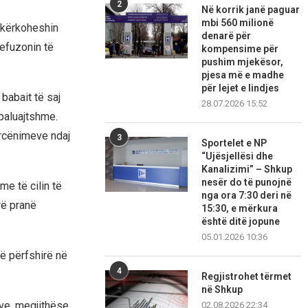
2
Në korrik janë paguar
mbi 560 milionë
u kërkoheshin
denarë për
refuzonin të
kompensime për
pushim mjekësor,
pjesa më e madhe
për lejet e lindjes
babait të saj
28.07.2026 15:52
paluajtshme.
rcënimeve ndaj
3
Sportelet e NP
“Ujësjellësi dhe
Kanalizimi” – Shkup
nesër do të punojnë
e të cilin të
nga ora 7:30 deri në
rë pranë
15:30, e mërkura
është ditë jopune
05.01.2026 10:36
ë përfshirë në
4
Regjistrohet tërmet
në Shkup
ave, megjithëse
02.08.2026 22:34