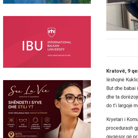
Kratovë, 9 q
lëshojnë Kukli
But dhe babai i
dhe ta dorëzoj
do t’i largojë 
Kryetari i Kom
procedurash gj
gjyqësor që prit