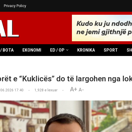
Privacy Policy
/ BOTA
EKONOMI
ED / OP
KRONIKA
SPORT
S
rët e “Kuklicës” do të largohen nga lok
A+
A-
.06.2026 17:40
1,928
e lexuar