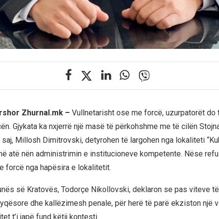
ershor Zhurnal.mk –
Vullnetarisht ose me forcë, uzurpatorët do 
cën. Gjykata ka nxjerrë një masë të përkohshme me të cilën Stojn
 saj, Millosh Dimitrovski, detyrohen të largohen nga lokaliteti “Kuk
në atë nën administrimin e institucioneve kompetente. Nëse refuz
me forcë nga hapësira e lokalitetit.
unës së Kratovës, Todorçe Nikollovski, deklaron se pas viteve të
yqësore dhe kallëzimesh penale, për herë të parë ekziston një 
et t’i japë fund këtij kontesti.