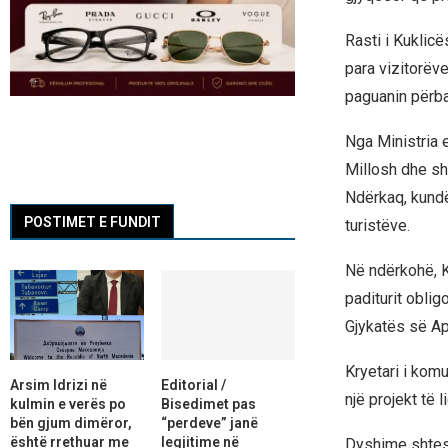
Rasti i Kuklicë
para vizitorëv
paguanin përba
Nga Ministria 
Millosh dhe sh
Ndërkaq, kundë
POSTIMET E FUNDIT
turistëve.
Në ndërkohë, K
paditurit obli
Gjykatës së Ape
Kryetari i kom
Arsim Idrizi në
Editorial /
një projekt të 
kulmin e verës po
Bisedimet pas
bën gjum dimëror,
“perdeve” janë
është rrethuar me
legjitime në
Dyshime shtesë