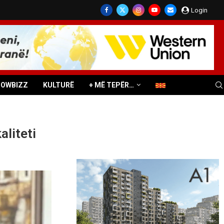
Login
HOWBIZZ
KULTURË
+ MË TEPËR…
aliteti