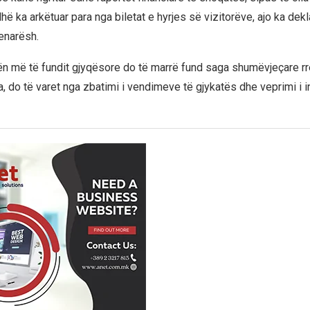
hë ka arkëtuar para nga biletat e hyrjes së vizitorëve, ajo ka dekla
enarësh.
më të fundit gjyqësore do të marrë fund saga shumëvjeçare rret
a, do të varet nga zbatimi i vendimeve të gjykatës dhe veprimi i 