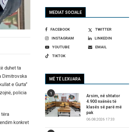
MEDIAT SOCIALE
FACEBOOK
TWITTER
INSTAGRAM
LINKEDIN
YOUTUBE
EMAIL
TIKTOK
të duhet ta
a Dimitrovska
MË TË LEXUARA
ullat e Gurta”
ojnë, policia
1
Arsim, në shtator
4.900 nxënës të
klasës së parë më
pak
 tëra
06.08.2026 17:33
vendim konkret