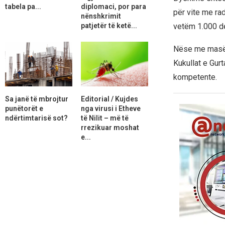
tabela pa...
diplomaci, por para
për vite me rad
nënshkrimit
patjetër të ketë...
vetëm 1.000 d
Nëse me masën 
Kukullat e Gurt
kompetente.
Sa janë të mbrojtur
Editorial / Kujdes
punëtorët e
nga virusi i Etheve
ndërtimtarisë sot?
të Nilit – më të
rrezikuar moshat
e...