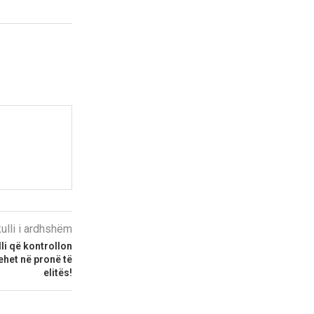
kulli i ardhshëm
lli që kontrollon
ehet në pronë të
elitës!