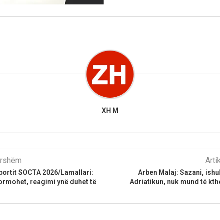
XH M
parshëm
Arti
portit SOCTA 2026/Lamallari:
Arben Malaj: Sazani, ishu
ormohet, reagimi ynë duhet të
Adriatikun, nuk mund të kth