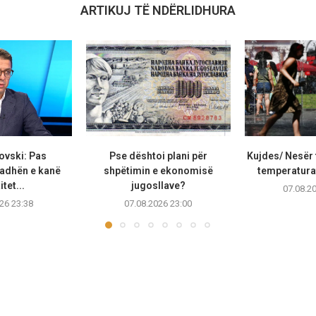
ARTIKUJ TË NDËRLIDHURA
ovski: Pas
Pse dështoi plani për
Kujdes/ Nesër 
adhën e kanë
shpëtimin e ekonomisë
temperaturat
tet...
jugosllave?
07.08.2
26 23:38
07.08.2026 23:00