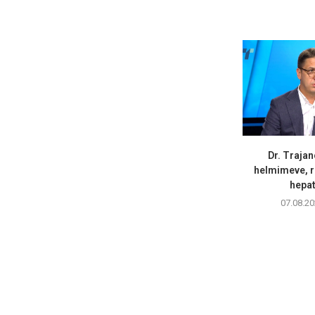
Dr. Trajan
helmimeve, r
hepati
07.08.20