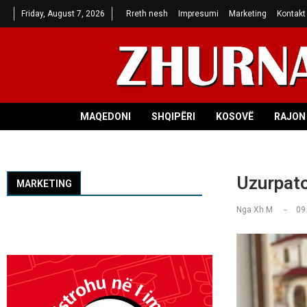
Friday, August 7, 2026
Rreth nesh
Impresumi
Marketing
Kontakt
MAQEDONI
SHQIPËRI
KOSOVË
RAJON 
Uzurpato
MARKETING
Nga
Xh M
09