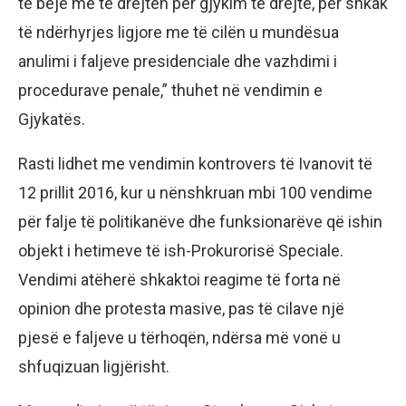
të bëjë me të drejtën për gjykim të drejtë, për shkak
të ndërhyrjes ligjore me të cilën u mundësua
anulimi i faljeve presidenciale dhe vazhdimi i
procedurave penale,” thuhet në vendimin e
Gjykatës.
Rasti lidhet me vendimin kontrovers të Ivanovit të
12 prillit 2016, kur u nënshkruan mbi 100 vendime
për falje të politikanëve dhe funksionarëve që ishin
objekt i hetimeve të ish-Prokurorisë Speciale.
Vendimi atëherë shkaktoi reagime të forta në
opinion dhe protesta masive, pas të cilave një
pjesë e faljeve u tërhoqën, ndërsa më vonë u
shfuqizuan ligjërisht.