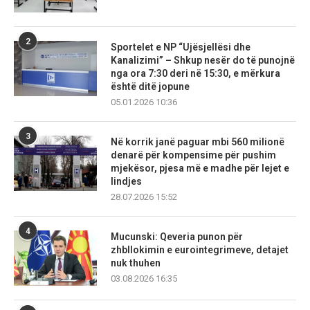
2
Sportelet e NP “Ujësjellësi dhe
Kanalizimi” – Shkup nesër do të punojnë
nga ora 7:30 deri në 15:30, e mërkura
është ditë jopune
05.01.2026 10:36
3
Në korrik janë paguar mbi 560 milionë
denarë për kompensime për pushim
mjekësor, pjesa më e madhe për lejet e
lindjes
28.07.2026 15:52
4
Mucunski: Qeveria punon për
zhbllokimin e eurointegrimeve, detajet
nuk thuhen
03.08.2026 16:35