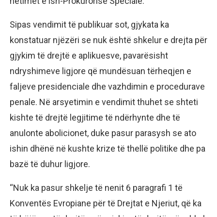
hetimet e ish-Prokurorisë Speciale.
Sipas vendimit të publikuar sot, gjykata ka
konstatuar njëzëri se nuk është shkelur e drejta për
gjykim të drejtë e aplikuesve, pavarësisht
ndryshimeve ligjore që mundësuan tërheqjen e
faljeve presidenciale dhe vazhdimin e procedurave
penale. Në arsyetimin e vendimit thuhet se shteti
kishte të drejtë legjitime të ndërhynte dhe të
anulonte abolicionet, duke pasur parasysh se ato
ishin dhënë në kushte krize të thellë politike dhe pa
bazë të duhur ligjore.
“Nuk ka pasur shkelje të nenit 6 paragrafi 1 të
Konventës Evropiane për të Drejtat e Njeriut, që ka