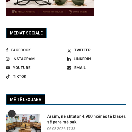
MEDIAT SOCIALE
FACEBOOK
TWITTER
INSTAGRAM
LINKEDIN
YOUTUBE
EMAIL
TIKTOK
MË TË LEXUARA
1
Arsim, në shtator 4.900 nxënës të klasës
së parë më pak
06.08.2026 17:33