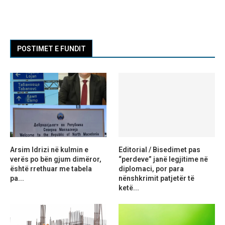
POSTIMET E FUNDIT
Arsim Idrizi në kulmin e
Editorial / Bisedimet pas
verës po bën gjum dimëror,
“perdeve” janë legjitime në
është rrethuar me tabela
diplomaci, por para
pa...
nënshkrimit patjetër të
ketë...