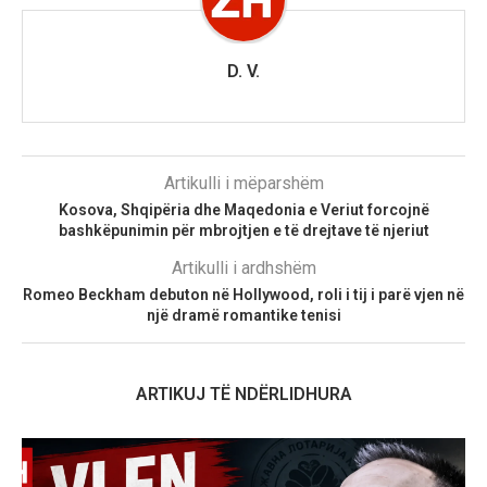
D. V.
Artikulli i mëparshëm
Kosova, Shqipëria dhe Maqedonia e Veriut forcojnë
bashkëpunimin për mbrojtjen e të drejtave të njeriut
Artikulli i ardhshëm
Romeo Beckham debuton në Hollywood, roli i tij i parë vjen në
një dramë romantike tenisi
ARTIKUJ TË NDËRLIDHURA