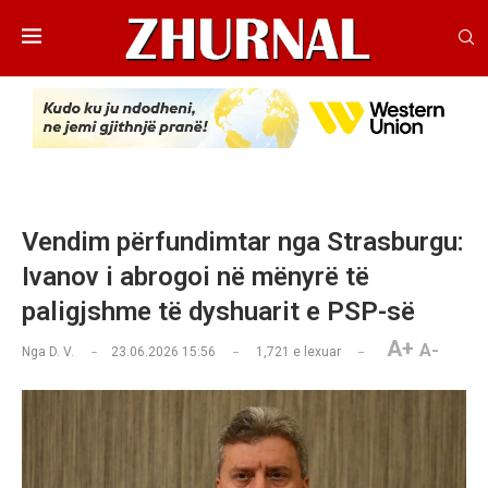
Vendim përfundimtar nga Strasburgu:
Ivanov i abrogoi në mënyrë të
paligjshme të dyshuarit e PSP-së
A+
A-
Nga
D. V.
23.06.2026 15:56
1,721
e lexuar