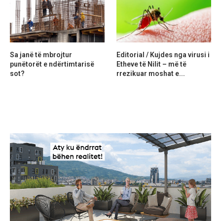
Sa janë të mbrojtur
Editorial / Kujdes nga virusi i
punëtorët e ndërtimtarisë
Etheve të Nilit – më të
sot?
rrezikuar moshat e...