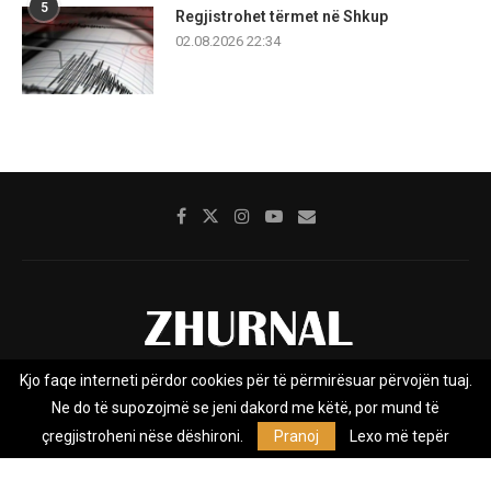
5
Regjistrohet tërmet në Shkup
02.08.2026 22:34
Kjo faqe interneti përdor cookies për të përmirësuar përvojën tuaj.
Rreth nesh
Impresumi
Marketing
Kontakt
Ne do të supozojmë se jeni dakord me këtë, por mund të
Privacy Policy
çregjistroheni nëse dëshironi.
Pranoj
Lexo më tepër
Zhurnal.mk është Agjenci e Lajmeve e pavarur, e themeluar në vitin
2009, që e mbulon Maqedoninë, Kosovën, Shqipërinë edhe lajmet