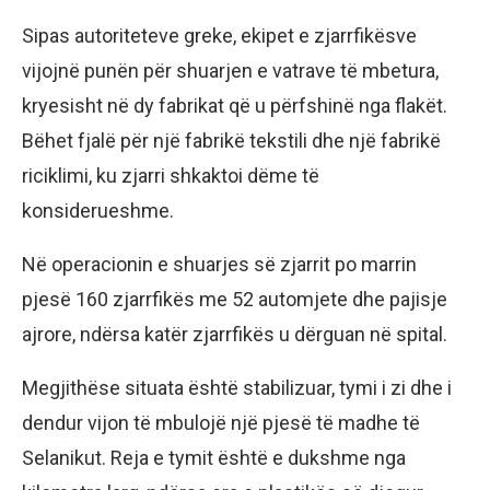
Sipas autoriteteve greke, ekipet e zjarrfikësve
vijojnë punën për shuarjen e vatrave të mbetura,
kryesisht në dy fabrikat që u përfshinë nga flakët.
Bëhet fjalë për një fabrikë tekstili dhe një fabrikë
riciklimi, ku zjarri shkaktoi dëme të
konsiderueshme.
Në operacionin e shuarjes së zjarrit po marrin
pjesë 160 zjarrfikës me 52 automjete dhe pajisje
ajrore, ndërsa katër zjarrfikës u dërguan në spital.
Megjithëse situata është stabilizuar, tymi i zi dhe i
dendur vijon të mbulojë një pjesë të madhe të
Selanikut. Reja e tymit është e dukshme nga