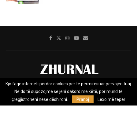
Kjo faqe interneti përdor cookies për të përmirësuar përvojën tuaj.
Rreth nesh
Impresumi
Marketing
Kontakt
Ne do të supozojmë se jeni dakord me këtë, por mund të
Privacy Policy
çregjistroheni nëse dëshironi.
Pranoj
Lexo më tepër
Zhurnal.mk është Agjenci e Lajmeve e pavarur, e themeluar në vitin
2009, që e mbulon Maqedoninë, Kosovën, Shqipërinë edhe lajmet
nga bota.
@2026 - All Right Reserved. Designed and Developed by
Anet.Com.Mk