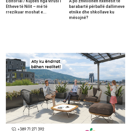
Editorial / Kujdes nga virusi i
A po zhvillohen nxënësit të
Etheve të Nilit – më të
barabartë përballë dallimeve
rrezikuar moshat e...
etnike dhe shkollave ku
mësojnë?