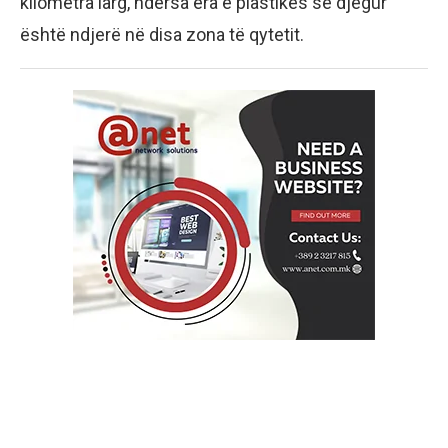
kilometra larg, ndërsa era e plastikës së djegur
është ndjerë në disa zona të qytetit.