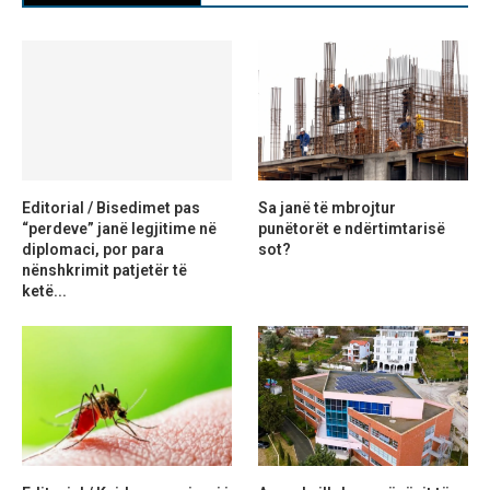
Editorial / Bisedimet pas
Sa janë të mbrojtur
“perdeve” janë legjitime në
punëtorët e ndërtimtarisë
diplomaci, por para
sot?
nënshkrimit patjetër të
ketë...