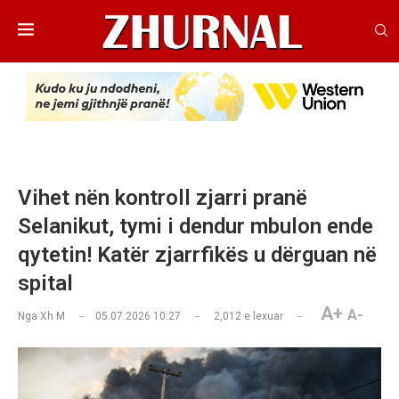
Vihet nën kontroll zjarri pranë
Selanikut, tymi i dendur mbulon ende
qytetin! Katër zjarrfikës u dërguan në
spital
A+
A-
Nga
Xh M
05.07.2026 10:27
2,012
e lexuar