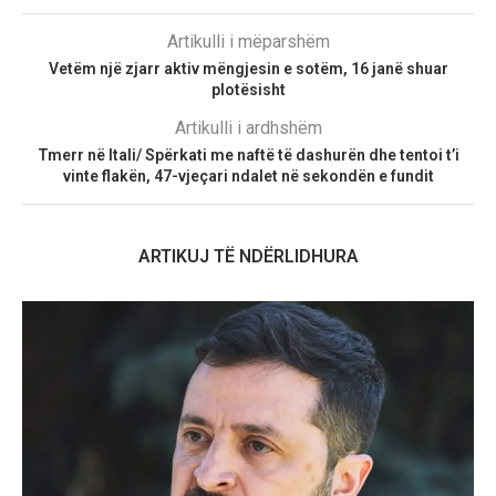
Artikulli i mëparshëm
Vetëm një zjarr aktiv mëngjesin e sotëm, 16 janë shuar
plotësisht
Artikulli i ardhshëm
Tmerr në Itali/ Spërkati me naftë të dashurën dhe tentoi t’i
vinte flakën, 47-vjeçari ndalet në sekondën e fundit
ARTIKUJ TË NDËRLIDHURA