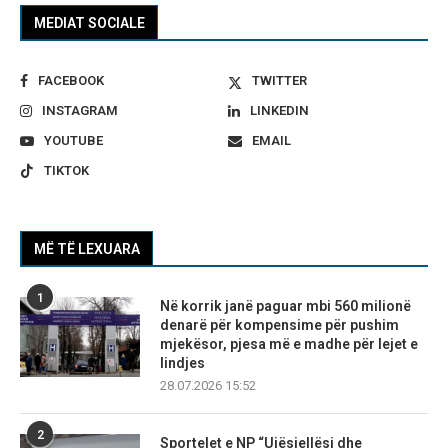
MEDIAT SOCIALE
FACEBOOK
TWITTER
INSTAGRAM
LINKEDIN
YOUTUBE
EMAIL
TIKTOK
MË TË LEXUARA
1
Në korrik janë paguar mbi 560 milionë
denarë për kompensime për pushim
mjekësor, pjesa më e madhe për lejet e
lindjes
28.07.2026 15:52
2
Sportelet e NP “Ujësjellësi dhe