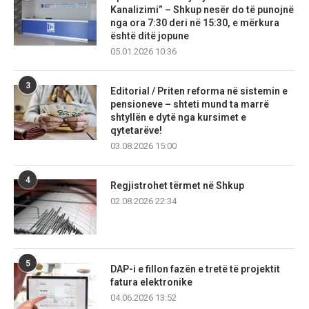
Kanalizimi” – Shkup nesër do të punojnë
nga ora 7:30 deri në 15:30, e mërkura
është ditë jopune
05.01.2026 10:36
3
Editorial / Priten reforma në sistemin e
pensioneve – shteti mund ta marrë
shtyllën e dytë nga kursimet e
qytetarëve!
03.08.2026 15:00
4
Regjistrohet tërmet në Shkup
02.08.2026 22:34
5
DAP-i e fillon fazën e tretë të projektit
fatura elektronike
04.06.2026 13:52