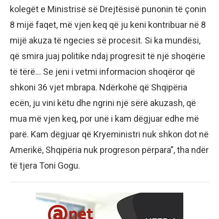
kolegët e Ministrisë së Drejtësisë punonin të çonin
8 mijë faqet, më vjen keq që ju keni kontribuar në 8
mijë akuza të ngecies së procesit. Si ka mundësi,
që smira juaj politike ndaj progresit të një shoqërie
të tërë… Se jeni i vetmi informacion shoqëror që
shkoni 36 vjet mbrapa. Ndërkohë që Shqipëria
ecën, ju vini këtu dhe ngrini një sërë akuzash, që
mua më vjen keq, por unë i kam dëgjuar edhe më
parë. Kam dëgjuar që Kryeministri nuk shkon dot në
Amerikë, Shqipëria nuk progreson përpara”, tha ndër
të tjera Toni Gogu.