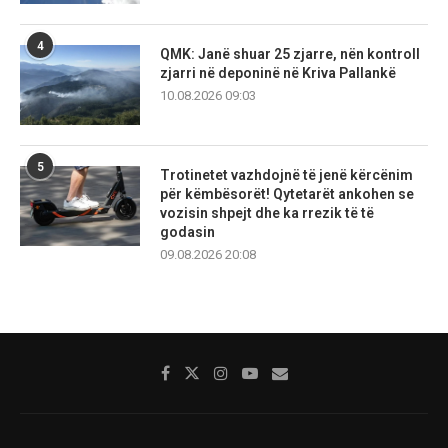
4
QMK: Janë shuar 25 zjarre, nën kontroll
zjarri në deponinë në Kriva Pallankë
10.08.2026 09:03
5
Trotinetet vazhdojnë të jenë kërcënim
për këmbësorët! Qytetarët ankohen se
vozisin shpejt dhe ka rrezik të të
godasin
09.08.2026 20:08