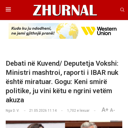
Debati në Kuvend/ Deputetja Vokshi:
Ministri mashtroi, raporti i IBAR nuk
është miratuar. Gogu: Keni smirë
politike, ju vini këtu e ngrini vetëm
akuza
A+
A-
Nga
D. V.
21.05.2026 11:14
1,702
e lexuar