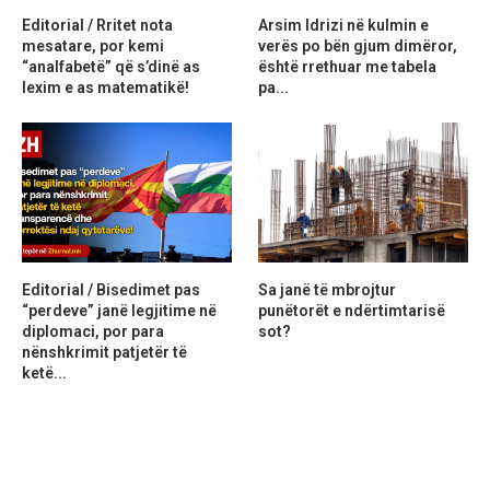
Editorial / Rritet nota
Arsim Idrizi në kulmin e
mesatare, por kemi
verës po bën gjum dimëror,
“analfabetë” që s’dinë as
është rrethuar me tabela
lexim e as matematikë!
pa...
Editorial / Bisedimet pas
Sa janë të mbrojtur
“perdeve” janë legjitime në
punëtorët e ndërtimtarisë
diplomaci, por para
sot?
nënshkrimit patjetër të
ketë...