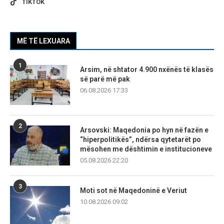
TIKTOK
MË TË LEXUARA
1
Arsim, në shtator 4.900 nxënës të klasës
së parë më pak
06.08.2026 17:33
2
Arsovski: Maqedonia po hyn në fazën e
“hiperpolitikës”, ndërsa qytetarët po
mësohen me dështimin e institucioneve
05.08.2026 22:20
3
Moti sot në Maqedoninë e Veriut
10.08.2026 09:02