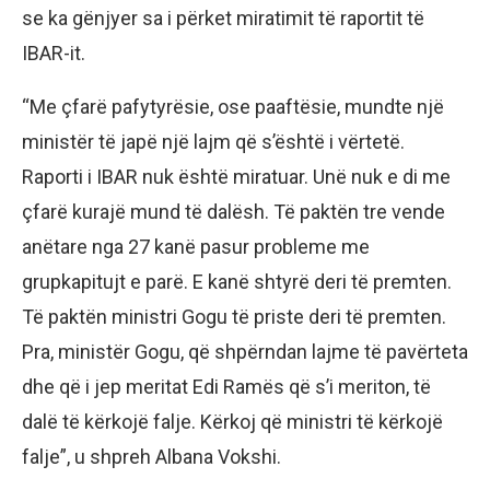
se ka gënjyer sa i përket miratimit të raportit të
IBAR-it.
“Me çfarë pafytyrësie, ose paaftësie, mundte një
ministër të japë një lajm që s’është i vërtetë.
Raporti i IBAR nuk është miratuar. Unë nuk e di me
çfarë kurajë mund të dalësh. Të paktën tre vende
anëtare nga 27 kanë pasur probleme me
grupkapitujt e parë. E kanë shtyrë deri të premten.
Të paktën ministri Gogu të priste deri të premten.
Pra, ministër Gogu, që shpërndan lajme të pavërteta
dhe që i jep meritat Edi Ramës që s’i meriton, të
dalë të kërkojë falje. Kërkoj që ministri të kërkojë
falje”, u shpreh Albana Vokshi.