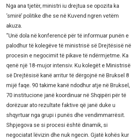
Nga ana tjetër, ministri iu drejtua se opozita ka
‘smirë’ politike dhe se në Kuvend ngren vetëm
akuza.
“Unë dola në konferencë për të informuar punën e
palodhur të kolegëve të ministrisë së Drejtësisë në
procesin e negocimit të pikave të ndërmjetme. Ka
qenë një 18-mujor intensiv. Ku kolegët e Ministrisë
së Drejtësisë kanë arritur të dërgojnë në Bruksel 8
mijë faqe. 90 takime kanë ndodhur atje në Bruksel,
70 institucione janë koordinuar në Shqipëri për të
dorëzuar ato rezultate faktive që janë duke u
shqyrtuar nga grupi i punës dhe vendimmarrësit.
Shpjegova se si procesi është dinamik, si
negociatat lëvizin dhe nuk ngecin. Gjatë kohës kur