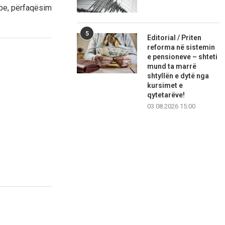
ipe, përfaqësim
5
Editorial / Priten
reforma në sistemin
e pensioneve – shteti
mund ta marrë
shtyllën e dytë nga
kursimet e
qytetarëve!
03.08.2026 15:00