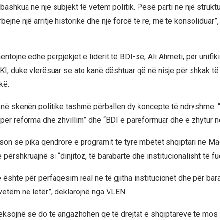
bashkua në një subjekt të vetëm politik. Pesë parti në një struktu
ëjnë një arritje historike dhe një forcë të re, më të konsoliduar”,
ojnë edhe përpjekjet e liderit të BDI-së, Ali Ahmeti, për unifiki
AKI, duke vlerësuar se ato kanë dështuar që në nisje për shkak të
kë.
 në skenën politike tashmë përballen dy koncepte të ndryshme:
ë për reforma dhe zhvillim” dhe “BDI e pareformuar dhe e zhytur n
kson se pika qendrore e programit të tyre mbetet shqiptari në M
n e përshkruajnë si “dinjitoz, të barabartë dhe institucionalisht të f
 është për përfaqësim real në të gjitha institucionet dhe për bar
 vetëm në letër”, deklarojnë nga VLEN.
heksojnë se do të angazhohen që të drejtat e shqiptarëve të mo