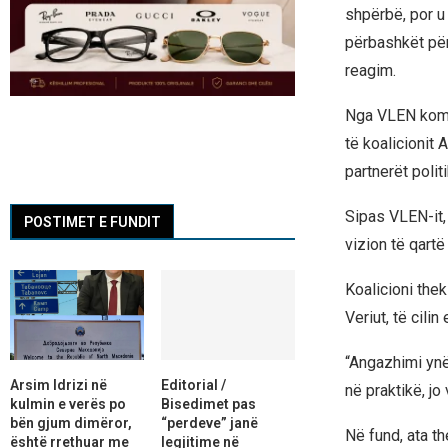
shpërbë, por u 
përbashkët përb
reagim.
Nga VLEN koment
të koalicionit 
partnerët politi
Sipas VLEN-it,
POSTIMET E FUNDIT
vizion të qart
Koalicioni the
Veriut, të cili
“Angazhimi ynë
Arsim Idrizi në
Editorial /
në praktikë, jo
kulmin e verës po
Bisedimet pas
bën gjum dimëror,
“perdeve” janë
Në fund, ata t
është rrethuar me
legjitime në