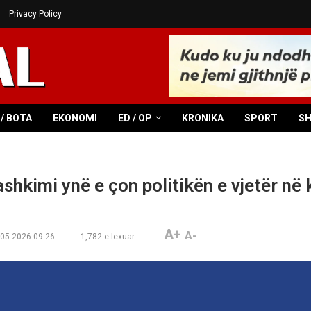
Privacy Policy
/ BOTA
EKONOMI
ED / OP
KRONIKA
SPORT
S
shkimi ynë e çon politikën e vjetër në 
A+
A-
.05.2026 09:26
1,782
e lexuar