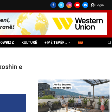
Login
HOWBIZZ
KULTURË
+ MË TEPËR…
koshin e