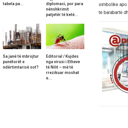
tabela pa...
diplomaci, por para
simbolike apo 
nënshkrimit
të barabartë dh
patjetër të ketë...
Sa janë të mbrojtur
Editorial / Kujdes
punëtorët e
nga virusi i Etheve
ndërtimtarisë sot?
të Nilit – më të
rrezikuar moshat
e...