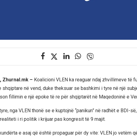
, Zhurnal.mk –
Koalicioni VLEN ka reaguar ndaj zhvillimeve të f
e shqiptare në vend, duke theksuar se bashkimi i tyre në një subj
son fillimin e një epoke të re për shqiptarët në Maqedoninë e Ver
yre, nga VLEN thonë se e kuptojnë “panikun” në radhët e BDI-së, i
ealiteti i ri politik i krijuar pas kongresit të 9 majit.
undërta e asaj që është propaguar për dy vite: VLEN jo vetëm q