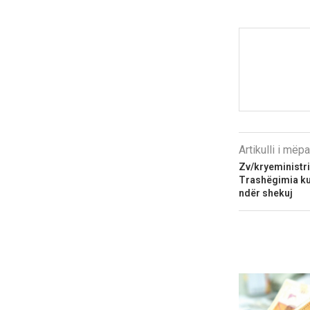
Artikulli i më
Zv/kryeministri
Trashëgimia kul
ndër shekuj