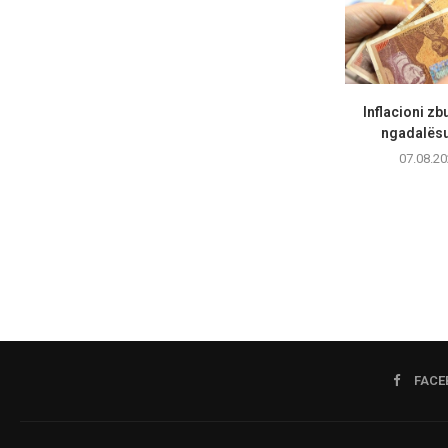
Inflacioni zb
ngadalësua
07.08.20
FACE