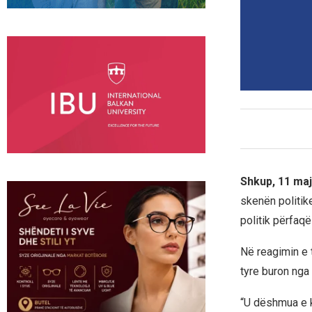
Shkup, 11 maj
skenën politik
politik përfaqë
Në reagimin e t
tyre buron nga r
“U dëshmua e k