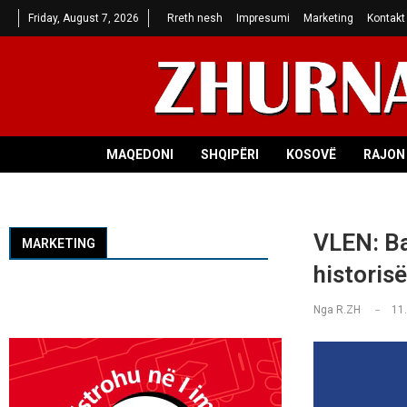
Friday, August 7, 2026
Rreth nesh
Impresumi
Marketing
Kontakt
MAQEDONI
SHQIPËRI
KOSOVË
RAJON 
VLEN: Ba
MARKETING
historisë
Nga
R.ZH
11