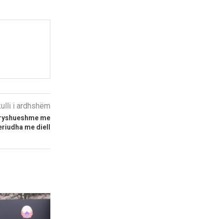
kulli i ardhshëm
ndryshueshme me
eriudha me diell