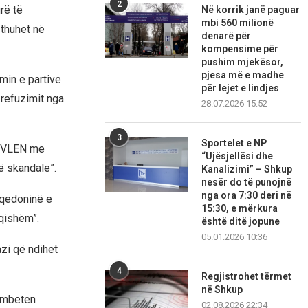
2
rë të
Në korrik janë paguar
mbi 560 milionë
 thuhet në
denarë për
kompensime për
pushim mjekësor,
pjesa më e madhe
min e partive
për lejet e lindjes
 refuzimit nga
28.07.2026 15:52
3
Sportelet e NP
 “VLEN me
“Ujësjellësi dhe
ë skandale”.
Kanalizimi” – Shkup
nesër do të punojnë
nga ora 7:30 deri në
aqedoninë e
15:30, e mërkura
uqishëm”.
është ditë jopune
05.01.2026 10:36
azi që ndihet
4
Regjistrohet tërmet
në Shkup
s mbeten
02.08.2026 22:34