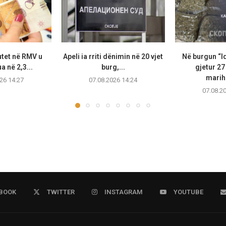
utet në RMV u
Apeli ia rriti dënimin në 20 vjet
Në burgun “I
 në 2,3...
burg,...
gjetur 2
marih
26 14:27
07.08.2026 14:24
07.08.2
BOOK
TWITTER
INSTAGRAM
YOUTUBE