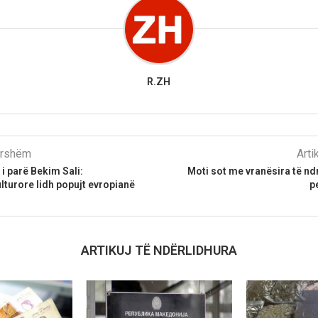
R.ZH
parshëm
Arti
 i parë Bekim Sali:
Moti sot me vranësira të 
turore lidh popujt evropianë
p
ARTIKUJ TË NDËRLIDHURA