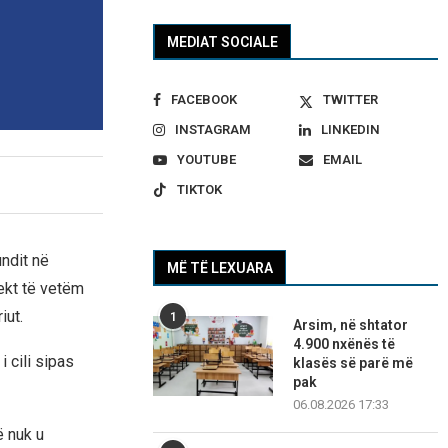
MEDIAT SOCIALE
FACEBOOK
TWITTER
INSTAGRAM
LINKEDIN
YOUTUBE
EMAIL
TIKTOK
undit në
MË TË LEXUARA
ekt të vetëm
iut.
1
Arsim, në shtator
4.900 nxënës të
 cili sipas
klasës së parë më
pak
06.08.2026 17:33
ë nuk u