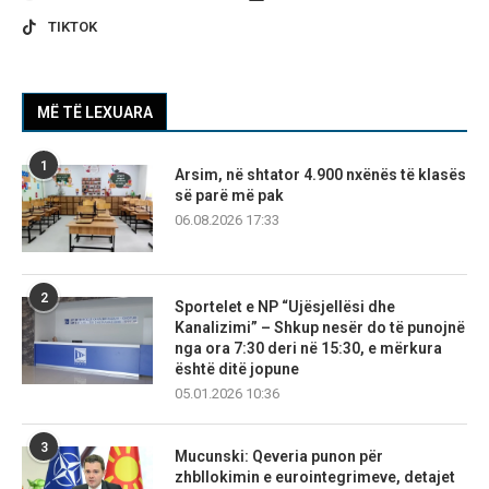
TIKTOK
MË TË LEXUARA
1
Arsim, në shtator 4.900 nxënës të klasës
së parë më pak
06.08.2026 17:33
2
Sportelet e NP “Ujësjellësi dhe
Kanalizimi” – Shkup nesër do të punojnë
nga ora 7:30 deri në 15:30, e mërkura
është ditë jopune
05.01.2026 10:36
3
Mucunski: Qeveria punon për
zhbllokimin e eurointegrimeve, detajet