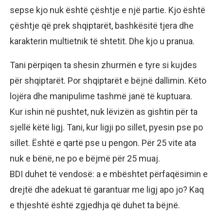
sepse kjo nuk është çështje e një partie. Kjo është
çështje që prek shqiptarët, bashkësitë tjera dhe
karakterin multietnik të shtetit. Dhe kjo u pranua.
Tani përpiqen ta shesin zhurmën e tyre si kujdes
për shqiptarët. Por shqiptarët e bëjnë dallimin. Këto
lojëra dhe manipulime tashmë janë të kuptuara.
Kur ishin në pushtet, nuk lëvizën as gishtin për ta
sjellë këtë ligj. Tani, kur ligji po sillet, pyesin pse po
sillet. Është e qartë pse u pengon. Për 25 vite ata
nuk e bënë, ne po e bëjmë për 25 muaj.
BDI duhet të vendosë: a e mbështet përfaqësimin e
drejtë dhe adekuat të garantuar me ligj apo jo? Kaq
e thjeshtë është zgjedhja që duhet ta bëjnë.