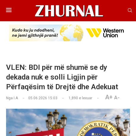
VLEN: BDI për më shumë se dy
dekada nuk e solli Ligjin për
Përfaqësim të Drejtë dhe Adekuat
A+
A-
Nga
I.A
05.06.2026 15:03
1,890
e lexuar