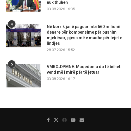
nuk thuhen
03.08.2026 16:35
4
Në korrik janë paguar mbi 560 milionë
denarë për kompensime për pushim
mjekësor, pjesa më e madhe për lejet e
lindjes
28.07.2026 15:52
5
VMRO‑DPMNE: Maqedonia do të bëhet
vend më i mirë për të jetuar
03.08.2026 16:17