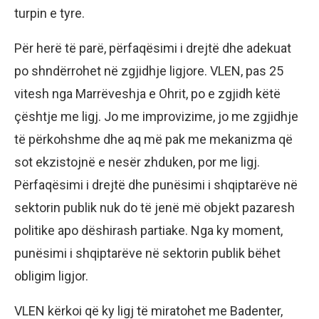
turpin e tyre.
Për herë të parë, përfaqësimi i drejtë dhe adekuat
po shndërrohet në zgjidhje ligjore. VLEN, pas 25
vitesh nga Marrëveshja e Ohrit, po e zgjidh këtë
çështje me ligj. Jo me improvizime, jo me zgjidhje
të përkohshme dhe aq më pak me mekanizma që
sot ekzistojnë e nesër zhduken, por me ligj.
Përfaqësimi i drejtë dhe punësimi i shqiptarëve në
sektorin publik nuk do të jenë më objekt pazaresh
politike apo dëshirash partiake. Nga ky moment,
punësimi i shqiptarëve në sektorin publik bëhet
obligim ligjor.
VLEN kërkoi që ky ligj të miratohet me Badenter,