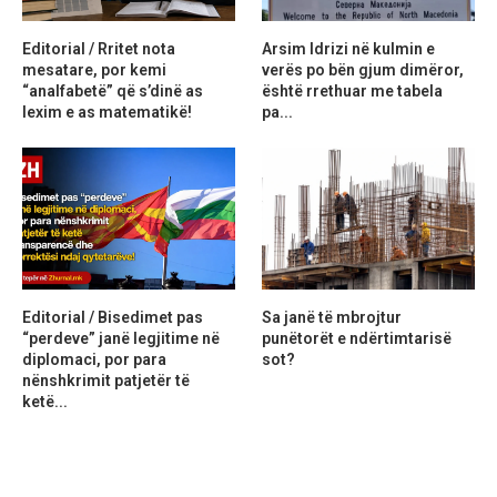
Editorial / Rritet nota
Arsim Idrizi në kulmin e
mesatare, por kemi
verës po bën gjum dimëror,
“analfabetë” që s’dinë as
është rrethuar me tabela
lexim e as matematikë!
pa...
Editorial / Bisedimet pas
Sa janë të mbrojtur
“perdeve” janë legjitime në
punëtorët e ndërtimtarisë
diplomaci, por para
sot?
nënshkrimit patjetër të
ketë...