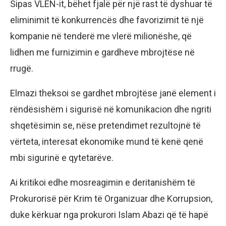
Sipas VLEN-it, bëhet fjalë për një rast të dyshuar të
eliminimit të konkurrencës dhe favorizimit të një
kompanie në tenderë me vlerë milionëshe, që
lidhen me furnizimin e gardheve mbrojtëse në
rrugë.
Elmazi theksoi se gardhet mbrojtëse janë element i
rëndësishëm i sigurisë në komunikacion dhe ngriti
shqetësimin se, nëse pretendimet rezultojnë të
vërteta, interesat ekonomike mund të kenë qenë
mbi sigurinë e qytetarëve.
Ai kritikoi edhe mosreagimin e deritanishëm të
Prokurorisë për Krim të Organizuar dhe Korrupsion,
duke kërkuar nga prokurori Islam Abazi që të hapë