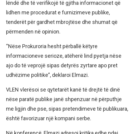
lëndë dhe të verifikojë të gjitha informacionet që
lidhen me procedurat e furnizimeve publike,
tenderët për gardhet mbrojtëse dhe shumat që
përmenden në opinion.
“Nëse Prokuroria hesht përballë këtyre
informacioneve serioze, atëherë lind pyetja nëse
ajo do të veprojë sipas detyrës zyrtare apo pret
udhëzime politike”, deklaroi Elmazi.
VLEN vlerësoi se qytetarët kanë të drejtë të dinë
nëse paratë publike janë shpenzuar në përputhje
me ligjin dhe pse, sipas pretendimeve të publikuara,
është favorizuar një kompani serbe.
Në konferencë, Elmazi adresoi kritika edhe ndaj