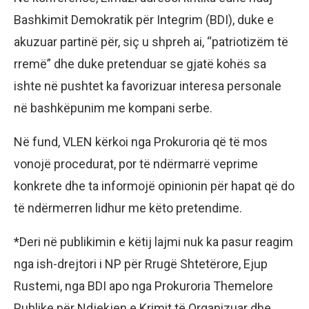
Bashkimit Demokratik për Integrim (BDI), duke e
akuzuar partinë për, siç u shpreh ai, “patriotizëm të
rremë” dhe duke pretenduar se gjatë kohës sa
ishte në pushtet ka favorizuar interesa personale
në bashkëpunim me kompani serbe.
Në fund, VLEN kërkoi nga Prokuroria që të mos
vonojë procedurat, por të ndërmarrë veprime
konkrete dhe ta informojë opinionin për hapat që do
të ndërmerren lidhur me këto pretendime.
*Deri në publikimin e këtij lajmi nuk ka pasur reagim
nga ish-drejtori i NP për Rrugë Shtetërore, Ejup
Rustemi, nga BDI apo nga Prokuroria Themelore
Publike për Ndjekjen e Krimit të Organizuar dhe