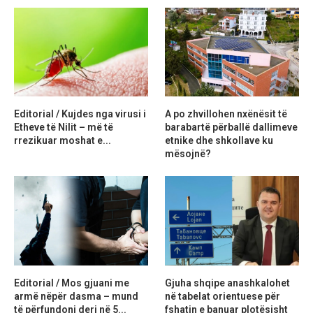
Editorial / Kujdes nga virusi i
A po zhvillohen nxënësit të
Etheve të Nilit – më të
barabartë përballë dallimeve
rrezikuar moshat e...
etnike dhe shkollave ku
mësojnë?
Editorial / Mos gjuani me
Gjuha shqipe anashkalohet
armë nëpër dasma – mund
në tabelat orientuese për
të përfundoni deri në 5...
fshatin e banuar plotësisht