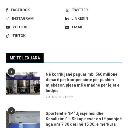
FACEBOOK
TWITTER
INSTAGRAM
LINKEDIN
YOUTUBE
EMAIL
TIKTOK
MË TË LEXUARA
1
Në korrik janë paguar mbi 560 milionë
denarë për kompensime për pushim
mjekësor, pjesa më e madhe për lejet e
lindjes
28.07.2026 15:52
2
Sportelet e NP “Ujësjellësi dhe
Kanalizimi” – Shkup nesër do të punojnë
nga ora 7:30 deri në 15:30, e mërkura