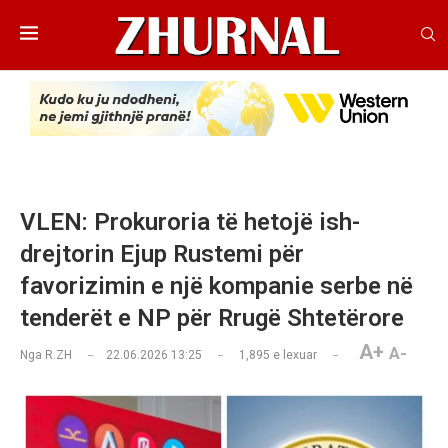
VLEN: Prokuroria të hetojë ish-
drejtorin Ejup Rustemi për
favorizimin e një kompanie serbe në
tenderët e NP për Rrugë Shtetërore
A+
A-
Nga
R.ZH
22.06.2026 13:25
1,895
e lexuar