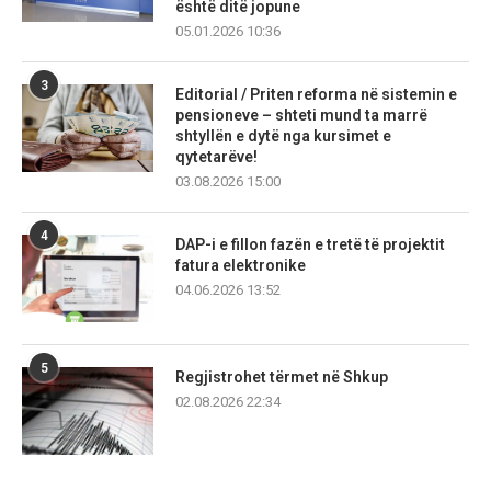
është ditë jopune
05.01.2026 10:36
3
Editorial / Priten reforma në sistemin e
pensioneve – shteti mund ta marrë
shtyllën e dytë nga kursimet e
qytetarëve!
03.08.2026 15:00
4
DAP-i e fillon fazën e tretë të projektit
fatura elektronike
04.06.2026 13:52
5
Regjistrohet tërmet në Shkup
02.08.2026 22:34