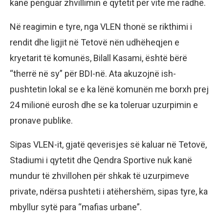
kanë penguar zhvillimin e qytetit për vite me radhë.
Në reagimin e tyre, nga VLEN thonë se rikthimi i
rendit dhe ligjit në Tetovë nën udhëheqjen e
kryetarit të komunës, Bilall Kasami, është bërë
“therrë në sy” për BDI-në. Ata akuzojnë ish-
pushtetin lokal se e ka lënë komunën me borxh prej
24 milionë eurosh dhe se ka toleruar uzurpimin e
pronave publike.
Sipas VLEN-it, gjatë qeverisjes së kaluar në Tetovë,
Stadiumi i qytetit dhe Qendra Sportive nuk kanë
mundur të zhvillohen për shkak të uzurpimeve
private, ndërsa pushteti i atëhershëm, sipas tyre, ka
mbyllur sytë para “mafias urbane”.