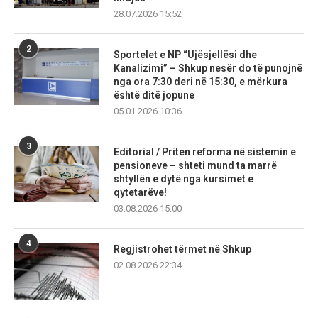
28.07.2026 15:52
2
Sportelet e NP “Ujësjellësi dhe
Kanalizimi” – Shkup nesër do të punojnë
nga ora 7:30 deri në 15:30, e mërkura
është ditë jopune
05.01.2026 10:36
3
Editorial / Priten reforma në sistemin e
pensioneve – shteti mund ta marrë
shtyllën e dytë nga kursimet e
qytetarëve!
03.08.2026 15:00
4
Regjistrohet tërmet në Shkup
02.08.2026 22:34