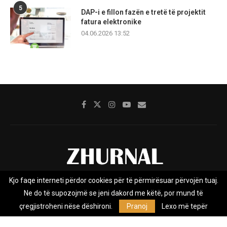
5
DAP-i e fillon fazën e tretë të projektit
fatura elektronike
04.06.2026 13:52
Kjo faqe interneti përdor cookies për të përmirësuar përvojën tuaj.
Rreth nesh
Impresumi
Marketing
Kontakt
Ne do të supozojmë se jeni dakord me këtë, por mund të
Privacy Policy
çregjistroheni nëse dëshironi.
Pranoj
Lexo më tepër
Zhurnal.mk është Agjenci e Lajmeve e pavarur, e themeluar në vitin
2009, që e mbulon Maqedoninë, Kosovën, Shqipërinë edhe lajmet