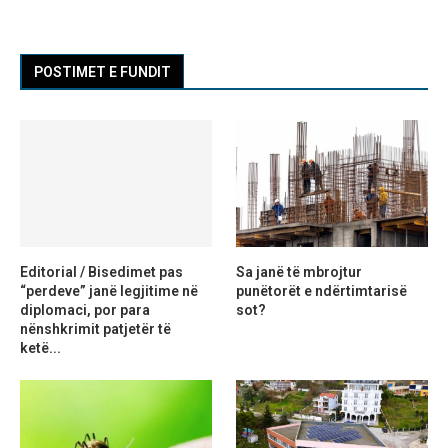
POSTIMET E FUNDIT
Editorial / Bisedimet pas
Sa janë të mbrojtur
“perdeve” janë legjitime në
punëtorët e ndërtimtarisë
diplomaci, por para
sot?
nënshkrimit patjetër të
ketë...