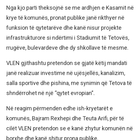
Nga kjo parti theksojnë se me ardhjen e Kasamit në
krye të komunës, pronat publike janë rikthyer në
funksion të qytetarëve dhe kanë nisur projekte
infrastrukturore si ndërtimi i Stadiumit të Tetovës,
rrugëve, bulevardeve dhe dy shkollave të mesme.
VLEN gjithashtu pretendon se gjatë këtij mandati
janë realizuar investime në ujësjellës, kanalizim,
salla sportive dhe pishina, me synimin që Tetova të
shndërrohet në një “qytet evropian”.
Në reagim përmenden edhe ish-kryetarët e
komunës, Bajram Rexhepi dhe Teuta Arifi, për të
cilët VLEN pretendon se e kanë zhytur komunën në
borxhe dhe kanë shitur prona publike.