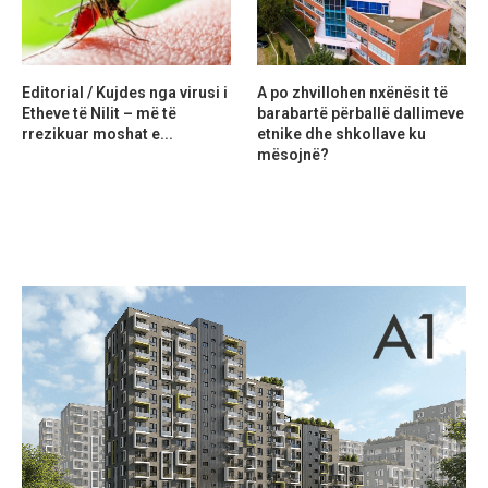
Editorial / Kujdes nga virusi i
A po zhvillohen nxënësit të
Etheve të Nilit – më të
barabartë përballë dallimeve
rrezikuar moshat e...
etnike dhe shkollave ku
mësojnë?