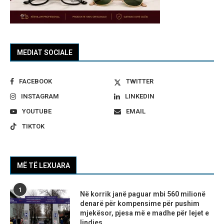
MEDIAT SOCIALE
FACEBOOK
TWITTER
INSTAGRAM
LINKEDIN
YOUTUBE
EMAIL
TIKTOK
MË TË LEXUARA
1
Në korrik janë paguar mbi 560 milionë
denarë për kompensime për pushim
mjekësor, pjesa më e madhe për lejet e
lindjes