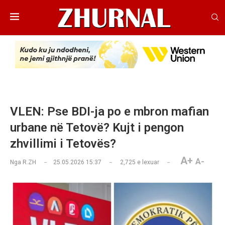
VLEN: Pse BDI-ja po e mbron mafian
urbane në Tetovë? Kujt i pengon
zhvillimi i Tetovës?
A+
A-
Nga
R.ZH
25.05.2026 15:37
2,725
e lexuar