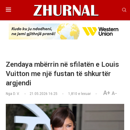
Zendaya mbërrin në sfilatën e Louis
Vuitton me një fustan të shkurtër
argjendi
A+
A-
Nga
D. V.
21.05.2026 16:25
1,810
e lexuar