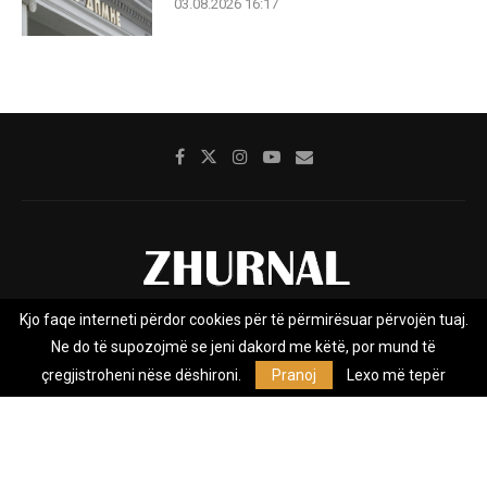
03.08.2026 16:17
Kjo faqe interneti përdor cookies për të përmirësuar përvojën tuaj.
Rreth nesh
Impresumi
Marketing
Kontakt
Ne do të supozojmë se jeni dakord me këtë, por mund të
Privacy Policy
çregjistroheni nëse dëshironi.
Pranoj
Lexo më tepër
Zhurnal.mk është Agjenci e Lajmeve e pavarur, e themeluar në vitin
2009, që e mbulon Maqedoninë, Kosovën, Shqipërinë edhe lajmet
nga bota.
@2026 - All Right Reserved. Designed and Developed by