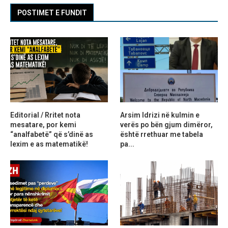
POSTIMET E FUNDIT
Editorial / Rritet nota
Arsim Idrizi në kulmin e
mesatare, por kemi
verës po bën gjum dimëror,
“analfabetë” që s’dinë as
është rrethuar me tabela
lexim e as matematikë!
pa...