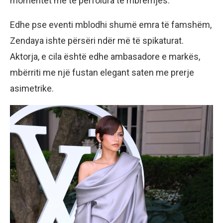
momentet më të përfolura të mbrëmjes.
Edhe pse eventi mblodhi shumë emra të famshëm,
Zendaya ishte përsëri ndër më të spikaturat.
Aktorja, e cila është edhe ambasadore e markës,
mbërriti me një fustan elegant saten me prerje
asimetrike.