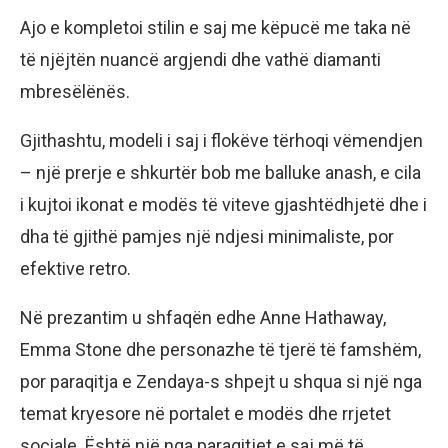
Ajo e kompletoi stilin e saj me këpucë me taka në
të njëjtën nuancë argjendi dhe vathë diamanti
mbresëlënës.
Gjithashtu, modeli i saj i flokëve tërhoqi vëmendjen
– një prerje e shkurtër bob me balluke anash, e cila
i kujtoi ikonat e modës të viteve gjashtëdhjetë dhe i
dha të gjithë pamjes një ndjesi minimaliste, por
efektive retro.
Në prezantim u shfaqën edhe Anne Hathaway,
Emma Stone dhe personazhe të tjerë të famshëm,
por paraqitja e Zendaya-s shpejt u shqua si një nga
temat kryesore në portalet e modës dhe rrjetet
sociale. Është një nga paraqitjet e saj më të