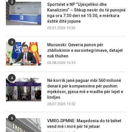
2
Sportelet e NP “Ujësjellësi dhe
Kanalizimi” – Shkup nesër do të punojnë
nga ora 7:30 deri në 15:30, e mërkura
është ditë jopune
05.01.2026 10:36
3
Mucunski: Qeveria punon për
zhbllokimin e eurointegrimeve, detajet
nuk thuhen
03.08.2026 16:35
4
Në korrik janë paguar mbi 560 milionë
denarë për kompensime për pushim
mjekësor, pjesa më e madhe për lejet e
lindjes
28.07.2026 15:52
5
VMRO‑DPMNE: Maqedonia do të bëhet
vend më i mirë për të jetuar