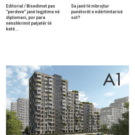
Editorial / Bisedimet pas
Sa janë të mbrojtur
“perdeve” janë legjitime në
punëtorët e ndërtimtarisë
diplomaci, por para
sot?
nënshkrimit patjetër të
ketë...