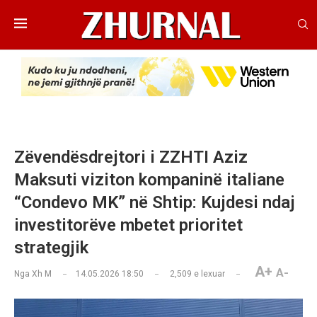
Zëvendësdrejtori i ZZHTI Aziz
Maksuti viziton kompaninë italiane
“Condevo MK” në Shtip: Kujdesi ndaj
investitorëve mbetet prioritet
strategjik
A+
A-
Nga
Xh M
14.05.2026 18:50
2,509
e lexuar