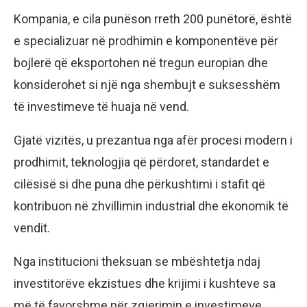
Kompania, e cila punëson rreth 200 punëtorë, është
e specializuar në prodhimin e komponentëve për
bojlerë që eksportohen në tregun europian dhe
konsiderohet si një nga shembujt e suksesshëm
të investimeve të huaja në vend.
Gjatë vizitës, u prezantua nga afër procesi modern i
prodhimit, teknologjia që përdoret, standardet e
cilësisë si dhe puna dhe përkushtimi i stafit që
kontribuon në zhvillimin industrial dhe ekonomik të
vendit.
Nga institucioni theksuan se mbështetja ndaj
investitorëve ekzistues dhe krijimi i kushteve sa
më të favorshme për zgjerimin e investimeve