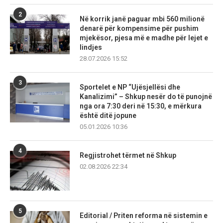
2
Në korrik janë paguar mbi 560 milionë
denarë për kompensime për pushim
mjekësor, pjesa më e madhe për lejet e
lindjes
28.07.2026 15:52
3
Sportelet e NP “Ujësjellësi dhe
Kanalizimi” – Shkup nesër do të punojnë
nga ora 7:30 deri në 15:30, e mërkura
është ditë jopune
05.01.2026 10:36
4
Regjistrohet tërmet në Shkup
02.08.2026 22:34
5
Editorial / Priten reforma në sistemin e