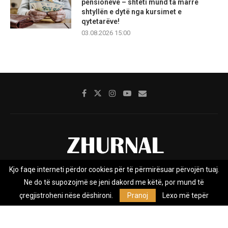
pensioneve – shteti mund ta marrë
shtyllën e dytë nga kursimet e
qytetarëve!
03.08.2026 15:00
Kjo faqe interneti përdor cookies për të përmirësuar përvojën tuaj.
Rreth nesh
Impresumi
Marketing
Kontakt
Ne do të supozojmë se jeni dakord me këtë, por mund të
Privacy Policy
çregjistroheni nëse dëshironi.
Pranoj
Lexo më tepër
Zhurnal.mk është Agjenci e Lajmeve e pavarur, e themeluar në vitin
2009, që e mbulon Maqedoninë, Kosovën, Shqipërinë edhe lajmet
nga bota.