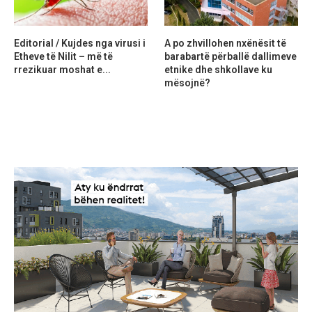
Editorial / Kujdes nga virusi i
A po zhvillohen nxënësit të
Etheve të Nilit – më të
barabartë përballë dallimeve
rrezikuar moshat e...
etnike dhe shkollave ku
mësojnë?