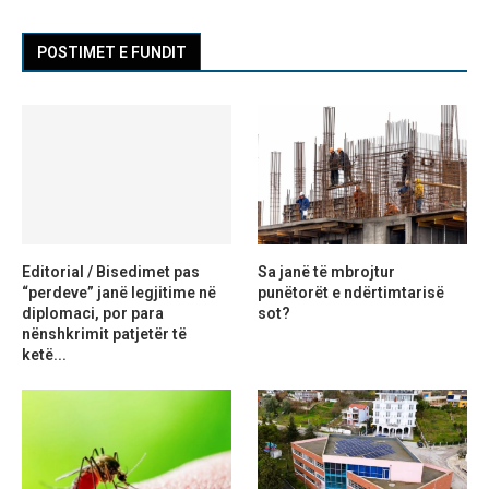
POSTIMET E FUNDIT
Editorial / Bisedimet pas
Sa janë të mbrojtur
“perdeve” janë legjitime në
punëtorët e ndërtimtarisë
diplomaci, por para
sot?
nënshkrimit patjetër të
ketë...