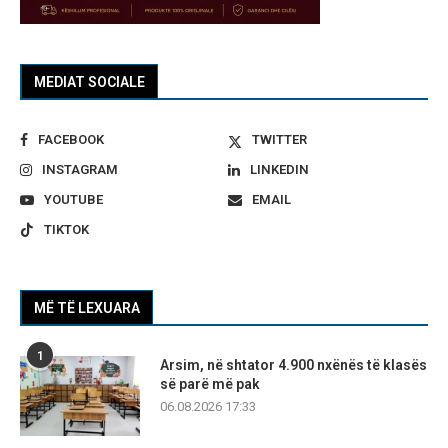
MEDIAT SOCIALE
FACEBOOK
TWITTER
INSTAGRAM
LINKEDIN
YOUTUBE
EMAIL
TIKTOK
MË TË LEXUARA
1
Arsim, në shtator 4.900 nxënës të klasës
së parë më pak
06.08.2026 17:33