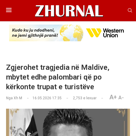
Zgjerohet tragjedia në Maldive,
mbytet edhe palombari që po
kërkonte trupat e turistëve
A+
A-
Nga
Xh M
16.05.2026 17:35
2,753
e lexuar