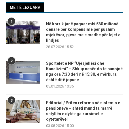
MË TË LEXUARA
1
Në korrik janë paguar mbi 560 milionë
denarë për kompensime për pushim
mjekësor, pjesa më e madhe për lejet e
lindjes
28.07.2026 15:52
2
Sportelet e NP “Ujësjellësi dhe
Kanalizimi” – Shkup nesër do të punojnë
nga ora 7:30 deri në 15:30, e mërkura
është ditë jopune
05.01.2026 10:36
3
Editorial / Priten reforma në sistemin e
pensioneve – shteti mund ta marrë
shtyllën e dytë nga kursimet e
qytetarëve!
03.08.2026 15:00