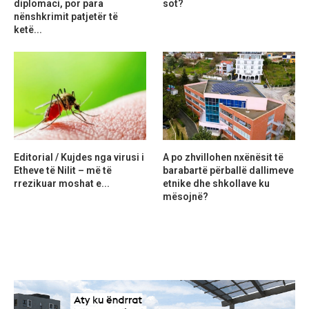
diplomaci, por para
sot?
nënshkrimit patjetër të
ketë...
Editorial / Kujdes nga virusi i
A po zhvillohen nxënësit të
Etheve të Nilit – më të
barabartë përballë dallimeve
rrezikuar moshat e...
etnike dhe shkollave ku
mësojnë?