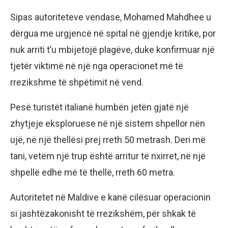
Sipas autoriteteve vendase, Mohamed Mahdhee u
dërgua me urgjencë në spital në gjendje kritike, por
nuk arriti t’u mbijetojë plagëve, duke konfirmuar një
tjetër viktimë në një nga operacionet më të
rrezikshme të shpëtimit në vend.
Pesë turistët italianë humbën jetën gjatë një
zhytjeje eksploruese në një sistem shpellor nën
ujë, në një thellësi prej rreth 50 metrash. Deri më
tani, vetëm një trup është arritur të nxirret, në një
shpellë edhe më të thellë, rreth 60 metra.
Autoritetet në Maldive e kanë cilësuar operacionin
si jashtëzakonisht të rrezikshëm, për shkak të