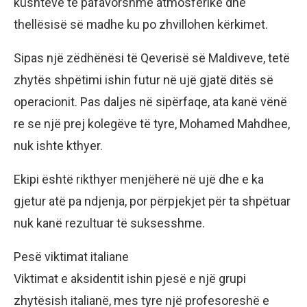
kushteve të pafavorshme atmosferike dhe
thellësisë së madhe ku po zhvillohen kërkimet.
Sipas një zëdhënësi të Qeverisë së Maldiveve, tetë
zhytës shpëtimi ishin futur në ujë gjatë ditës së
operacionit. Pas daljes në sipërfaqe, ata kanë vënë
re se një prej kolegëve të tyre, Mohamed Mahdhee,
nuk ishte kthyer.
Ekipi është rikthyer menjëherë në ujë dhe e ka
gjetur atë pa ndjenja, por përpjekjet për ta shpëtuar
nuk kanë rezultuar të suksesshme.
Pesë viktimat italiane
Viktimat e aksidentit ishin pjesë e një grupi
zhytësish italianë, mes tyre një profesoreshë e