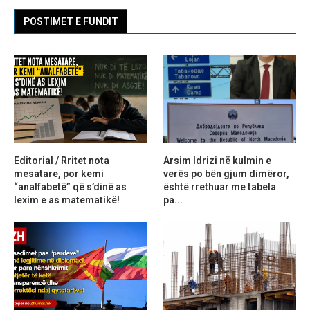
POSTIMET E FUNDIT
Editorial / Rritet nota
Arsim Idrizi në kulmin e
mesatare, por kemi
verës po bën gjum dimëror,
“analfabetë” që s’dinë as
është rrethuar me tabela
lexim e as matematikë!
pa...