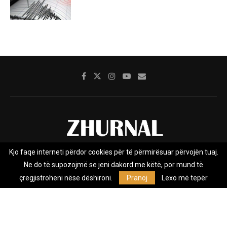
Kjo faqe interneti përdor cookies për të përmirësuar përvojën tuaj.
Rreth nesh
Impresumi
Marketing
Kontakt
Ne do të supozojmë se jeni dakord me këtë, por mund të
Privacy Policy
çregjistroheni nëse dëshironi.
Pranoj
Lexo më tepër
Zhurnal.mk është Agjenci e Lajmeve e pavarur, e themeluar në vitin
2009, që e mbulon Maqedoninë, Kosovën, Shqipërinë edhe lajmet
nga bota.