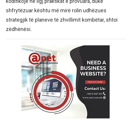
kodifikojë në ligj praktikat e provuara, duke
shfrytëzuar kështu më mirë rolin udhëzues
strategjik të planeve të zhvillimit kombëtar, shtoi
zëdhënësi.