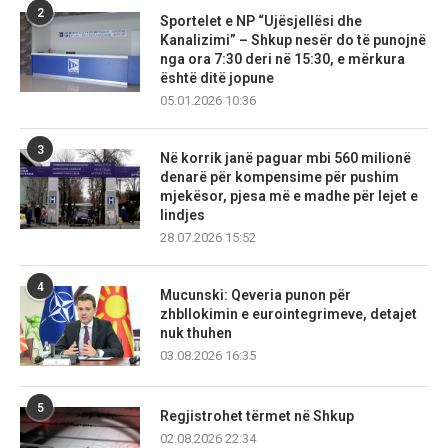
2
Sportelet e NP “Ujësjellësi dhe
Kanalizimi” – Shkup nesër do të punojnë
nga ora 7:30 deri në 15:30, e mërkura
është ditë jopune
05.01.2026 10:36
3
Në korrik janë paguar mbi 560 milionë
denarë për kompensime për pushim
mjekësor, pjesa më e madhe për lejet e
lindjes
28.07.2026 15:52
4
Mucunski: Qeveria punon për
zhbllokimin e eurointegrimeve, detajet
nuk thuhen
03.08.2026 16:35
5
Regjistrohet tërmet në Shkup
02.08.2026 22:34