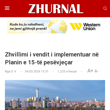
Zhvillimi i vendit i implementuar në
Planin e 15-të pesëvjeçar
A+
A-
Nga
D. V.
04.03.2026 15:31
1,233
e lexuar