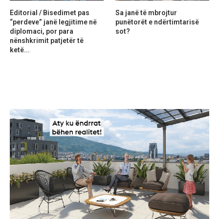
Editorial / Bisedimet pas
Sa janë të mbrojtur
“perdeve” janë legjitime në
punëtorët e ndërtimtarisë
diplomaci, por para
sot?
nënshkrimit patjetër të
ketë...