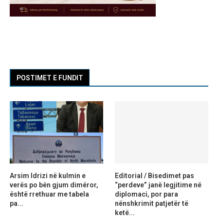
POSTIMET E FUNDIT
Arsim Idrizi në kulmin e
Editorial / Bisedimet pas
verës po bën gjum dimëror,
“perdeve” janë legjitime në
është rrethuar me tabela
diplomaci, por para
pa...
nënshkrimit patjetër të
ketë...