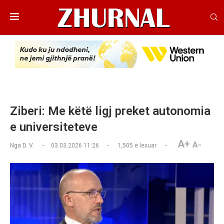
Ziberi: Me këtë ligj preket autonomia
e universiteteve
A+
A-
Nga
D. V.
03.03.2026 11:26
1,505
e lexuar