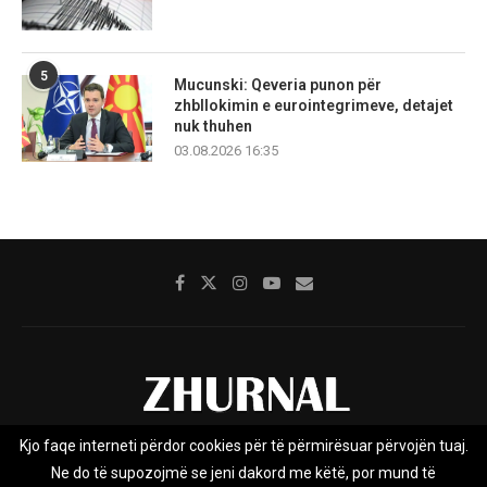
5
Mucunski: Qeveria punon për
zhbllokimin e eurointegrimeve, detajet
nuk thuhen
03.08.2026 16:35
Kjo faqe interneti përdor cookies për të përmirësuar përvojën tuaj.
Rreth nesh
Impresumi
Marketing
Kontakt
Ne do të supozojmë se jeni dakord me këtë, por mund të