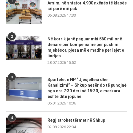
1
Arsim, në shtator 4.900 nxënës të klasës
së parë më pak
06.08.2026 17:33
2
Në korrik janë paguar mbi 560 milionë
denarë për kompensime për pushim
mjekësor, pjesa më e madhe për lejet e
lindjes
28.07.2026 15:52
3
Sportelet e NP “Ujësjellësi dhe
Kanalizimi” – Shkup nesër do të punojnë
nga ora 7:30 deri në 15:30, e mërkura
është ditë jopune
05.01.2026 10:36
4
Regjistrohet tërmet në Shkup
02.08.2026 22:34