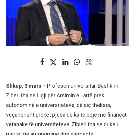
Shkup, 3 mars –
Profesori universitar, Bashkim
Ziberi tha se Ligji për Arsimin e Lartë prek
autonominë e universiteteve, që siç theksoi,
veçanërisht preket pjesa që ka të bëjë me financat
vetanake të universiteteve. Zibieri tha se duke u
marrë me autonominë dhe elemente