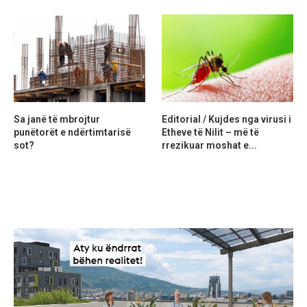
Sa janë të mbrojtur
Editorial / Kujdes nga virusi i
punëtorët e ndërtimtarisë
Etheve të Nilit – më të
sot?
rrezikuar moshat e...