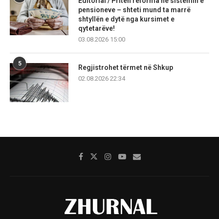
Editorial / Priten reforma në sistemin e
pensioneve – shteti mund ta marrë
shtyllën e dytë nga kursimet e
qytetarëve!
03.08.2026 15:00
5
Regjistrohet tërmet në Shkup
02.08.2026 22:34