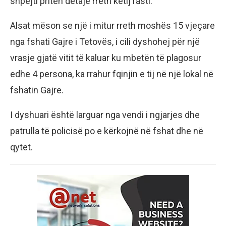
shpejti priten detaje rreth këtij rasti.
Alsat mëson se një i mitur rreth moshës 15 vjeçare
nga fshati Gajre i Tetovës, i cili dyshohej për një
vrasje gjatë vitit të kaluar ku mbetën të plagosur
edhe 4 persona, ka rrahur fqinjin e tij në një lokal në
fshatin Gajre.
I dyshuari është larguar nga vendi i ngjarjes dhe
patrulla të policisë po e kërkojnë në fshat dhe në
qytet.