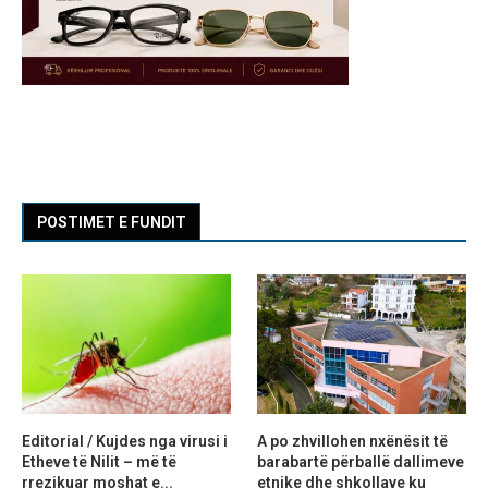
POSTIMET E FUNDIT
Editorial / Kujdes nga virusi i
A po zhvillohen nxënësit të
Etheve të Nilit – më të
barabartë përballë dallimeve
rrezikuar moshat e...
etnike dhe shkollave ku