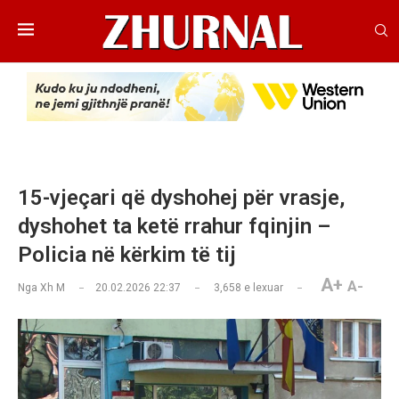
15-vjeçari që dyshohej për vrasje,
dyshohet ta ketë rrahur fqinjin –
Policia në kërkim të tij
A+
A-
Nga
Xh M
20.02.2026 22:37
3,658
e lexuar