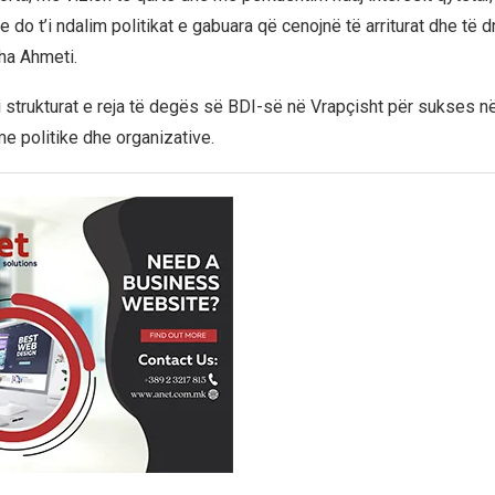
 do t’i ndalim politikat e gabuara që cenojnë të arriturat dhe të dr
tha Ahmeti.
oi strukturat e reja të degës së BDI-së në Vrapçisht për sukses 
me politike dhe organizative.