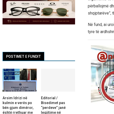
përballojmë dhe
shqiptarëve”, 
Në fund, ai ur
tyre të ardhsh
POSTIMET E FUNDIT
Arsim Idrizi në
Editorial /
kulmin e verës po
Bisedimet pas
bën gjum dimëror,
“perdeve” janë
është rrethuar me
legjitime në