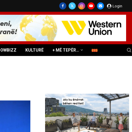
Login
HOWBIZZ
KULTURË
+ MË TEPËR…