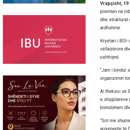
Vrapçisht, 19
premten në mbr
dhe strukturat 
ardhshme.
Kryetari i BDI-
vëllazërore dhe
ushtrojnë.
“Jam i bindur 
organizimin to
Ai theksoi se 
e shqiptarëve n
brendshëm dhe
“Sot më shumë 
argumente të fo