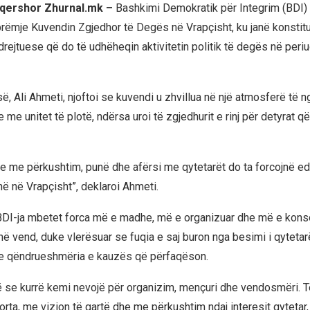
 qershor Zhurnal.mk –
Bashkimi Demokratik për Integrim (BDI) 
ëmje Kuvendin Zgjedhor të Degës në Vrapçisht, ku janë konstitu
drejtuese që do të udhëheqin aktivitetin politik të degës në peri
së, Ali Ahmeti, njoftoi se kuvendi u zhvillua në një atmosferë të n
 me unitet të plotë, ndërsa uroi të zgjedhurit e rinj për detyrat që
se me përkushtim, punë dhe afërsi me qytetarët do ta forcojnë e
në në Vrapçisht”, deklaroi Ahmeti.
BDI-ja mbetet forca më e madhe, më e organizuar dhe më e konso
ë vend, duke vlerësuar se fuqia e saj buron nga besimi i qytetarëv
 qëndrueshmëria e kauzës që përfaqëson.
se kurrë kemi nevojë për organizim, mençuri dhe vendosmëri. T
rta, me vizion të qartë dhe me përkushtim ndaj interesit qytetar, 