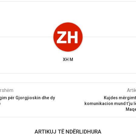
XH M
parshëm
Arti
gim për Gjorgjioskin dhe dy
Kujdes mërgimta
ë
komunikacion mund t’ju l
Maqe
ARTIKUJ TË NDËRLIDHURA