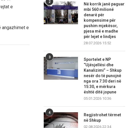
2
Në korrik janë paguar
ejtat e
mbi 560 milionë
denarë për
kompensime për
pushim mjekësor,
në angazhimet e
pjesa më e madhe
për lejet e lindjes
28.07.2026 15:52
3
Sportelet e NP
“Ujësjellësi dhe
Kanalizimi” – Shkup
nesër do të punojnë
nga ora 7:30 deri në
15:30, e mërkura
është ditë jopune
05.01.2026 10:36
4
Regjistrohet tërmet
në Shkup
02.08.2026 22:34