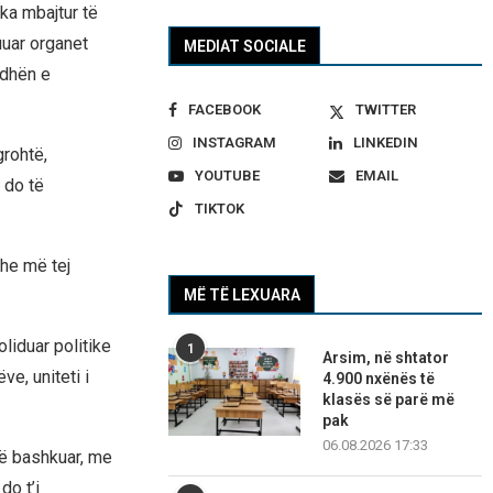
ka mbajtur të
uar organet
MEDIAT SOCIALE
udhën e
FACEBOOK
TWITTER
INSTAGRAM
LINKEDIN
grohtë,
YOUTUBE
EMAIL
 do të
TIKTOK
dhe më tej
MË TË LEXUARA
liduar politike
1
Arsim, në shtator
e, uniteti i
4.900 nxënës të
klasës së parë më
pak
06.08.2026 17:33
ë bashkuar, me
do t’i