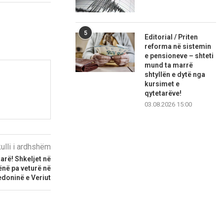
5
Editorial / Priten
reforma në sistemin
e pensioneve – shteti
mund ta marrë
shtyllën e dytë nga
kursimet e
qytetarëve!
03.08.2026 15:00
kulli i ardhshëm
rë! Shkeljet në
ënë pa veturë në
doninë e Veriut