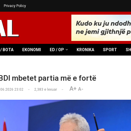
Privacy Policy
/ BOTA
EKONOMI
ED / OP
KRONIKA
SPORT
S
BDI mbetet partia më e fortë
A+
A-
.06.2026 23:02
2,383
e lexuar