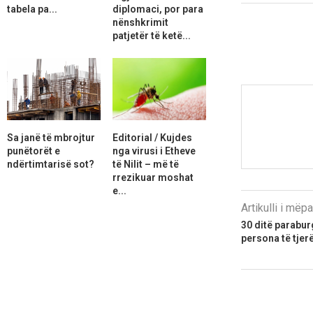
tabela pa...
diplomaci, por para
nënshkrimit
patjetër të ketë...
Sa janë të mbrojtur
Editorial / Kujdes
punëtorët e
nga virusi i Etheve
ndërtimtarisë sot?
të Nilit – më të
rrezikuar moshat
e...
Artikulli i më
30 ditë parabur
persona të tjer