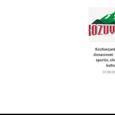
Kozhuvçanka
donacionet:
sportin, sh
kultu
07.08.20