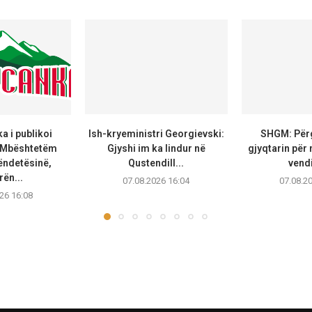
 i publikoi
Ish-kryeministri Georgievski:
SHGM: Përg
 Mbështetëm
Gjyshi im ka lindur në
gjyqtarin për
ëndetësinë,
Qustendill...
vendi
rën...
07.08.2026 16:04
07.08.2
26 16:08