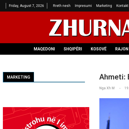
Friday, August 7, 2026
Rreth nesh
Impresumi
Marketing
Kontakt
MAQEDONI
SHQIPËRI
KOSOVË
RAJON 
Ahmeti: 
MARKETING
Nga
Xh M
19