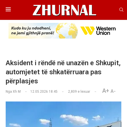
Aksident i rëndë në unazën e Shkupit,
automjetet të shkatërruara pas
përplasjes
A+
A-
Nga
Xh M
12.05.2026 18:45
2,809
e lexuar