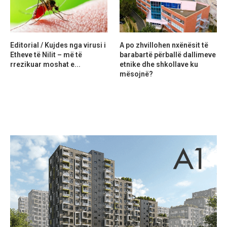
Editorial / Kujdes nga virusi i
A po zhvillohen nxënësit të
Etheve të Nilit – më të
barabartë përballë dallimeve
rrezikuar moshat e...
etnike dhe shkollave ku
mësojnë?