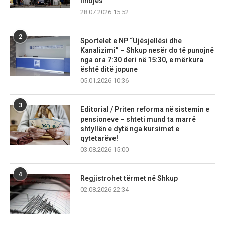
lindjes
28.07.2026 15:52
2
Sportelet e NP “Ujësjellësi dhe
Kanalizimi” – Shkup nesër do të punojnë
nga ora 7:30 deri në 15:30, e mërkura
është ditë jopune
05.01.2026 10:36
3
Editorial / Priten reforma në sistemin e
pensioneve – shteti mund ta marrë
shtyllën e dytë nga kursimet e
qytetarëve!
03.08.2026 15:00
4
Regjistrohet tërmet në Shkup
02.08.2026 22:34