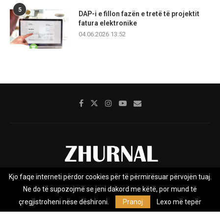
5
DAP-i e fillon fazën e tretë të projektit
fatura elektronike
04.06.2026 13:52
Kjo faqe interneti përdor cookies për të përmirësuar përvojën tuaj.
Rreth nesh
Impresumi
Marketing
Kontakt
Ne do të supozojmë se jeni dakord me këtë, por mund të
Privacy Policy
çregjistroheni nëse dëshironi.
Pranoj
Lexo më tepër
Zhurnal.mk është Agjenci e Lajmeve e pavarur, e themeluar në vitin