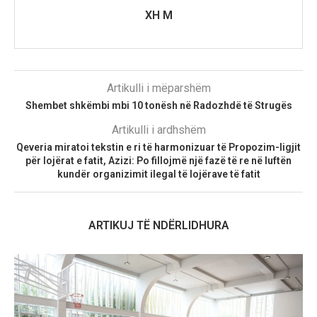
XH M
Artikulli i mëparshëm
Shembet shkëmbi mbi 10 tonësh në Radozhdë të Strugës
Artikulli i ardhshëm
Qeveria miratoi tekstin e ri të harmonizuar të Propozim-ligjit
për lojërat e fatit, Azizi: Po fillojmë një fazë të re në luftën
kundër organizimit ilegal të lojërave të fatit
ARTIKUJ TË NDËRLIDHURA