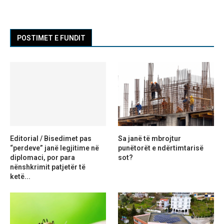
POSTIMET E FUNDIT
Editorial / Bisedimet pas
Sa janë të mbrojtur
“perdeve” janë legjitime në
punëtorët e ndërtimtarisë
diplomaci, por para
sot?
nënshkrimit patjetër të
ketë...